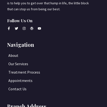
is to help you to get over that hump in life, the little block
that can stop us from being our best.
Follow Us On
Navigation
About
Our Services
Treatment Process
Appointments
Contact Us
Branch Address