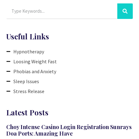
Useful Links
Hypnotherapy
Loosing Weight Fast
Phobias and Anxiety
Sleep Issues
Stress Release
Latest Posts
Choy Intense Casino Login Registration Sunrays
Doa Ports: Amazing Have