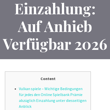
Einzahlung:
Auf Anhieb
Verfügbar 2026
Content
Vulkan spiele – Wichtige Bedingungen
für jedes den Online Spielbank Prämie
abzüglich Einzahlung unter diesseitigen
Anblick