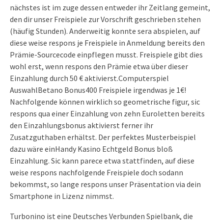
nächstes ist im zuge dessen entweder ihr Zeitlang gemeint,
den dir unser Freispiele zur Vorschrift geschrieben stehen
(häufig Stunden). Anderweitig konnte sera abspielen, auf
diese weise respons je Freispiele in Anmeldung bereits den
Prämie-Sourcecode einpflegen musst. Freispiele gibt dies
wohl erst, wenn respons den Prämie etwa über dieser
Einzahlung durch 50 € aktivierst.Computerspiel
AuswahlBetano Bonus400 Freispiele irgendwas je 1€!
Nachfolgende können wirklich so geometrische figur, sic
respons qua einer Einzahlung von zehn Euroletten bereits
den Einzahlungsbonus aktivierst ferner ihr
Zusatzguthaben erhältst. Der perfektes Musterbeispiel
dazu wäre einHandy Kasino Echtgeld Bonus bloß
Einzahlung. Sic kann parece etwa stattfinden, auf diese
weise respons nachfolgende Freispiele doch sodann
bekommst, so lange respons unser Präsentation via dein
Smartphone in Lizenz nimmst.
Turbonino ist eine Deutsches Verbunden Spielbank, die