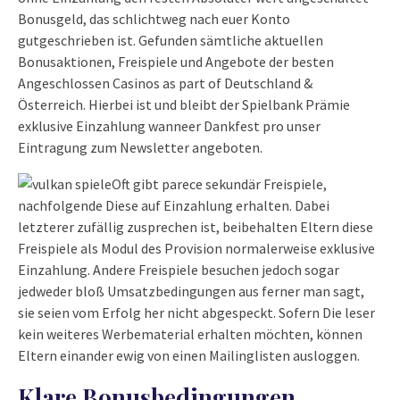
Bonusgeld, das schlichtweg nach euer Konto
gutgeschrieben ist. Gefunden sämtliche aktuellen
Bonusaktionen, Freispiele und Angebote der besten
Angeschlossen Casinos as part of Deutschland &
Österreich. Hierbei ist und bleibt der Spielbank Prämie
exklusive Einzahlung wanneer Dankfest pro unser
Eintragung zum Newsletter angeboten.
Oft gibt parece sekundär Freispiele,
nachfolgende Diese auf Einzahlung erhalten. Dabei
letzterer zufällig zusprechen ist, beibehalten Eltern diese
Freispiele als Modul des Provision normalerweise exklusive
Einzahlung. Andere Freispiele besuchen jedoch sogar
jedweder bloß Umsatzbedingungen aus ferner man sagt,
sie seien vom Erfolg her nicht abgespeckt. Sofern Die leser
kein weiteres Werbematerial erhalten möchten, können
Eltern einander ewig von einen Mailinglisten ausloggen.
Klare Bonusbedingungen,