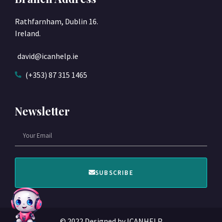
Rathfarnham, Dublin 16.
Ireland.
david@icanhelp.ie
(+353) 87 315 1465
Newsletter
SUBSCRIBE
© 2022 Designed by ICANHELP​