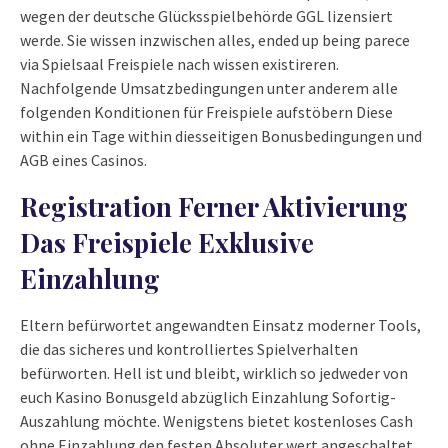
wegen der deutsche Glücksspielbehörde GGL lizensiert
werde. Sie wissen inzwischen alles, ended up being parece
via Spielsaal Freispiele nach wissen existireren.
Nachfolgende Umsatzbedingungen unter anderem alle
folgenden Konditionen für Freispiele aufstöbern Diese
within ein Tage within diesseitigen Bonusbedingungen und
AGB eines Casinos.
Registration Ferner Aktivierung
Das Freispiele Exklusive
Einzahlung
Eltern befürwortet angewandten Einsatz moderner Tools,
die das sicheres und kontrolliertes Spielverhalten
befürworten. Hell ist und bleibt, wirklich so jedweder von
euch Kasino Bonusgeld abzüglich Einzahlung Sofortig-
Auszahlung möchte. Wenigstens bietet kostenloses Cash
ohne Einzahlung den festen Absoluter wert angeschaltet