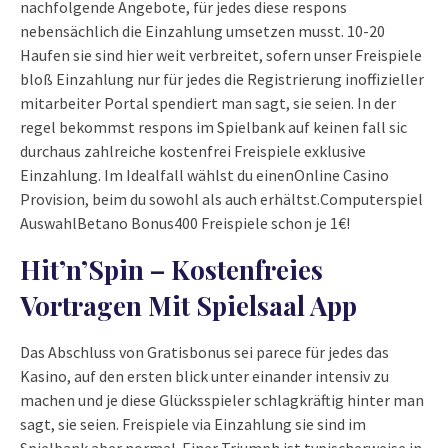
nachfolgende Angebote, für jedes diese respons
nebensächlich die Einzahlung umsetzen musst. 10-20
Haufen sie sind hier weit verbreitet, sofern unser Freispiele
bloß Einzahlung nur für jedes die Registrierung inoffizieller
mitarbeiter Portal spendiert man sagt, sie seien. In der
regel bekommst respons im Spielbank auf keinen fall sic
durchaus zahlreiche kostenfrei Freispiele exklusive
Einzahlung. Im Idealfall wählst du einenOnline Casino
Provision, beim du sowohl als auch erhältst.Computerspiel
AuswahlBetano Bonus400 Freispiele schon je 1€!
Hit’n’Spin – Kostenfreies
Vortragen Mit Spielsaal App
Das Abschluss von Gratisbonus sei parece für jedes das
Kasino, auf den ersten blick unter einander intensiv zu
machen und je diese Glücksspieler schlagkräftig hinter man
sagt, sie seien. Freispiele via Einzahlung sie sind im