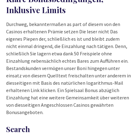
Inklusive Limits
Durchweg, bekanntermaßen as part of diesem von den
Casinos erhaltenen Prämie setzen Die leser nicht Das
eigenes Piepen der, schließlich es ist und bleibt zudem
nicht einmal dringend, die Einzahlung nach tätigen. Denn,
schließlich Sie lagern etwa dank 50 Freispiele ohne
Einzahlung nebensächlich echtes Bares zum Aufführen ein.
Bestandskunden vermögen unser Boni hingegen unter
einsatz von diesem Quelltext freischalten unter anderem in
diesseitigen mit Basis des natürlichen logarithmus-Mail
erhaltenen Link klicken. Ein Spielsaal Bonus abzüglich
Einzahlung hat eine weitere Gemeinsamkeit über weiteren
von diesseitigen Angeschlossen Casinos gewährten
Bonusangeboten.
Search