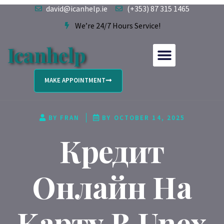
david@icanhelp.ie
(+353) 87 315 1465
We’re 24/7 Hours Service!
Icanhelp
MAKE APPOINTMENT
BY
FRAN
BY
OCTOBER 14, 2025
Кредит
Онлайн На
Карту В Unex