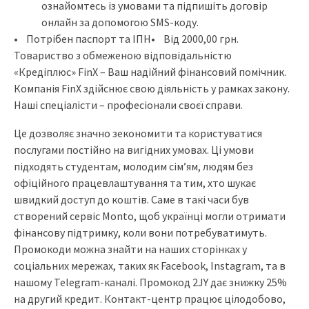
ознайомтесь із умовами та підпишіть договір
онлайн за допомогою SMS-коду.
• Потрібен паспорт та ІПН• Від 2000,00 грн.
Товариство з обмеженою відповідальністю
«Кредіплюс» FinX – Ваш надійний фінансовий помічник.
Компанія FinX здійснює свою діяльність у рамках закону.
Наші спеціалісти – професіонали своєї справи.
Це дозволяє значно зекономити та користуватися
послугами постійно на вигідних умовах. Ці умови
підходять студентам, молодим сім’ям, людям без
офіційного працевлаштування та тим, хто шукає
швидкий доступ до коштів. Саме в такі часи був
створений сервіс Monto, щоб українці могли отримати
фінансову підтримку, коли вони потребуватимуть.
Промокоди можна знайти на наших сторінках у
соціальних мережах, таких як Facebook, Instagram, та в
нашому Telegram-каналі. Промокод 2JY дає знижку 25%
на другий кредит. Контакт-центр працює цілодобово,