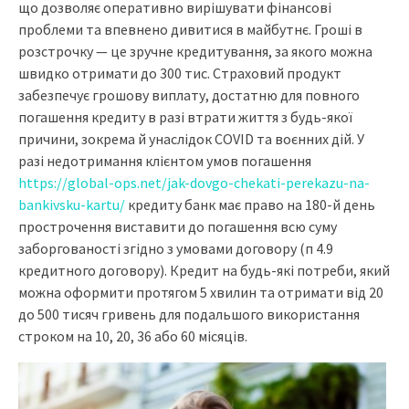
що дозволяє оперативно вирішувати фінансові
проблеми та впевнено дивитися в майбутнє. Гроші в
розстрочку — це зручне кредитування, за якого можна
швидко отримати до 300 тис. Страховий продукт
забезпечує грошову виплату, достатню для повного
погашення кредиту в разі втрати життя з будь-якої
причини, зокрема й унаслідок COVID та воєнних дій. У
разі недотримання клієнтом умов погашення
https://global-ops.net/jak-dovgo-chekati-perekazu-na-
bankivsku-kartu/
кредиту банк має право на 180-й день
прострочення виставити до погашення всю суму
заборгованості згідно з умовами договору (п 4.9
кредитного договору). Кредит на будь-які потреби, який
можна оформити протягом 5 хвилин та отримати від 20
до 500 тисяч гривень для подальшого використання
строком на 10, 20, 36 або 60 місяців.