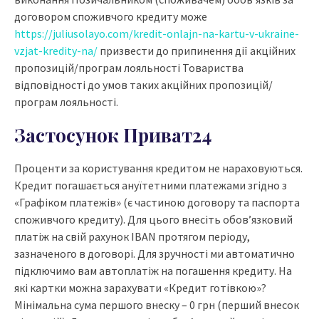
договором споживчого кредиту може
https://juliusolayo.com/kredit-onlajn-na-kartu-v-ukraine-
vzjat-kredity-na/
призвести до припинення дії акційних
пропозицій/програм лояльності Товариства
відповідності до умов таких акційних пропозицій/
програм лояльності.
Застосунок Приват24
Проценти за користування кредитом не нараховуються.
Кредит погашається ануїтетними платежами згідно з
«Графіком платежів» (є частиною договору та паспорта
споживчого кредиту). Для цього внесіть обов’язковий
платіж на свій рахунок IBAN протягом періоду,
зазначеного в договорі. Для зручності ми автоматично
підключимо вам автоплатіж на погашення кредиту. На
які картки можна зарахувати «Кредит готівкою»?
Мінімальна сума першого внеску – 0 грн (перший внесок