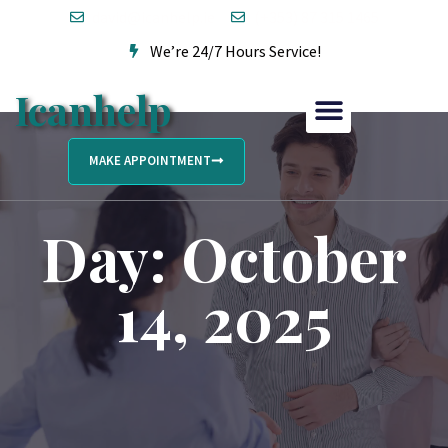
david@icanhelp.ie
(+353) 87 315 1465
We’re 24/7 Hours Service!
Icanhelp
MAKE APPOINTMENT
Day: October
14, 2025