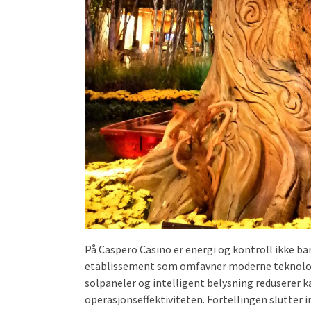
På Caspero Casino er energi og kontroll ikke ba
etablissement som omfavner moderne teknologi 
solpaneler og intelligent belysning reduserer k
operasjonseffektiviteten. Fortellingen slutter i