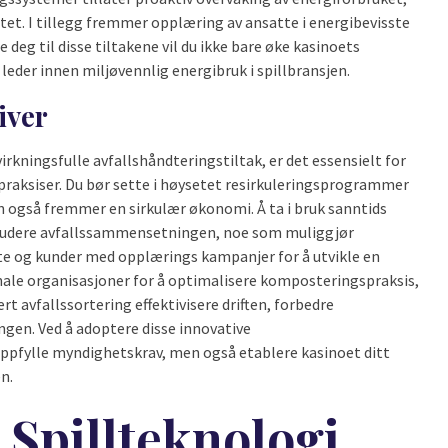
itet. I tillegg fremmer opplæring av ansatte i energibevisste
e deg til disse tiltakene vil du ikke bare øke kasinoets
leder innen miljøvennlig energibruk i spillbransjen.
iver
rkningsfulle avfallshåndteringstiltak, er det essensielt for
praksiser. Du bør sette i høysetet resirkuleringsprogrammer
n også fremmer en sirkulær økonomi. Å ta i bruk sanntids
studere avfallssammensetningen, noe som muliggjør
te og kunder med opplærings kampanjer for å utvikle en
nale organisasjoner for å optimalisere komposteringspraksis,
t avfallssortering effektivisere driften, forbedre
ngen. Ved å adoptere disse innovative
 oppfylle myndighetskrav, men også etablere kasinoet ditt
n.
Spillteknologi