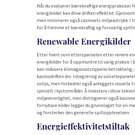
Når du evaluerer bærekraftige energipraksiser 
energikilder kan drive driften effektivt. Gjennom
men minimerer også casinoets miljøavtrykk. I til
for å fremme et bærekraftig og forsvarlig spillm
Renewable Energikilder
Etter hvert som etterspørselen etter renere ener
energikilder for å oppmuntre til varig praksis i 
kan redusere klimagassutslippene betraktelig, s
kasinodriften din. Integrering av solcellepanel
sollys, men forbedrer også anleggets visuelle t
spesielt i kystområder. Å investere i disse tekn
miljøvennlighet, men distingverer også kasinoet d
fornybare kilder legger du grunnlaget for en me
og forsterker den generelle spillopplevelsen.
Energieffektivitetstiltak