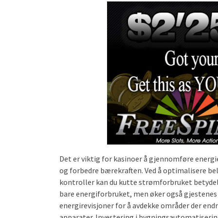
Det er viktig for kasinoer å gjennomføre energi
og forbedre bærekraften. Ved å optimalisere 
kontroller kan du kutte strømforbruket betydel
bare energiforbruket, men øker også gjestenes 
energirevisjoner for å avdekke områder der endr
apparater. Investering i bygningsautomatiserin