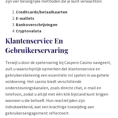
zijn vier belangrijke methoden die je kunt verwachten:
Creditcards/betaalkaarten
E-wallets
Bankoverschrijvingen
Cryptovaluta
Klantenservice En
Gebruikerservaring
Terwijl u door de spelervaring bij Caspero Casino navigeert,
zult u waarschijnlijk opmerken dat klantenservice en
gebruikersbeleving een essentiële rol spelen in uw gehele
voldoening. Het casino biedt verschillende
ondersteuningskanalen, zoals directe chat, e-mail en
telefoon, zodat u altijd met één klik bijstand kunt krijgen
wanneer u die behoeft. Hun reactietijden zijn
indrukwekkend, wat een krachtige toewijding aan
gebruikersengagement reflecteert.