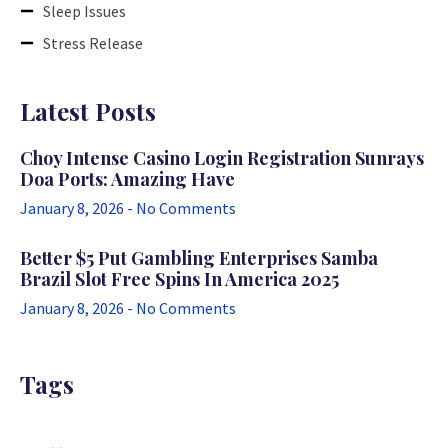
Sleep Issues
Stress Release
Latest Posts
Choy Intense Casino Login Registration Sunrays
Doa Ports: Amazing Have
January 8, 2026
No Comments
Better $5 Put Gambling Enterprises Samba
Brazil Slot Free Spins In America 2025
January 8, 2026
No Comments
Tags