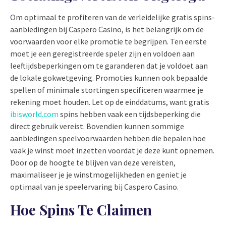
Om optimaal te profiteren van de verleidelijke gratis spins-
aanbiedingen bij Caspero Casino, is het belangrijk om de
voorwaarden voor elke promotie te begrijpen. Ten eerste
moet je een geregistreerde speler zijn en voldoen aan
leeftijdsbeperkingen om te garanderen dat je voldoet aan
de lokale gokwetgeving. Promoties kunnen ook bepaalde
spellen of minimale stortingen specificeren waarmee je
rekening moet houden. Let op de einddatums, want gratis
ibisworld.com
spins hebben vaak een tijdsbeperking die
direct gebruik vereist. Bovendien kunnen sommige
aanbiedingen speelvoorwaarden hebben die bepalen hoe
vaak je winst moet inzetten voordat je deze kunt opnemen.
Door op de hoogte te blijven van deze vereisten,
maximaliseer je je winstmogelijkheden en geniet je
optimaal van je speelervaring bij Caspero Casino.
Hoe Spins Te Claimen