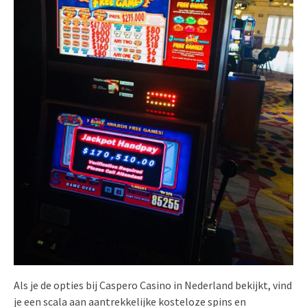
Als je de opties bij Caspero Casino in Nederland bekijkt, vind
je een scala aan aantrekkelijke kosteloze spins en