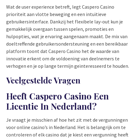
Wat de user experience betreft, legt Caspero Casino
prioriteit aan vlotte beweging en een intuïtieve
gebruikersinterface. Dankzij het flexibele lay-out kun je
gemakkelijk overgaan tussen spelen, promoties en
hulpopties, wat je ervaring aangenaam maakt. De mix van
doeltreffende gebruikersondersteuning en een bereikbaar
platform toont dat Caspero Casino het de waarde van
innovatie erkent om de voldoening van deelnemers te
verhogen en je op lange termijn geïnteresseerd te houden.
Veelgestelde Vragen
Heeft Caspero Casino Een
Licentie In Nederland?
Je vraagt je misschien af hoe het zit met de vergunningen
voor online casino’s in Nederland. Het is belangrijk om te
controleren of elk casino dat je kiest een vergunning heeft