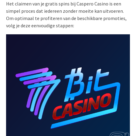
Het claimen van je gratis spins bij Caspero Casino is een
simpel proces dat iedereen zonder moeite kan uitvoeren.
Om optimaal te profiteren van de beschikbare promoties,
volg je deze eenvoudige stappen: