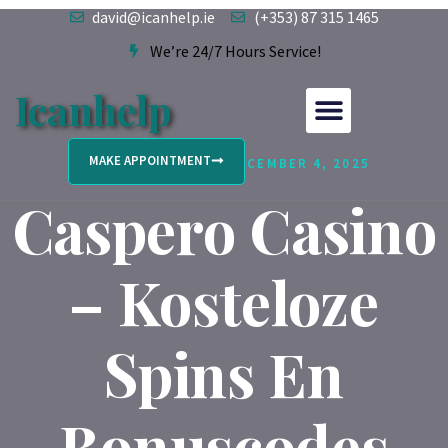
david@icanhelp.ie
(+353) 87 315 1465
We’re 24/7 Hours Service!
Icanhelp
MAKE APPOINTMENT
BY
FRAN
BY
DECEMBER 4, 2025
Caspero Casino
– Kosteloze
Spins En
Bonuscodes