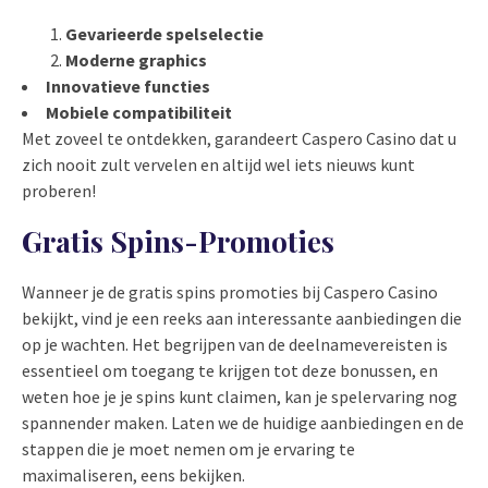
Gevarieerde spelselectie
Moderne graphics
Innovatieve functies
Mobiele compatibiliteit
Met zoveel te ontdekken, garandeert Caspero Casino dat u
zich nooit zult vervelen en altijd wel iets nieuws kunt
proberen!
Gratis Spins-Promoties
Wanneer je de gratis spins promoties bij Caspero Casino
bekijkt, vind je een reeks aan interessante aanbiedingen die
op je wachten. Het begrijpen van de deelnamevereisten is
essentieel om toegang te krijgen tot deze bonussen, en
weten hoe je je spins kunt claimen, kan je spelervaring nog
spannender maken. Laten we de huidige aanbiedingen en de
stappen die je moet nemen om je ervaring te
maximaliseren, eens bekijken.