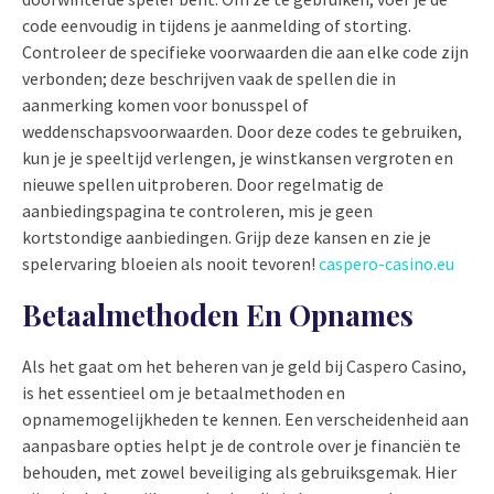
code eenvoudig in tijdens je aanmelding of storting.
Controleer de specifieke voorwaarden die aan elke code zijn
verbonden; deze beschrijven vaak de spellen die in
aanmerking komen voor bonusspel of
weddenschapsvoorwaarden. Door deze codes te gebruiken,
kun je je speeltijd verlengen, je winstkansen vergroten en
nieuwe spellen uitproberen. Door regelmatig de
aanbiedingspagina te controleren, mis je geen
kortstondige aanbiedingen. Grijp deze kansen en zie je
spelervaring bloeien als nooit tevoren!
caspero-casino.eu
Betaalmethoden En Opnames
Als het gaat om het beheren van je geld bij Caspero Casino,
is het essentieel om je betaalmethoden en
opnamemogelijkheden te kennen. Een verscheidenheid aan
aanpasbare opties helpt je de controle over je financiën te
behouden, met zowel beveiliging als gebruiksgemak. Hier