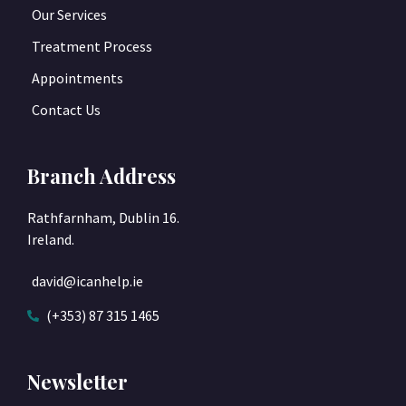
Our Services
Treatment Process
Appointments
Contact Us
Branch Address
Rathfarnham, Dublin 16.
Ireland.
david@icanhelp.ie
(+353) 87 315 1465
Newsletter