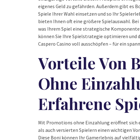
eigenes Geld zu gefährden. Außerdem gibt es 
Spiele Ihrer Wahl einsetzen und so Ihr Spielerl
bieten Ihnen oft eine größere Spielauswahl. B
was Ihrem Spiel eine strategische Komponente h
können Sie Ihre Spielstrategie optimieren und
Caspero Casino voll ausschöpfen – für ein spa
Vorteile Von
Ohne Einzahl
Erfahrene Spi
Mit Promotions ohne Einzahlung eröffnet sich e
als auch versierten Spielern einen wichtigen V
Diese Boni können Ihr Gamerlebnis auf vielfälti