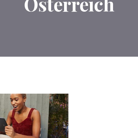
Österreich