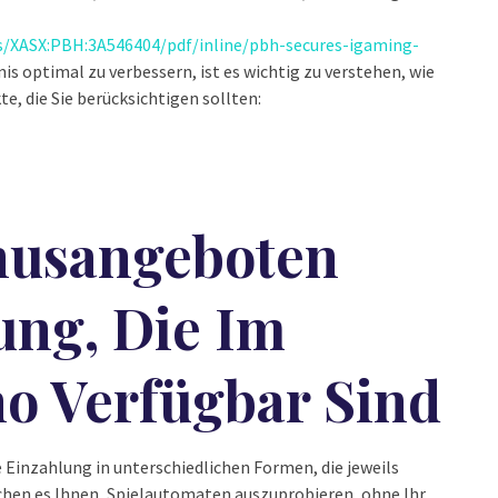
/XASX:PBH:3A546404/pdf/inline/pbh-secures-igaming-
s optimal zu verbessern, ist es wichtig zu verstehen, wie
te, die Sie berücksichtigen sollten:
nusangeboten
ung, Die Im
o Verfügbar Sind
Einzahlung in unterschiedlichen Formen, die jeweils
lichen es Ihnen, Spielautomaten auszuprobieren, ohne Ihr