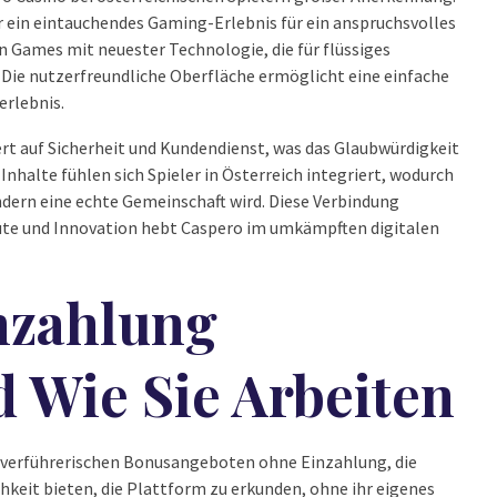
er ein eintauchendes Gaming-Erlebnis für ein anspruchsvolles
on Games mit neuester Technologie, die für flüssiges
Die nutzerfreundliche Oberfläche ermöglicht eine einfache
erlebnis.
rt auf Sicherheit und Kundendienst, was das Glaubwürdigkeit
 Inhalte fühlen sich Spieler in Österreich integriert, wodurch
dern eine echte Gemeinschaft wird. Diese Verbindung
te und Innovation hebt Caspero im umkämpften digitalen
nzahlung
 Wie Sie Arbeiten
it verführerischen Bonusangeboten ohne Einzahlung, die
hkeit bieten, die Plattform zu erkunden, ohne ihr eigenes