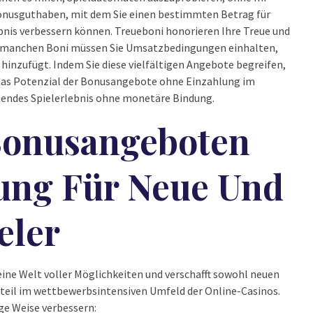
Bonusguthaben, mit dem Sie einen bestimmten Betrag für
ebnis verbessern können. Treueboni honorieren Ihre Treue und
ei manchen Boni müssen Sie Umsatzbedingungen einhalten,
inzufügt. Indem Sie diese vielfältigen Angebote begreifen,
 das Potenzial der Bonusangebote ohne Einzahlung im
nnendes Spielerlebnis ohne monetäre Bindung.
 Bonusangeboten
ung Für Neue Und
eler
ine Welt voller Möglichkeiten und verschafft sowohl neuen
orteil im wettbewerbsintensiven Umfeld der Online-Casinos.
ge Weise verbessern: