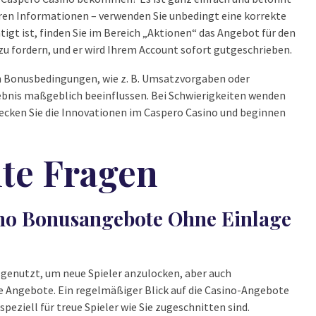
Ihren Informationen – verwenden Sie unbedingt eine korrekte
tigt ist, finden Sie im Bereich „Aktionen“ das Angebot für den
 zu fordern, und er wird Ihrem Account sofort gutgeschrieben.
en Bonusbedingungen, wie z. B. Umsatzvorgaben oder
lebnis maßgeblich beeinflussen. Bei Schwierigkeiten wenden
tdecken Sie die Innovationen im Caspero Casino und beginnen
lte Fragen
ino Bonusangebote Ohne Einlage
genutzt, um neue Spieler anzulocken, aber auch
Angebote. Ein regelmäßiger Blick auf die Casino-Angebote
peziell für treue Spieler wie Sie zugeschnitten sind.