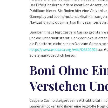
Der Erfolg basiert auf dem kreativen Ansatz, d
Publikum bietet. Sie finden hier eine Vielzahl v
Gameplay und beeindruckende Grafiken sorgen. 
Navigation und optimiert so Ihr gesamtes Spiel
Darüber hinaus legt Caspero Casino größten We
und die Sicherheit stärkt. Dank der lokalisierten
die Plattform nicht nur ein Ort zum Gamen, son
https://www.wikidata.org/wiki/Q5520201
aus Gü
Spielemarkt deutlich hervor.
Boni Ohne Ei
Verstehen Und
Caspero Casino steigert seine Attraktivität m
Gamer anlocken und ihnen eine reizvolle Möglic