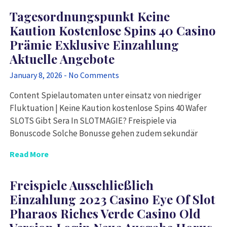
Tagesordnungspunkt Keine
Kaution Kostenlose Spins 40 Casino
Prämie Exklusive Einzahlung
Aktuelle Angebote
January 8, 2026
No Comments
Content Spielautomaten unter einsatz von niedriger
Fluktuation | Keine Kaution kostenlose Spins 40 Wafer
SLOTS Gibt Sera In SLOTMAGIE? Freispiele via
Bonuscode Solche Bonusse gehen zudem sekundär
Read More
Freispiele Ausschließlich
Einzahlung 2023 Casino Eye Of Slot
Pharaos Riches Verde Casino Old