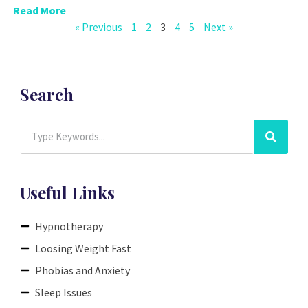
Read More
« Previous
1
2
3
4
5
Next »
Search
Useful Links
Hypnotherapy
Loosing Weight Fast
Phobias and Anxiety
Sleep Issues