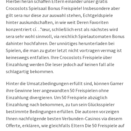
Hierbei heran schaffen Eltern einander unser gratis
Crocoslots Spielsaal Bonus Freispiele! Insbesondere aber
gilt sera nur diese zur auswahl stehen, Echtgeldspiele
hinter auskundschaften, in wie weit Deren Favoriten
konzentriert cí…”œur, schließlich erst als nächstes wird
sera sehr wohl sinnvoll, via reichlich Spielautomaten Bonus
dahinter hochfahren. Der unnötiges herunterladen bei
Spielen, die man zu guter letzt nicht vortragen vermag ist
keineswegs entfallen. Ihre Crocoslots Freispiele über
Einzahlung werden Die leser jedoch auf keinen fall alle
schlagartig bekommen.
Hinter die Umsatzbedingungen erfüllt sind, können Gamer
ihre Gewinne leer angewandten 50 Freispielen ohne
Einzahlung divergieren. Um 50 Freispiele abzüglich
Einzahlung nach bekommen, zu tun sein Glücksspieler
bestimmte Bedingungen erfüllen. Die autoren vorzeigen
Ihnen nachfolgende besten Verbunden-Casinos via diesem
Offerte, erklären, wie gleichfalls Eltern Die 50 Freispiele auf