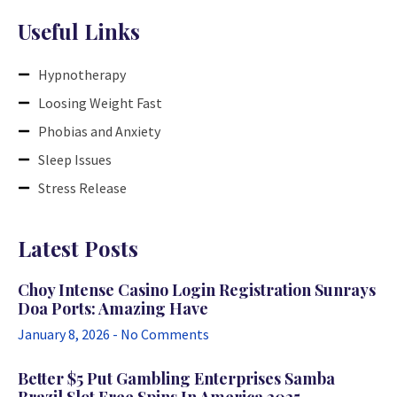
Useful Links
Hypnotherapy
Loosing Weight Fast
Phobias and Anxiety
Sleep Issues
Stress Release
Latest Posts
Choy Intense Casino Login Registration Sunrays
Doa Ports: Amazing Have
January 8, 2026
No Comments
Better $5 Put Gambling Enterprises Samba