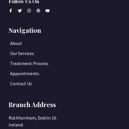
Follow Us On
Navigation
About
Our Services
Treatment Process
Appointments
Contact Us
Branch Address
Rathfarnham, Dublin 16.
Ireland.