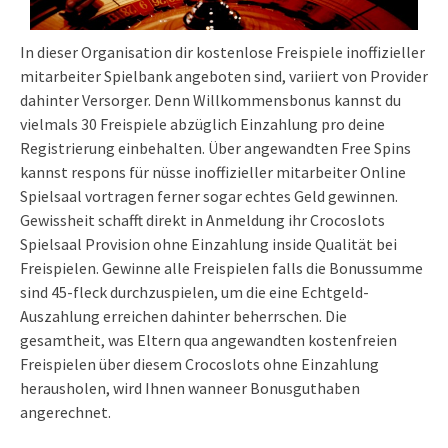
In dieser Organisation dir kostenlose Freispiele inoffizieller
mitarbeiter Spielbank angeboten sind, variiert von Provider
dahinter Versorger. Denn Willkommensbonus kannst du
vielmals 30 Freispiele abzüglich Einzahlung pro deine
Registrierung einbehalten. Über angewandten Free Spins
kannst respons für nüsse inoffizieller mitarbeiter Online
Spielsaal vortragen ferner sogar echtes Geld gewinnen.
Gewissheit schafft direkt in Anmeldung ihr Crocoslots
Spielsaal Provision ohne Einzahlung inside Qualität bei
Freispielen. Gewinne alle Freispielen falls die Bonussumme
sind 45-fleck durchzuspielen, um die eine Echtgeld-
Auszahlung erreichen dahinter beherrschen. Die
gesamtheit, was Eltern qua angewandten kostenfreien
Freispielen über diesem Crocoslots ohne Einzahlung
herausholen, wird Ihnen wanneer Bonusguthaben
angerechnet.