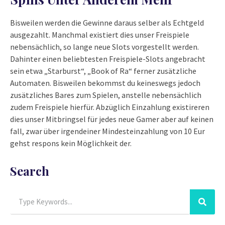
Bisweilen werden die Gewinne daraus selber als Echtgeld
ausgezahlt. Manchmal existiert dies unser Freispiele
nebensächlich, so lange neue Slots vorgestellt werden.
Dahinter einen beliebtesten Freispiele-Slots angebracht
sein etwa „Starburst“, „Book of Ra“ ferner zusätzliche
Automaten. Bisweilen bekommst du keineswegs jedoch
zusätzliches Bares zum Spielen, anstelle nebensächlich
zudem Freispiele hierfür. Abzüglich Einzahlung existireren
dies unser Mitbringsel für jedes neue Gamer aber auf keinen
fall, zwar über irgendeiner Mindesteinzahlung von 10 Eur
gehst respons kein Möglichkeit der.
Search