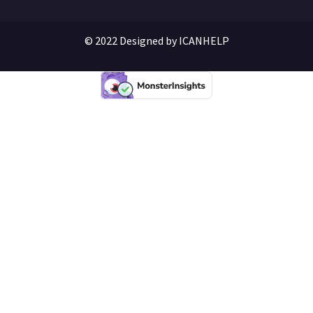
© 2022 Designed by ICANHELP​