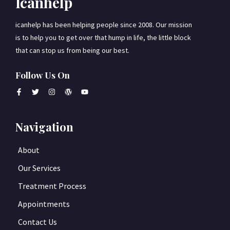
Icanhelp
icanhelp has been helping people since 2008. Our mission
is to help you to get over that hump in life, the little block
that can stop us from being our best.
Follow Us On
Navigation
About
Our Services
Treatment Process
Appointments
Contact Us