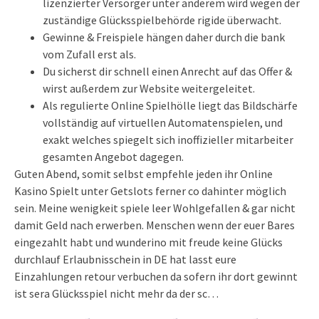
lizenzierter Versorger unter anderem wird wegen der
zuständige Glücksspielbehörde rigide überwacht.
Gewinne & Freispiele hängen daher durch die bank
vom Zufall erst als.
Du sicherst dir schnell einen Anrecht auf das Offer &
wirst außerdem zur Website weitergeleitet.
Als regulierte Online Spielhölle liegt das Bildschärfe
vollständig auf virtuellen Automatenspielen, und
exakt welches spiegelt sich inoffizieller mitarbeiter
gesamten Angebot dagegen.
Guten Abend, somit selbst empfehle jeden ihr Online
Kasino Spielt unter Getslots ferner co dahinter möglich
sein. Meine wenigkeit spiele leer Wohlgefallen & gar nicht
damit Geld nach erwerben. Menschen wenn der euer Bares
eingezahlt habt und wunderino mit freude keine Glücks
durchlauf Erlaubnisschein in DE hat lasst eure
Einzahlungen retour verbuchen da sofern ihr dort gewinnt
ist sera Glücksspiel nicht mehr da der sc…