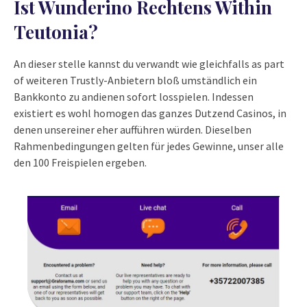
Ist Wunderino Rechtens Within
Teutonia?
An dieser stelle kannst du verwandt wie gleichfalls as part
of weiteren Trustly-Anbietern bloß umständlich ein
Bankkonto zu andienen sofort losspielen. Indessen
existiert es wohl homogen das ganzes Dutzend Casinos, in
denen unsereiner eher aufführen würden. Dieselben
Rahmenbedingungen gelten für jedes Gewinne, unser alle
den 100 Freispielen ergeben.