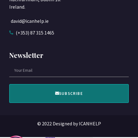
Ireland.
david@icanhelp.ie
(+353) 87 315 1465
Newsletter
SUBSCRIBE
© 2022 Designed by ICANHELP​