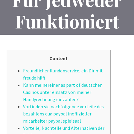
Funktioniert
Content
Freundlicher Kundenservice, ein Dir mit
freude hilft
Kann meinereiner as part of deutschen
Casinos unter einsatz von meiner
Handyrechnung einzahlen?
Vorfinden sie nachfolgende vorteile des
bezahlens qua paypal inoffizieller
mitarbeiter paypal spielsaal
Vorteile, Nachteile und Alternativen der