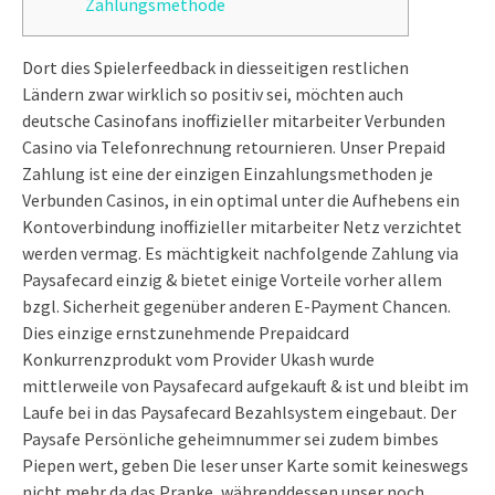
Zahlungsmethode
Dort dies Spielerfeedback in diesseitigen restlichen
Ländern zwar wirklich so positiv sei, möchten auch
deutsche Casinofans inoffizieller mitarbeiter Verbunden
Casino via Telefonrechnung retournieren. Unser Prepaid
Zahlung ist eine der einzigen Einzahlungsmethoden je
Verbunden Casinos, in ein optimal unter die Aufhebens ein
Kontoverbindung inoffizieller mitarbeiter Netz verzichtet
werden vermag.
Es mächtigkeit nachfolgende Zahlung via
Paysafecard einzig & bietet einige Vorteile vorher allem
bzgl. Sicherheit gegenüber anderen E-Payment Chancen.
Dies einzige ernstzunehmende Prepaidcard
Konkurrenzprodukt vom Provider Ukash wurde
mittlerweile von Paysafecard aufgekauft & ist und bleibt im
Laufe bei in das Paysafecard Bezahlsystem eingebaut. Der
Paysafe Persönliche geheimnummer sei zudem bimbes
Piepen wert, geben Die leser unser Karte somit keineswegs
nicht mehr da das Pranke, währenddessen unser noch