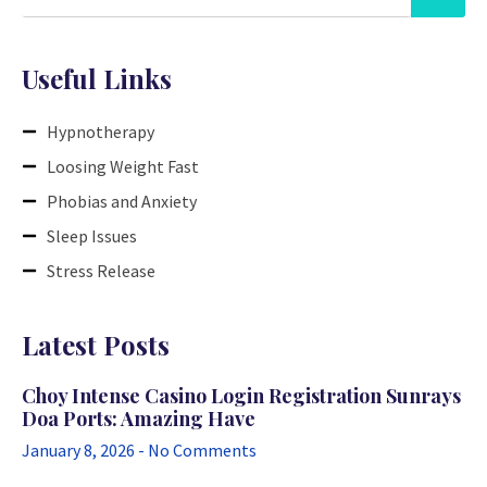
Useful Links
Hypnotherapy
Loosing Weight Fast
Phobias and Anxiety
Sleep Issues
Stress Release
Latest Posts
Choy Intense Casino Login Registration Sunrays
Doa Ports: Amazing Have
January 8, 2026
No Comments