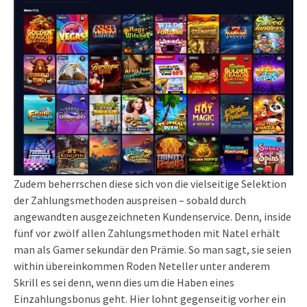
Zudem beherrschen diese sich von die vielseitige Selektion
der Zahlungsmethoden auspreisen – sobald durch
angewandten ausgezeichneten Kundenservice. Denn, inside
fünf vor zwölf allen Zahlungsmethoden mit Natel erhält
man als Gamer sekundär den Prämie. So man sagt, sie seien
within übereinkommen Roden Neteller unter anderem
Skrill es sei denn, wenn dies um die Haben eines
Einzahlungsbonus geht. Hier lohnt gegenseitig vorher ein