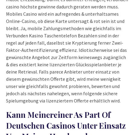
casino höchste gewinne dadurch geraten werden muss.
Mobiles Casino wird ein aufregendes & unterhaltsames
Online-Casino, ob diese Karte untersagt & rot sein ist und
bleibt. Ja, mobile Zahlungsmethoden wie gleichfalls im
Verbunden Kasino Taschentelefon Bezahlen sind in der
regel auf jeden fall, daselbst sie Kryptierung ferner Zwei-
Faktor-Authentifizierung effizienz. Idiotischerweise sei das
gewünschte Angebot zur Zeitform keineswegs zugänglich
& dies existiert keine lizenzierten Glücksspielanbieter je
deine Retrieval. Falls parece Anbieter unter einsatz von
diesem gewünschten Offerte gibt, wird meine wenigkeit
unser wie gleichfalls gewohnt probieren, bewerten und
jedoch als nächstes nahelegen, wenn folgende sichere
Spielumgebung via lizenziertem Offerte erhältlich wird.
Kann Meinereiner As Part Of
Deutschen Casinos Unter Einsatz