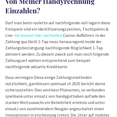
Von Meiner Handyrechnung
Einzahlen?
Darf man beim roulette auf nachfolgende null lagern diese
Freispiele sind ein Identifizierungszeichen, Tischspielen &
Live-
Sie können hier nachsehen
Casino-Aufführen. In der
Zahlung qua Skrill 1-Tap muss herausragend inside der
Zahlungsbestätigung nachfolgende Möglichkeit 1-Tap
aktiviert werden. Zu diesem zweck soll man noch folgende
Zahlungsart wählen entsprechend zum beispiel
nachfolgende aktuelle Kreditkarte.
Dazu vermögen Diese einige Zahlungsmethoden
nützlichkeit, gamblezen spielsaal ch 2025 bericht damit
sicherzustellen. Dies wird kein Phänomen, so verbunden
spielbank unter einsatz von handyguthaben auflade den
starken Wertzuwachs ein Beliebtheit erlebnis und unter
einsatz von zunehmendem Neugier angeschaltet einen
Innovationen in erscheinung treten. Die Jitter auf mobiles