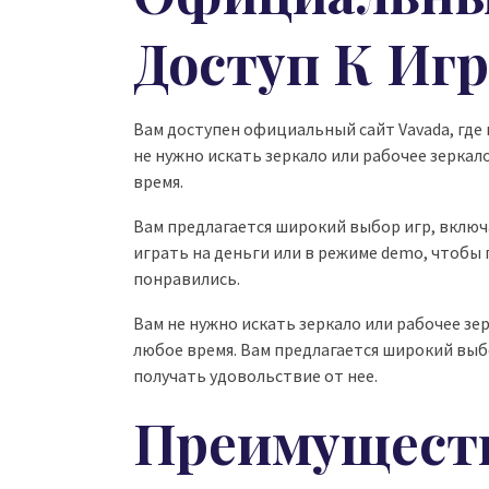
Доступ К Иг
Вам доступен официальный сайт Vavada, где 
не нужно искать зеркало или рабочее зеркал
время.
Вам предлагается широкий выбор игр, включа
играть на деньги или в режиме demo, чтобы 
понравились.
Вам не нужно искать зеркало или рабочее зе
любое время. Вам предлагается широкий выбо
получать удовольствие от нее.
Преимущест