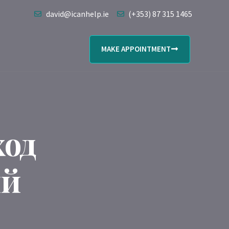
david@icanhelp.ie
(+353) 87 315 1465
MAKE APPOINTMENT
ход
ый