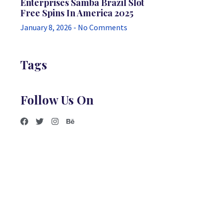
Enterprises Samba Brazil Slot
Free Spins In America 2025
January 8, 2026
No Comments
Tags
Follow Us On