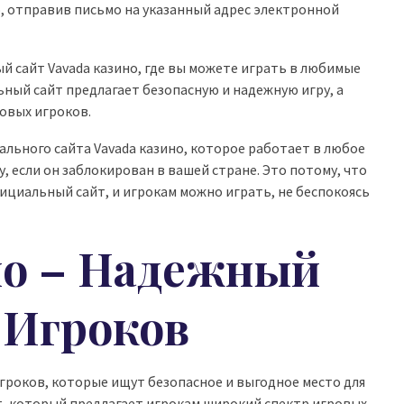
, отправив письмо на указанный адрес электронной
 сайт Vavada казино, где вы можете играть в любимые
ный сайт предлагает безопасную и надежную игру, а
новых игроков.
ального сайта Vavada казино, которое работает в любое
, если он заблокирован в вашей стране. Это потому, что
фициальный сайт, и игрокам можно играть, не беспокоясь
но – Надежный
 Игроков
игроков, которые ищут безопасное и выгодное место для
т, который предлагает игрокам широкий спектр игровых