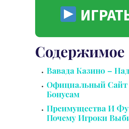
ИГРАТ
Содержимое
Вавада Казино – На
Официальный Сайт V
Бонусам
Преимущества И Фу
Почему Игроки Выб