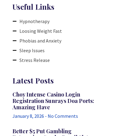
Useful Links
Hypnotherapy
Loosing Weight Fast
Phobias and Anxiety
Sleep Issues
Stress Release
Latest Posts
Choy Intense Casino Login
Registration Sunrays Doa Ports:
Amazing Have
January 8, 2026
No Comments
Better $5 Put Gambling