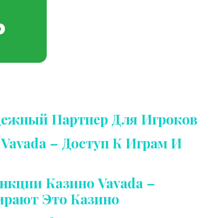
Ь
дежный Партнер Для Игроков
avada – Доступ К Играм И
нкции Казино Vavada –
ирают Это Казино