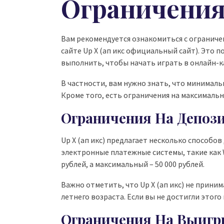
Ограничения
Вам рекомендуется ознакомиться с огранич
сайте Up X (ап икс официальный сайт). Это 
выполнить, чтобы начать играть в онлайн-к
В частности, вам нужно знать, что минималь
Кроме того, есть ограничения на максималь
Ограничения На Депоз
Up X (ап икс) предлагает несколько способов 
электронные платежные системы, такие как 
рублей, а максимальный – 50 000 рублей.
Важно отметить, что Up X (ап икс) не прини
летнего возраста. Если вы не достигли этого
Ограничения На Выиг