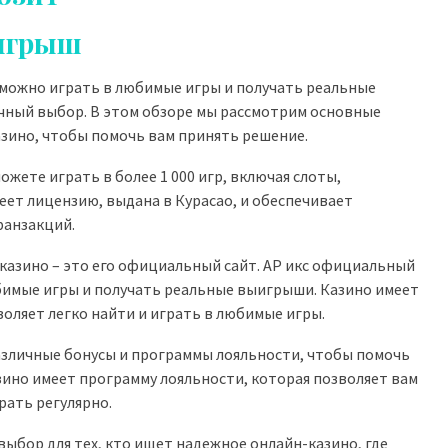
игрыш
 можно играть в любимые игры и получать реальные
ичный выбор. В этом обзоре мы рассмотрим основные
зино, чтобы помочь вам принять решение.
ожете играть в более 1 000 игр, включая слоты,
меет лицензию, выдана в Курасао, и обеспечивает
ранзакций.
казино – это его официальный сайт. AP икс официальный
юбимые игры и получать реальные выигрыши. Казино имеет
оляет легко найти и играть в любимые игры.
азличные бонусы и программы лояльности, чтобы помочь
зино имеет программу лояльности, которая позволяет вам
рать регулярно.
 выбор для тех, кто ищет надежное онлайн-казино, где