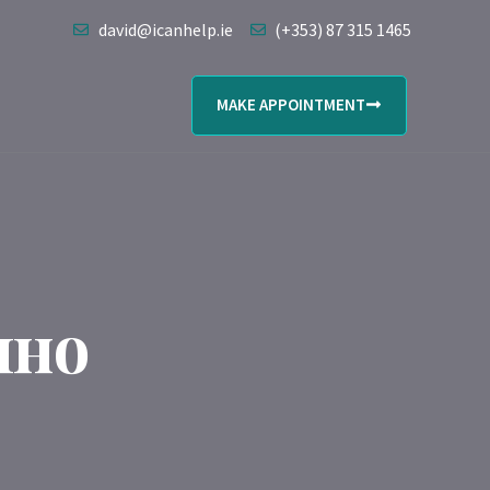
david@icanhelp.ie
(+353) 87 315 1465
MAKE APPOINTMENT
ино