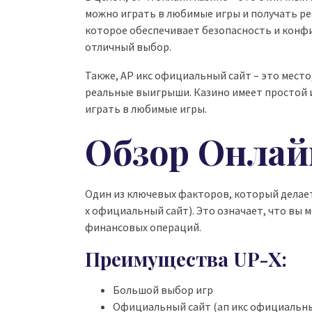
можно играть в любимые игры и получать р
которое обеспечивает безопасность и конфи
отличный выбор.
Также, AP икс официальный сайт – это место
реальные выигрыши. Казино имеет простой и
играть в любимые игры.
Обзор Онлай
Один из ключевых факторов, который делает
x официальный сайт). Это означает, что вы 
финансовых операций.
Преимущества UP-X:
Большой выбор игр
Официальный сайт (ап икс официальны