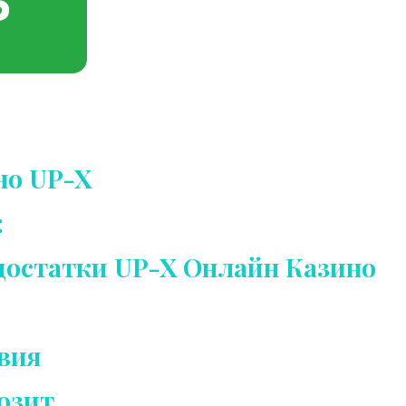
Ь
но UP-X
:
достатки UP-X Онлайн Казино
вия
озит