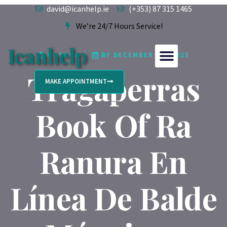
david@icanhelp.ie
(+353) 87 315 1465
We’re 24/7 Hours Service!
Icanhelp
BY
FRAN
BY
DECEMBER 31, 2025
Tragaperras
MAKE APPOINTMENT
Book Of Ra
Ranura En
Línea De Balde