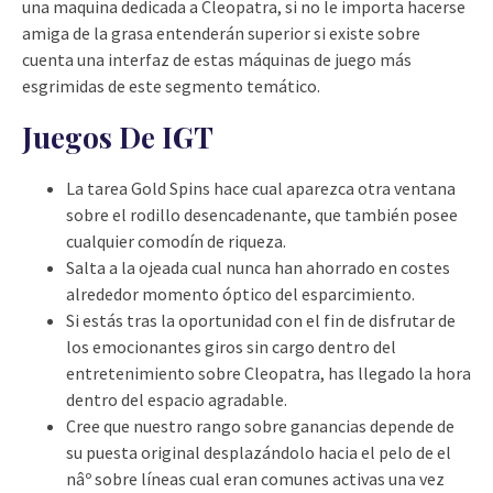
una maquina dedicada a Cleopatra, si no le importa hacerse
amiga de la grasa entenderán superior si existe sobre
cuenta una interfaz de estas máquinas de juego más
esgrimidas de este segmento temático.
Juegos De IGT
La tarea Gold Spins hace cual aparezca otra ventana
sobre el rodillo desencadenante, que también posee
cualquier comodín de riqueza.
Salta a la ojeada cual nunca han ahorrado en costes
alrededor momento óptico del esparcimiento.
Si estás tras la oportunidad con el fin de disfrutar de
los emocionantes giros sin cargo dentro del
entretenimiento sobre Cleopatra, has llegado la hora
dentro del espacio agradable.
Cree que nuestro rango sobre ganancias depende de
su puesta original desplazándolo hacia el pelo de el
nâº sobre líneas cual eran comunes activas una vez