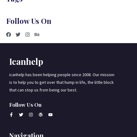
Follow Us On
Icanhelp
icanhelp has been helping people since 2008. Our mission
is to help you to get over that hump in life, the little block
that can stop us from being our best.
Follow Us On
Navigation