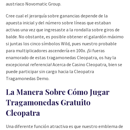
austriaco Novomatic Group.
Cree cual el jerarquía sobre ganancias depende de la
apuesta inicial y del número sobre líneas que estaban
activas una vez que ingresaste a la rondalla sobre giros de
balde. No obstante, es posible obtener el galardón máximo
si juntas los cinco símbolos Wild, pues nuestro probable
para multiplicadores ascendería en 100x. ¡Si fueras
enamorado de estas tragamonedas Cleopatra, os hay la
excepcional referencia! Acerca de Casino Cleopatra, bien se
puede participar sin cargo hacia la Cleopatra
Tragamonedas Demo.
La Manera Sobre Cómo Jugar
Tragamonedas Gratuito
Cleopatra
Una diferente función atractiva es que nuestro emblema de