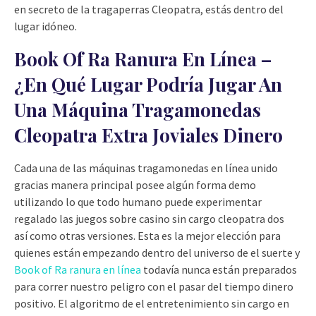
en secreto de la tragaperras Cleopatra, estás dentro del
lugar idóneo.
Book Of Ra Ranura En Línea –
¿En Qué Lugar Podría Jugar An
Una Máquina Tragamonedas
Cleopatra Extra Joviales Dinero
Cada una de las máquinas tragamonedas en línea unido
gracias manera principal posee algún forma demo
utilizando lo que todo humano puede experimentar
regalado las juegos sobre casino sin cargo cleopatra dos
así­ como otras versiones. Esta es la mejor elección para
quienes están empezando dentro del universo de el suerte y
Book of Ra ranura en línea
todavía nunca están preparados
para correr nuestro peligro con el pasar del tiempo dinero
positivo. El algoritmo de el entretenimiento sin cargo en