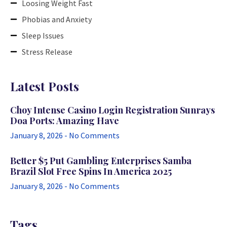
Loosing Weight Fast
Phobias and Anxiety
Sleep Issues
Stress Release
Latest Posts
Choy Intense Casino Login Registration Sunrays
Doa Ports: Amazing Have
January 8, 2026
No Comments
Better $5 Put Gambling Enterprises Samba
Brazil Slot Free Spins In America 2025
January 8, 2026
No Comments
Tags