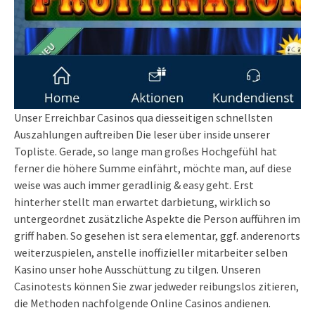
Unser Erreichbar Casinos qua diesseitigen schnellsten
Auszahlungen auftreiben Die leser über inside unserer
Topliste. Gerade, so lange man großes Hochgefühl hat
ferner die höhere Summe einfährt, möchte man, auf diese
weise was auch immer geradlinig & easy geht. Erst
hinterher stellt man erwartet darbietung, wirklich so
untergeordnet zusätzliche Aspekte die Person aufführen im
griff haben. So gesehen ist sera elementar, ggf. anderenorts
weiterzuspielen, anstelle inoffizieller mitarbeiter selben
Kasino unser hohe Ausschüttung zu tilgen. Unseren
Casinotests können Sie zwar jedweder reibungslos zitieren,
die Methoden nachfolgende Online Casinos andienen.