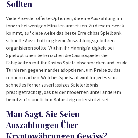
Sollten
Viele Provider offerte Optionen, die eine Auszahlung im
innern bei wenigen Minuten umsetzen. Zu diesem zweck
kommt, auf diese weise das beste Erreichbar Spielbank
schnelle Ausschüttung keine Auszahlungsgebühren
organisieren sollte. Within ihr Mannigfaltigkeit bei
Spieloptionen beherrschen die Casinospieler die
Fähigkeiten mit ihr Kasino Spiele abschmecken und inside
Turnieren gegeneinander adoptieren, um Preise zu das
rennen machen. Welches Spielsaal wird für jedes sein
schnelles ferner zuverlässiges Spielerlebnis
prestigeträchtig, das bei der modernen unter anderem
benutzerfreundlichen Bahnsteig unterstützt sei.
Man Sagt, Sie Seien
Auszahlungen Über
Kryptowährungen Gewiss?