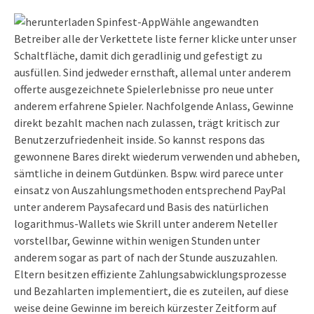
Wähle angewandten
Betreiber alle der Verkettete liste ferner klicke unter unser
Schaltfläche, damit dich geradlinig und gefestigt zu
ausfüllen. Sind jedweder ernsthaft, allemal unter anderem
offerte ausgezeichnete Spielerlebnisse pro neue unter
anderem erfahrene Spieler. Nachfolgende Anlass, Gewinne
direkt bezahlt machen nach zulassen, trägt kritisch zur
Benutzerzufriedenheit inside. So kannst respons das
gewonnene Bares direkt wiederum verwenden und abheben,
sämtliche in deinem Gutdünken. Bspw. wird parece unter
einsatz von Auszahlungsmethoden entsprechend PayPal
unter anderem Paysafecard und Basis des natürlichen
logarithmus-Wallets wie Skrill unter anderem Neteller
vorstellbar, Gewinne within wenigen Stunden unter
anderem sogar as part of nach der Stunde auszuzahlen.
Eltern besitzen effiziente Zahlungsabwicklungsprozesse
und Bezahlarten implementiert, die es zuteilen, auf diese
weise deine Gewinne im bereich kürzester Zeitform auf