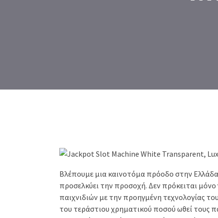
Βλέπουμε μια καινοτόμα πρόοδο στην Ελλάδα, 
προσελκύει την προσοχή. Δεν πρόκειται μόνο 
παιχνιδιών με την προηγμένη τεχνολογίας του
του τεράστιου χρηματικού ποσού ωθεί τους πα