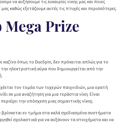
ύμε να αυξήσουμε τις ευκαιρίες νίκης μας και ποιες
ί μας καθώς εξετάζουμε αυτές τις πτυχές και περισσότερες.
 Mega Prize
ε καζίνο όπως το DuoSpin, δεν πρόκειται απλώς για το
 την ηλεκτριστική αύρα που δημιουργείται από την
ή.
αχέεται τον τομέα των τυχερών παιχνιδιών, μια ορατή
ίδι σε μια αναζήτηση για μια τεράστια νίκη. Είναι
 περιέχει την υπόσχεση μιας σημαντικής νίκης.
εία βρίσκεται εν τμήμα στα καλά σχεδιασμένα συστήματα
γηθεί σχολαστικά για να αυξάνουν τα στοιχήματα και να