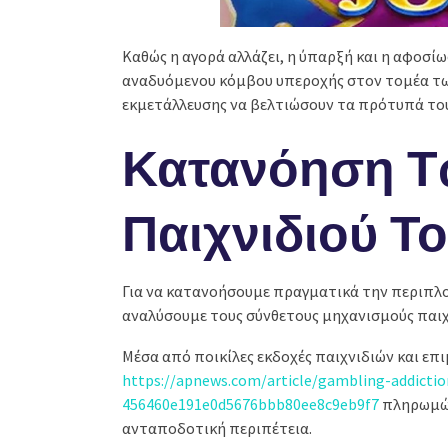
Καθώς η αγορά αλλάζει, η ύπαρξή και η αφοσί
αναδυόμενου κόμβου υπεροχής στον τομέα τω
εκμετάλλευσης να βελτιώσουν τα πρότυπά του
Κατανόηση Τ
Παιχνιδιού Το
Για να κατανοήσουμε πραγματικά την περιπλοκ
αναλύσουμε τους σύνθετους μηχανισμούς παιχν
Μέσα από ποικίλες εκδοχές παιχνιδιών και ε
https://apnews.com/article/gambling-addicti
456460e191e0d5676bbb80ee8c9eb9f7
πληρωμών
ανταποδοτική περιπέτεια.