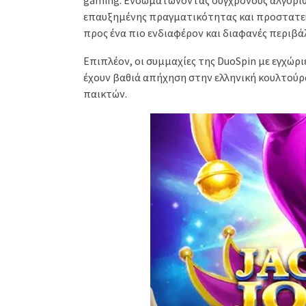
gaming. Ενσωματώνοντας σύγχρονους αλγόριθ
επαυξημένης πραγματικότητας και προστατευ
προς ένα πιο ενδιαφέρον και διαφανές περιβά
Επιπλέον, οι συμμαχίες της DuoSpin με εγχώρι
έχουν βαθιά απήχηση στην ελληνική κουλτούρ
παικτών.