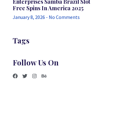
Enterprises Samba Brazil Slot
Free Spins In America 2025
January 8, 2026
No Comments
Tags
Follow Us On