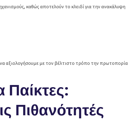
ηχανισμούς, καθώς αποτελούν το κλειδί για την ανακάλυψη
 να αξιολογήσουμε με τον βέλτιστο τρόπο την πρωτοπορία
 Παίκτες:
ις Πιθανότητές