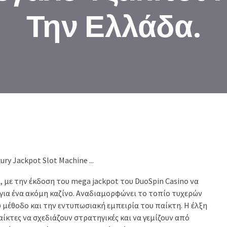
Την Ελλάδα.
με την έκδοση του mega jackpot του DuoSpin Casino να
για ένα ακόμη καζίνο. Αναδιαμορφώνει το τοπίο τυχερών
 μέθοδο και την εντυπωσιακή εμπειρία του παίκτη. Η έλξη
ίκτες να σχεδιάζουν στρατηγικές και να γεμίζουν από