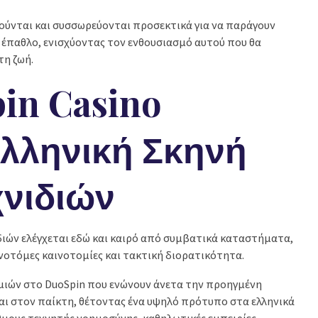
ούνται και συσσωρεύονται προσεκτικά για να παράγουν
έπαθλο, ενισχύοντας τον ενθουσιασμό αυτού που θα
τη ζωή.
in Casino
Ελληνική Σκηνή
νιδιών
διών ελέγχεται εδώ και καιρό από συμβατικά καταστήματα,
νοτόμες καινοτομίες και τακτική διορατικότητα.
ιών στο DuoSpin που ενώνουν άνετα την προηγμένη
αι στον παίκτη, θέτοντας ένα υψηλό πρότυπο στα ελληνικά