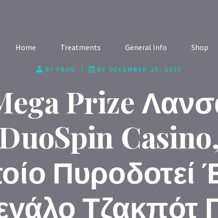
Home
Treatments
General Info
Shop
BY
FRAN
BY
DECEMBER 25, 2025
Mega Prize Λανσ
 DuoSpin Casino,
οίο Πυροδοτεί 
εγάλο Τζακπότ Γ