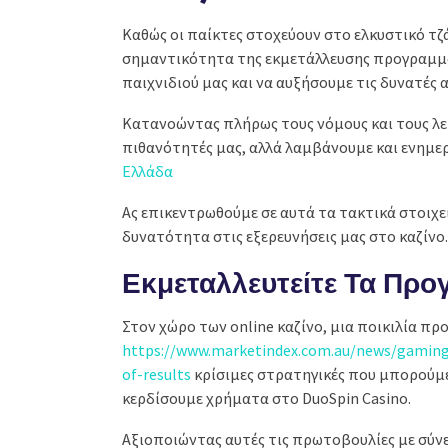
Καθώς οι παίκτες στοχεύουν στο ελκυστικό τ
σημαντικότητα της εκμετάλλευσης προγραμμ
παιχνιδιού μας και να αυξήσουμε τις δυνατές 
Κατανοώντας πλήρως τους νόμους και τους λειτ
πιθανότητές μας, αλλά λαμβάνουμε και ενημε
Ελλάδα
Ας επικεντρωθούμε σε αυτά τα τακτικά στοιχε
δυνατότητα στις εξερευνήσεις μας στο καζίνο.
Εκμεταλλευτείτε Τα Προ
Στον χώρο των online καζίνο, μια ποικιλία π
https://www.marketindex.com.au/news/gaming
of-results
κρίσιμες στρατηγικές που μπορούμε
κερδίσουμε χρήματα στο DuoSpin Casino.
Αξιοποιώντας αυτές τις πρωτοβουλίες με σύν