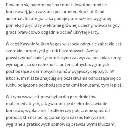
Powinno się napomknąć na temat dowolnej rundzie
bonusowej, jaką zasłania po samemu Book of Dead
automat. Strategia taka podaje pomnożenie wygranej
poniekąd pięć razy w ekranie głównej uciechy, wówczas gdy
gracz prawidłowo odgadnie odcień ukrytej karty.
W całej Kasynie Vulkan Vegas w istocie odrzucić zabrakło też
szerokiej propozycji gierek hazardowych. Ażeby
powstrzymać nadużyciom kasyno zazwyczaj posiada szereg
wymagań, co do należności potencjalnych wygranych
pochodzące z darmowych spinów wyjąwszy depozytu. W
istocie, im niższe znajdują się oczekiwania odnoszące się do
ruchu połączone pochodzące z takimi bonusami, tym lepiej.
Witryna www jest przychylna dla przedmiotów
multimedialnych, jak gwarantuje dzięki obstawianie
bonusów, wypłacanie środków czy połączenie spośród
pomocą klienta po opcjonalnym czasie. Faktycznie,
wygrane z gratisowych spinów są prawdziwymi kluczami,