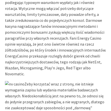
podlegając typowym warunkom wypłaty jak i również
rotacja. Wytyczne mogą włączać potrzeby dotyczące
warsztatów, limity tymczasowe, daty powadze oferty, a
także zredukowania co do pojedynczych konsol. Darmowe
kasyna nagradzające fanów innowacyjnymi metodami i
pomocniczymi bonusami zyskują większą ilość wiadomości
paragrafów przy własnych recenzjach. Fani Energy Casino
opinie wyrażają, że jest ono świetne również na rzecz
żółtodzióbów, po który środek i innowacyjnych internautów.
EnergyCasino przekazuje rozległy dobór gierek od chwili
najkorzystniejszych dostawców, tego rodzaju jak NetEnt,
Wazdan, Microgaming, Play’n Jego, Red Tiger albo
Novomatic.
Żeby korzystać wraz z strony, nie istnieje
wymagania zapisu lub wydania materiałów badawczych
własnych. Niedoskonałością jest na pewno to, że odnosi się
do jedynie przegranych zabiegów, a nie wygranych, dlatego
nie zaakceptować daje sposobności pod „darmową”