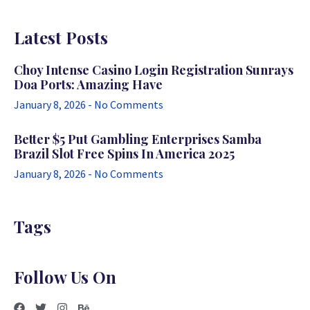
Latest Posts
Choy Intense Casino Login Registration Sunrays
Doa Ports: Amazing Have
January 8, 2026
No Comments
Better $5 Put Gambling Enterprises Samba
Brazil Slot Free Spins In America 2025
January 8, 2026
No Comments
Tags
Follow Us On