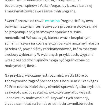
bezpłatnych spinów t Vulkan Vegas, by jeszcze bardziej
zmaksymalizować swe szanse mhh wygraną.
Sweet Bonanza od chwili
nv casino
Pragmatic Play owo
barwna maszyna internetowego z procesem słodyczy, jaki
to proponuje opcję darmowych spinów z dużymi
mnożnikami. Wówczas gdy kariera wraz z bezpłatnymi
spinami nazywa na którą grę czy rozrywki możemy hałasuje
przekazać, powinniśmy zarekomendować, którą maszynę
sieciowy wybieramy. W wybranych przykładach, wygrane
wraz z bezpłatnych spinów mogą być ograniczone do
maksymalnej ilości.
Na przykład, wskazane jest rozumieć, watts które to
zabawy wolno zagrać pochodzące z bonusem VulkanVegas
50 Free rounds. Należałoby również sprawdzić, albo szyfr nie
zaakceptować pozostał już wykorzystany albo wygasł.
Jednakże, by maksymalnie” “używać z tych promocji,
trzeba pamiętać na temat osiągnięciu czynników ruchu