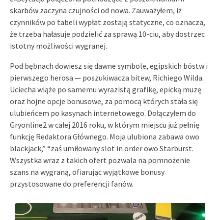
skarbów zaczyna czujności od nowa. Zauważyłem, iż
czynników po tabeli wypłat zostają statyczne, co oznacza,
że trzeba hałasuje podzielić za sprawą 10-ciu, aby dostrzec
istotny możliwości wygranej.
Pod bębnach dowiesz się dawne symbole, egipskich bóstw i
pierwszego herosa — poszukiwacza bitew, Richiego Wilda.
Uciecha wiąże po samemu wyrazistą grafikę, epicką muzę
oraz hojne opcje bonusowe, za pomocą których stała się
ulubieńcem po kasynach internetowego. Dołączyłem do
Gryonline2 w całej 2016 roku, w którym miejscu już pełnię
funkcję Redaktora Głównego. Moja ulubiona zabawa owo
blackjack,” “zaś umiłowany slot in order owo Starburst.
Wszystka wraz z takich ofert pozwala na pomnożenie
szans na wygraną, ofiarując wyjątkowe bonusy
przystosowane do preferencji fanów.