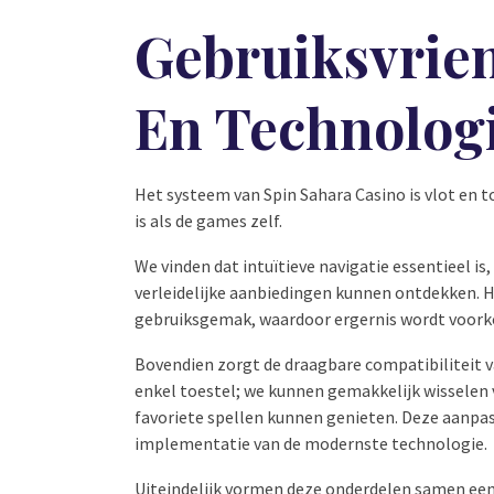
Gebruiksvrien
En Technolog
Het systeem van Spin Sahara Casino is vlot en t
is als de games zelf.
We vinden dat intuïtieve navigatie essentieel i
verleidelijke aanbiedingen kunnen ontdekken. He
gebruiksgemak, waardoor ergernis wordt voork
Bovendien zorgt de draagbare compatibiliteit v
enkel toestel; we kunnen gemakkelijk wisselen
favoriete spellen kunnen genieten. Deze aanpas
implementatie van de modernste technologie.
Uiteindelijk vormen deze onderdelen samen e