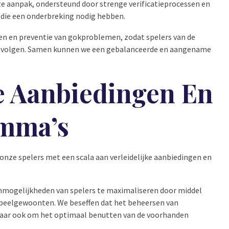
e aanpak, ondersteund door strenge verificatieprocessen en
s die een onderbreking nodig hebben.
en en preventie van gokproblemen, zodat spelers van de
gevolgen. Samen kunnen we een gebalanceerde en aangename
e Aanbiedingen En
mma’s
onze spelers met een scala aan verleidelijke aanbiedingen en
inmogelijkheden van spelers te maximaliseren door middel
speelgewoonten. We beseffen dat het beheersen van
maar ook om het optimaal benutten van de voorhanden