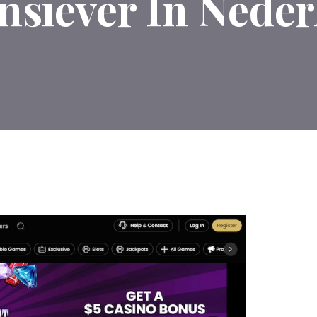
nsiever In Nede