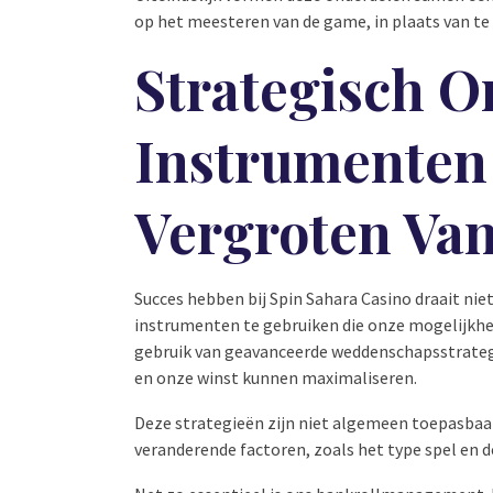
op het meesteren van de game, in plaats van te
Strategisch 
Instrumenten
Vergroten Va
Succes hebben bij Spin Sahara Casino draait ni
instrumenten te gebruiken die onze mogelijkhe
gebruik van geavanceerde weddenschapsstrateg
en onze winst kunnen maximaliseren.
Deze strategieën zijn niet algemeen toepasbaa
veranderende factoren, zoals het type spel en d