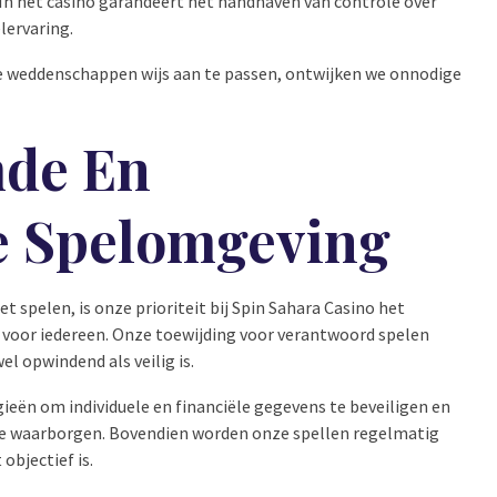
In het casino garandeert het handhaven van controle over
lervaring.
e weddenschappen wijs aan te passen, ontwijken we onnodige
mde En
e Spelomgeving
 spelen, is onze prioriteit bij Spin Sahara Casino het
g voor iedereen. Onze toewijding voor verantwoord spelen
el opwindend als veilig is.
eën om individuele en financiële gegevens te beveiligen en
 te waarborgen. Bovendien worden onze spellen regelmatig
objectief is.