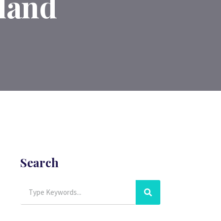
rland
Search