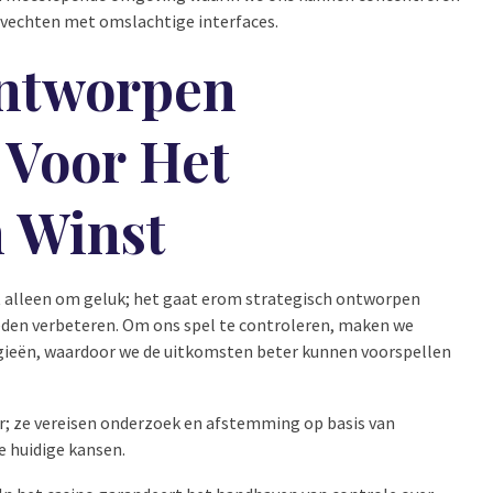
 vechten met omslachtige interfaces.
Ontworpen
 Voor Het
n Winst
et alleen om geluk; het gaat erom strategisch ontworpen
den verbeteren. Om ons spel te controleren, maken we
ieën, waardoor we de uitkomsten beter kunnen voorspellen
r; ze vereisen onderzoek en afstemming op basis van
e huidige kansen.