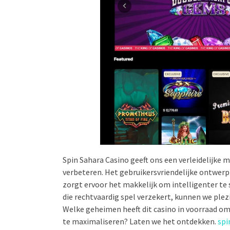
Spin Sahara Casino geeft ons een verleidelijke
verbeteren. Het gebruikersvriendelijke ontwer
zorgt ervoor het makkelijk om intelligenter te
die rechtvaardig spel verzekert, kunnen we ple
Welke geheimen heeft dit casino in voorraad om
te maximaliseren? Laten we het ontdekken.
spi