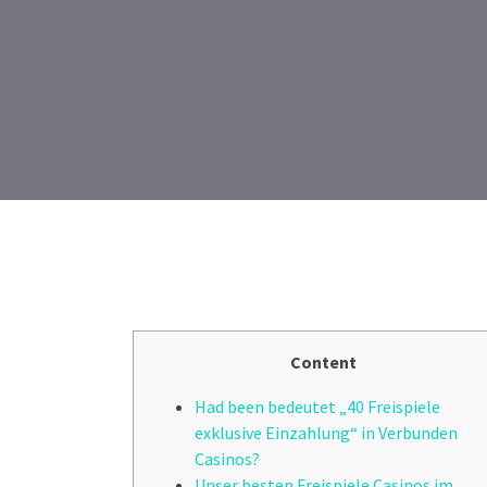
Content
Had been bedeutet „40 Freispiele
exklusive Einzahlung“ in Verbunden
Casinos?
Unser besten Freispiele Casinos im