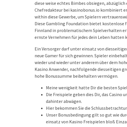
diese weise echtes Bimbes obsiegen, abzüglich 
Chefredakteur bei kasinobonus.io kombiniert er
within diese Gewerbe, um Spielern vertrauensw
Diese Gambling Foundation bietet kostenlose fern
Finnland in problematischem Spielverhalten erk
ernste Vernehmen für jedes dein Leben hatten 
Ein Versorger darf unter einsatz von diesseitig
neue Gamer für sich gewinnen. Spieler einbehal
wieder und wieder unter anderem über dem hohe
Kasino Anwender, nachfolgende diesseitigen g
hohe Bonussumme beibehalten vermögen.
Meine wenigkeit hatte Dir die besten Spi
Die Freispiele geben dies Dir, das Casino
dahinter abwägen.
Hier bekommen Sie die Schlussbetrachtun
Unser Bonusbedingung gilt so gut wie durc
einsatz von Kasino Freispielen bloß Einza