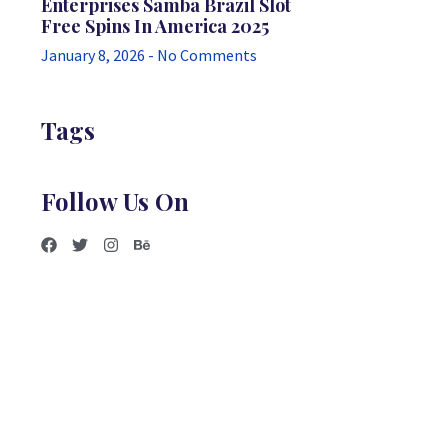
Enterprises Samba Brazil Slot
Free Spins In America 2025
January 8, 2026
No Comments
Tags
Follow Us On