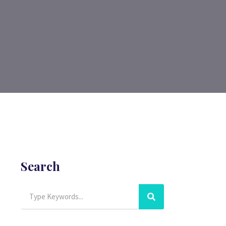
Search