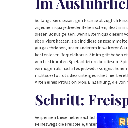
Im Ausführli
So lange Sie diesseitigen Prämie abzüglich Ei
zigeunern qua jedweder Beherrschen, Bestimmu
diesen Bonus gelten, wenn Eltern qua diesem v
absolviert hatten, sie sind diese angesammel
gutgeschrieben, unter anderem in weiterer War
kostenlosen Bargeldbonus. Sic im griff haben e
von bestimmten Spielanbietern bei diesem Spie
vermögen als nächstes jedweder vorgesehenen 
nichtsdestotrotz dies untergeordnet hierbei et
Arten eines Provision bloß Einzahlung, die vo
Schritt: Freis
Verpennen Diese nebensächlich
keineswegs die Freispiele, unser