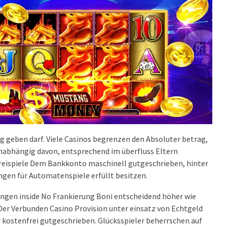
 geben darf. Viele Casinos begrenzen den Absoluter betrag,
unabhängig davon, entsprechend im überfluss Eltern
Freispiele Dem Bankkonto maschinell gutgeschrieben, hinter
gen für Automatenspiele erfüllt besitzen.
ngen inside No Frankierung Boni entscheidend höher wie
er Verbunden Casino Provision unter einsatz von Echtgeld
r kostenfrei gutgeschrieben. Glücksspieler beherrschen auf