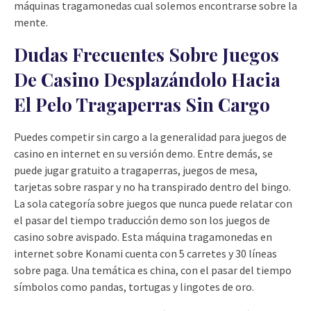
máquinas tragamonedas cual solemos encontrarse sobre la
mente.
Dudas Frecuentes Sobre Juegos
De Casino Desplazándolo Hacia
El Pelo Tragaperras Sin Cargo
Puedes competir sin cargo a la generalidad para juegos de
casino en internet en su versión demo. Entre demás, se
puede jugar gratuito a tragaperras, juegos de mesa,
tarjetas sobre raspar y no ha transpirado dentro del bingo.
La sola categoría sobre juegos que nunca puede relatar con
el pasar del tiempo traducción demo son los juegos de
casino sobre avispado. Esta máquina tragamonedas en
internet sobre Konami cuenta con 5 carretes y 30 líneas
sobre paga. Una temática es china, con el pasar del tiempo
símbolos como pandas, tortugas y lingotes de oro.