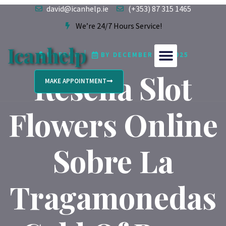
david@icanhelp.ie
(+353) 87 315 1465
We’re 24/7 Hours Service!
Icanhelp
BY
FRAN
BY
DECEMBER 30, 2025
Reseña Slot
MAKE APPOINTMENT
Flowers Online
Sobre La
Tragamonedas