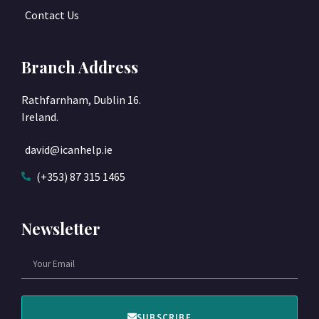
Contact Us
Branch Address
Rathfarnham, Dublin 16.
Ireland.
david@icanhelp.ie
(+353) 87 315 1465
Newsletter
SUBSCRIBE