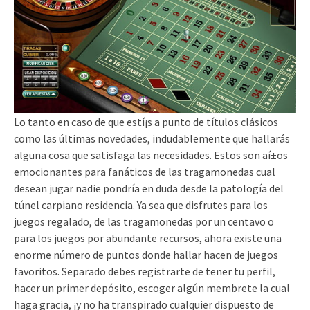
Lo tanto en caso de que estí¡s a punto de títulos clásicos
como las últimas novedades, indudablemente que hallarás
alguna cosa que satisfaga las necesidades. Estos son aí±os
emocionantes para fanáticos de las tragamonedas cual
desean jugar nadie pondrí­a en duda desde la patologí­a del
túnel carpiano residencia. Ya sea que disfrutes para los
juegos regalado, de las tragamonedas por un centavo o
para los juegos por abundante recursos, ahora existe una
enorme número de puntos donde hallar hacen de juegos
favoritos. Separado debes registrarte de tener tu perfil,
hacer un primer depósito, escoger algún membrete la cual
haga gracia, ¡y no ha transpirado cualquier dispuesto de