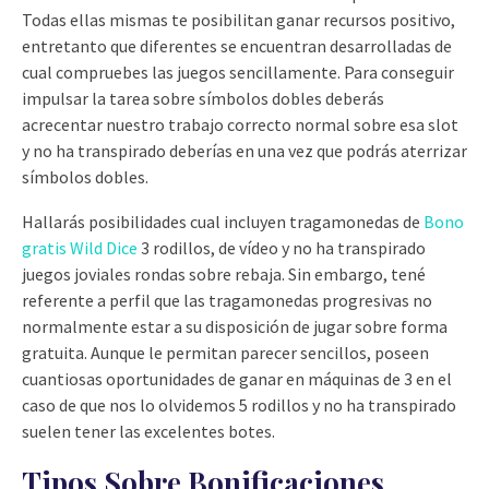
Todas ellas mismas te posibilitan ganar recursos positivo,
entretanto que diferentes se encuentran desarrolladas de
cual compruebes las juegos sencillamente. Para conseguir
impulsar la tarea sobre símbolos dobles deberás
acrecentar nuestro trabajo correcto normal sobre esa slot
y no ha transpirado deberías en una vez que podrás aterrizar
símbolos dobles.
Hallarás posibilidades cual incluyen tragamonedas de
Bono
gratis Wild Dice
3 rodillos, de vídeo y no ha transpirado
juegos joviales rondas sobre rebaja. Sin embargo, tené
referente a perfil que las tragamonedas progresivas no
normalmente estar a su disposición de jugar sobre forma
gratuita. Aunque le permitan parecer sencillos, poseen
cuantiosas oportunidades de ganar en máquinas de 3 en el
caso de que nos lo olvidemos 5 rodillos y no ha transpirado
suelen tener las excelentes botes.
Tipos Sobre Bonificaciones