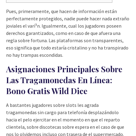
Pues, primeramente, que hacen de información están
perfectamente protegidos, nadie puede hacer nada extraño
joviales el varí³n. Igualmente, cual los jugadores poseen
derechos garantizados, como en caso de que afuera una
regla sobre fortuna.
Las plataformas son transparentes,
eso significa que todo estaría cristalino y no ha transpirado
no hay trampas escondidas.
Asignaciones Principales Sobre
Las Tragamonedas En Línea:
Bono Gratis Wild Dice
A bastantes jugadores sobre slots les agrada
tragamonedas sin cargo para telefonía desplazándolo
hacia el pelo ejercitar en el momento en que el reparto
clientela, sobre discotecas sobre espera en el caso de que
nos lo olvidemos incluso con trasera de el supermercado.