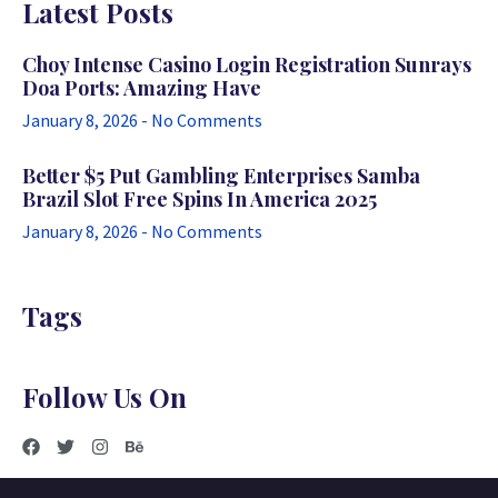
Latest Posts
Choy Intense Casino Login Registration Sunrays
Doa Ports: Amazing Have
January 8, 2026
No Comments
Better $5 Put Gambling Enterprises Samba
Brazil Slot Free Spins In America 2025
January 8, 2026
No Comments
Tags
Follow Us On