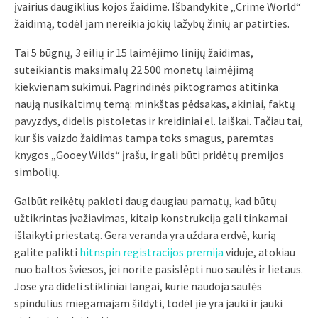
įvairius daugiklius kojos žaidime. Išbandykite „Crime World“
žaidimą, todėl jam nereikia jokių lažybų žinių ar patirties.
Tai 5 būgnų, 3 eilių ir 15 laimėjimo linijų žaidimas,
suteikiantis maksimalų 22 500 monetų laimėjimą
kiekvienam sukimui. Pagrindinės piktogramos atitinka
naują nusikaltimų temą: minkštas pėdsakas, akiniai, faktų
pavyzdys, didelis pistoletas ir kreidiniai el. laiškai. Tačiau tai,
kur šis vaizdo žaidimas tampa toks smagus, paremtas
knygos „Gooey Wilds“ įrašu, ir gali būti pridėtų premijos
simbolių.
Galbūt reikėtų pakloti daug daugiau pamatų, kad būtų
užtikrintas įvažiavimas, kitaip konstrukcija gali tinkamai
išlaikyti priestatą. Gera veranda yra uždara erdvė, kurią
galite palikti
hitnspin registracijos premija
viduje, atokiau
nuo baltos šviesos, jei norite pasislėpti nuo saulės ir lietaus.
Jose yra dideli stikliniai langai, kurie naudoja saulės
spindulius miegamajam šildyti, todėl jie yra jauki ir jauki