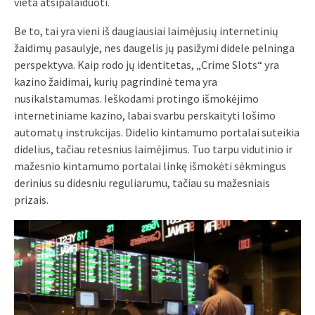
vieta atsipalaiduoti.
Be to, tai yra vieni iš daugiausiai laimėjusių internetinių
žaidimų pasaulyje, nes daugelis jų pasižymi didele pelninga
perspektyva. Kaip rodo jų identitetas, „Crime Slots“ yra
kazino žaidimai, kurių pagrindinė tema yra
nusikalstamumas. Ieškodami protingo išmokėjimo
internetiniame kazino, labai svarbu perskaityti lošimo
automatų instrukcijas. Didelio kintamumo portalai suteikia
didelius, tačiau retesnius laimėjimus. Tuo tarpu vidutinio ir
mažesnio kintamumo portalai linkę išmokėti sėkmingus
derinius su didesniu reguliarumu, tačiau su mažesniais
prizais.