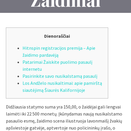
Dienoraščiai
Hitnspin registracijos premija – Apie
žaidimo pardavėją
Patarimai Žaiskite puolimo pasaulį
internetu
Pasirinkite savo nusikalstamą pasaulį
Los Andželo nusikaltimai: apie pamirštą
siautėjimą Šiaurės Kalifornijoje
Didžiausia statymo suma yra 150,00, o žaidėjai gali lengvai
laimėti iki 22 500 monetų. Įkūnydamas naują nusikalstamo
pasaulio esmę, žaidimo scena iliustruoja lavonmaišį žvakių
apšviestoje gatvėje, aptvertoje nuo policininkų įrašo, o