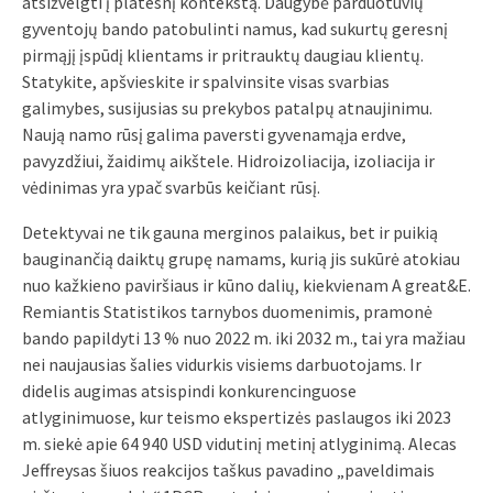
atsižvelgti į platesnį kontekstą. Daugybė parduotuvių
gyventojų bando patobulinti namus, kad sukurtų geresnį
pirmąjį įspūdį klientams ir pritrauktų daugiau klientų.
Statykite, apšvieskite ir spalvinsite visas svarbias
galimybes, susijusias su prekybos patalpų atnaujinimu.
Naują namo rūsį galima paversti gyvenamąja erdve,
pavyzdžiui, žaidimų aikštele. Hidroizoliacija, izoliacija ir
vėdinimas yra ypač svarbūs keičiant rūsį.
Detektyvai ne tik gauna merginos palaikus, bet ir puikią
bauginančią daiktų grupę namams, kurią jis sukūrė atokiau
nuo kažkieno paviršiaus ir kūno dalių, kiekvienam A great&E.
Remiantis Statistikos tarnybos duomenimis, pramonė
bando papildyti 13 % nuo 2022 m. iki 2032 m., tai yra mažiau
nei naujausias šalies vidurkis visiems darbuotojams. Ir
didelis augimas atsispindi konkurencinguose
atlyginimuose, kur teismo ekspertizės paslaugos iki 2023
m. siekė apie 64 940 USD vidutinį metinį atlyginimą. Alecas
Jeffreysas šiuos reakcijos taškus pavadino „paveldimais