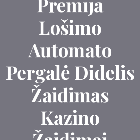
Premija
Lošimo
Automato
Pergalė Didelis
Žaidimas
Kazino
Žaidimai