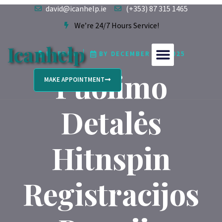
david@icanhelp.ie
(+353) 87 315 1465
We’re 24/7 Hours Service!
Icanhelp
BY
FRAN
BY
DECEMBER 29, 2025
Puolimo
MAKE APPOINTMENT
Detalės
Hitnspin
Registracijos