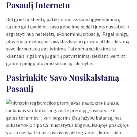
Pasaulį Internetu
Dėl griežtų klientų patikrinimo veiksmų įgyvendinimo,
kazino gali padidinti savo gebėjimą padėti jums nustatyti ir
atgrasyti nuo neteisėtų ekonominių situacijų. Pagal pinigų
plovimo prevencijos taisykles kazino privalo atlikti deramą
savo darbuotojų patikrinimą. Tai apima susitikimą su
klientais ir galimą jų gairių patvirtinimą, siekiant įvertinti
galimų pinigų plovimo situacijų tikimybę.
Pasirinkite Savo Nusikalstamą
Pasaulį
Pasinaudokite lipniais
laukiniais simboliais ir gausite premiją „susidursite ir
galėsite laimėti“, kuri pagerins jūsų lažybų balansą, nes
sukate tokio tipo CSI nustatytus būgnus. Naujoje pozicijoje
yra su nusikaltimais susijusios piktogramos, kurios siūlo