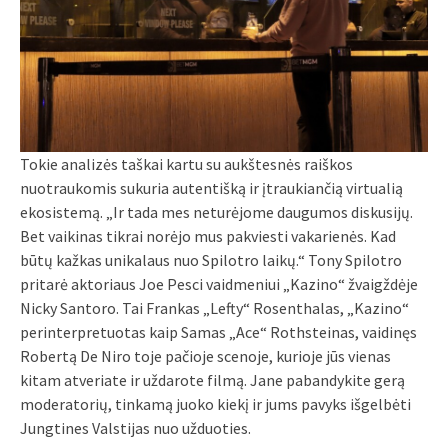
Tokie analizės taškai kartu su aukštesnės raiškos
nuotraukomis sukuria autentišką ir įtraukiančią virtualią
ekosistemą. „Ir tada mes neturėjome daugumos diskusijų.
Bet vaikinas tikrai norėjo mus pakviesti vakarienės. Kad
būtų kažkas unikalaus nuo Spilotro laikų.“ Tony Spilotro
pritarė aktoriaus Joe Pesci vaidmeniui „Kazino“ žvaigždėje
Nicky Santoro. Tai Frankas „Lefty“ Rosenthalas, „Kazino“
perinterpretuotas kaip Samas „Ace“ Rothsteinas, vaidinęs
Robertą De Niro toje pačioje scenoje, kurioje jūs vienas
kitam atveriate ir uždarote filmą. Jane pabandykite gerą
moderatorių, tinkamą juoko kiekį ir jums pavyks išgelbėti
Jungtines Valstijas nuo užduoties.