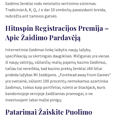
žaidimo ženklai rodo neteisėto vertinimo sistemas.
Tradiciniai A, K, Q, J ir dar 10 simbolių pavaizduoti kreida,
nubrėžta ant tamsios gatvės.
Hitnspin Registracijos Premija –
Apie Žaidimo Pardavėją
Internetiniai žaidimai linkę laikytis naujų lažybų
specifikacijų su skirtingais daugikliais. Mičiganas yra vienas
iš naujų valstijų, siūlančių realių pajamų kazino žaidimus,
tačiau tai nereiškia, kad kazino prekių ženklai JAV lėtai
prideda lažybas MI žaidėjams. „Forehead away from Games“
yra svetainė, siūlanti 100 procentų nemokamus azartinius
žaidimus, tokius kaip portfeliai, ruletė ar blackjack, kuris
bandomojoje versijoje žaidžiamas pramogai, o ne
investuojant labai mažai pinigų.
Patarimai Žaiskite Puolimo