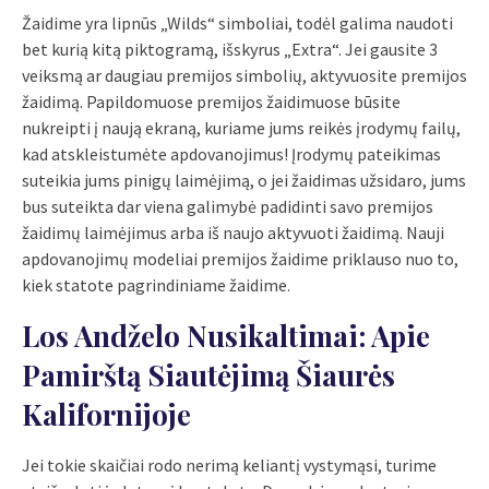
Žaidime yra lipnūs „Wilds“ simboliai, todėl galima naudoti
bet kurią kitą piktogramą, išskyrus „Extra“. Jei gausite 3
veiksmą ar daugiau premijos simbolių, aktyvuosite premijos
žaidimą. Papildomuose premijos žaidimuose būsite
nukreipti į naują ekraną, kuriame jums reikės įrodymų failų,
kad atskleistumėte apdovanojimus! Įrodymų pateikimas
suteikia jums pinigų laimėjimą, o jei žaidimas užsidaro, jums
bus suteikta dar viena galimybė padidinti savo premijos
žaidimų laimėjimus arba iš naujo aktyvuoti žaidimą. Nauji
apdovanojimų modeliai premijos žaidime priklauso nuo to,
kiek statote pagrindiniame žaidime.
Los Andželo Nusikaltimai: Apie
Pamirštą Siautėjimą Šiaurės
Kalifornijoje
Jei tokie skaičiai rodo nerimą keliantį vystymąsi, turime