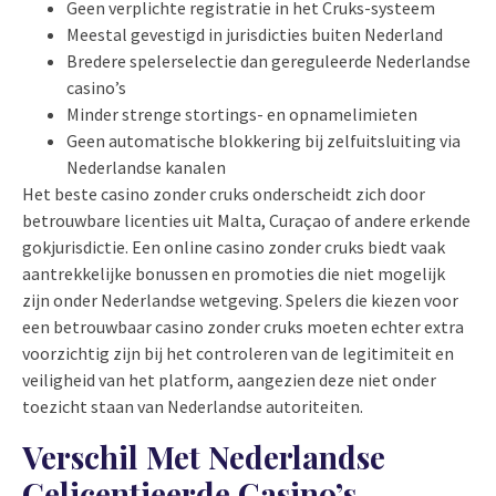
Geen verplichte registratie in het Cruks-systeem
Meestal gevestigd in jurisdicties buiten Nederland
Bredere spelerselectie dan gereguleerde Nederlandse
casino’s
Minder strenge stortings- en opnamelimieten
Geen automatische blokkering bij zelfuitsluiting via
Nederlandse kanalen
Het beste casino zonder cruks onderscheidt zich door
betrouwbare licenties uit Malta, Curaçao of andere erkende
gokjurisdictie. Een online casino zonder cruks biedt vaak
aantrekkelijke bonussen en promoties die niet mogelijk
zijn onder Nederlandse wetgeving. Spelers die kiezen voor
een betrouwbaar casino zonder cruks moeten echter extra
voorzichtig zijn bij het controleren van de legitimiteit en
veiligheid van het platform, aangezien deze niet onder
toezicht staan van Nederlandse autoriteiten.
Verschil Met Nederlandse
Gelicentieerde Casino’s