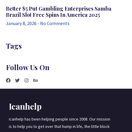
Better $5 Put Gambling Enterprises Samba
Brazil Slot Free Spins In America 2025
January 8, 2026
No Comments
Tags
Follow Us On
Icanhelp
icanhelp has been helping people since 2008. Our mission
is to help you to get over that hump in life, the little block