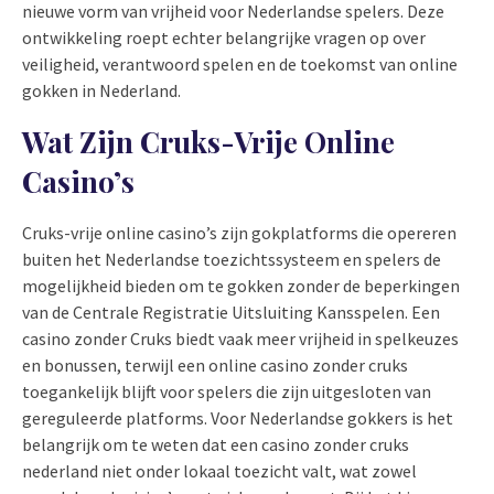
nieuwe vorm van vrijheid voor Nederlandse spelers. Deze
ontwikkeling roept echter belangrijke vragen op over
veiligheid, verantwoord spelen en de toekomst van online
gokken in Nederland.
Wat Zijn Cruks-Vrije Online
Casino’s
Cruks-vrije online casino’s zijn gokplatforms die opereren
buiten het Nederlandse toezichtssysteem en spelers de
mogelijkheid bieden om te gokken zonder de beperkingen
van de Centrale Registratie Uitsluiting Kansspelen. Een
casino zonder Cruks biedt vaak meer vrijheid in spelkeuzes
en bonussen, terwijl een online casino zonder cruks
toegankelijk blijft voor spelers die zijn uitgesloten van
gereguleerde platforms. Voor Nederlandse gokkers is het
belangrijk om te weten dat een casino zonder cruks
nederland niet onder lokaal toezicht valt, wat zowel