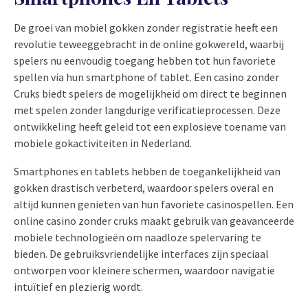
De groei van mobiel gokken zonder registratie heeft een
revolutie teweeggebracht in de online gokwereld, waarbij
spelers nu eenvoudig toegang hebben tot hun favoriete
spellen via hun smartphone of tablet. Een casino zonder
Cruks biedt spelers de mogelijkheid om direct te beginnen
met spelen zonder langdurige verificatieprocessen. Deze
ontwikkeling heeft geleid tot een explosieve toename van
mobiele gokactiviteiten in Nederland.
Smartphones en tablets hebben de toegankelijkheid van
gokken drastisch verbeterd, waardoor spelers overal en
altijd kunnen genieten van hun favoriete casinospellen. Een
online casino zonder cruks maakt gebruik van geavanceerde
mobiele technologieën om naadloze spelervaring te
bieden. De gebruiksvriendelijke interfaces zijn speciaal
ontworpen voor kleinere schermen, waardoor navigatie
intuïtief en plezierig wordt.