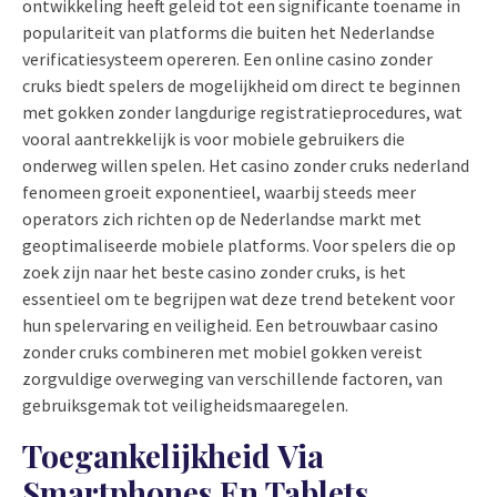
ontwikkeling heeft geleid tot een significante toename in
populariteit van platforms die buiten het Nederlandse
verificatiesysteem opereren. Een online casino zonder
cruks biedt spelers de mogelijkheid om direct te beginnen
met gokken zonder langdurige registratieprocedures, wat
vooral aantrekkelijk is voor mobiele gebruikers die
onderweg willen spelen. Het casino zonder cruks nederland
fenomeen groeit exponentieel, waarbij steeds meer
operators zich richten op de Nederlandse markt met
geoptimaliseerde mobiele platforms. Voor spelers die op
zoek zijn naar het beste casino zonder cruks, is het
essentieel om te begrijpen wat deze trend betekent voor
hun spelervaring en veiligheid. Een betrouwbaar casino
zonder cruks combineren met mobiel gokken vereist
zorgvuldige overweging van verschillende factoren, van
gebruiksgemak tot veiligheidsmaaregelen.
Toegankelijkheid Via
Smartphones En Tablets