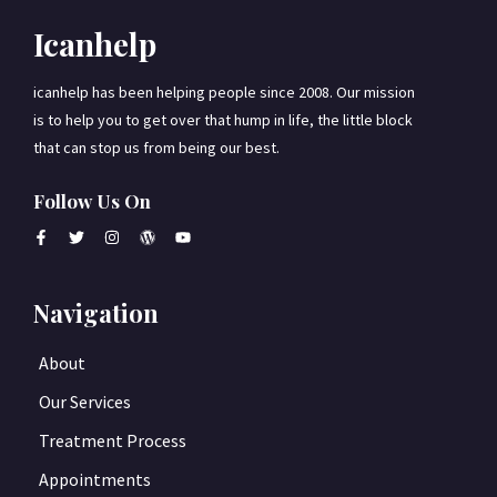
Icanhelp
icanhelp has been helping people since 2008. Our mission
is to help you to get over that hump in life, the little block
that can stop us from being our best.
Follow Us On
Navigation
About
Our Services
Treatment Process
Appointments