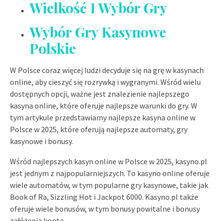
Wielkość I Wybór Gry
Wybór Gry Kasynowe
Polskie
W Polsce coraz więcej ludzi decyduje się na grę w kasynach
online, aby cieszyć się rozrywką i wygranymi. Wśród wielu
dostępnych opcji, ważne jest znalezienie najlepszego
kasyna online, które oferuje najlepsze warunki do gry. W
tym artykule przedstawiamy najlepsze kasyna online w
Polsce w 2025, które oferują najlepsze automaty, gry
kasynowe i bonusy.
Wśród najlepszych kasyn online w Polsce w 2025, kasyno.pl
jest jednym z najpopularniejszych. To kasyno online oferuje
wiele automatów, w tym popularne gry kasynowe, takie jak
Book of Ra, Sizzling Hot i Jackpot 6000. Kasyno.pl także
oferuje wiele bonusów, w tym bonusy powitalne i bonusy
załóżenia konta.