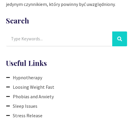
jedynym czynnikiem, który powinny być uwzględniony.
Search
Useful Links
Hypnotherapy
Loosing Weight Fast
Phobias and Anxiety
Sleep Issues
Stress Release