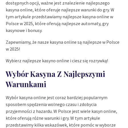
dostępnych opcji, ważne jest znalezienie najlepszego
kasyna online, które oferuje najlepsze warunki do gry. W
tym artykule przedstawiamy najlepsze kasyna online w
Polsce w 2025, które oferują najlepsze automaty, gry
kasynowe i bonusy.
Zapewniamy, że nasze kasyna online są najlepsze w Polsce
w 2025!
Wybierz najlepsze kasyno online i ciesz się rozrywką!
Wybór Kasyna Z Najlepszymi
Warunkami
Wybór kasyna online jest coraz bardziej popularnym
sposobem spędzenia wolnego czasu i zdobycia
przyjemności z hazardu. W Polsce jest wiele kasyn online,
które oferują różne warunki i gry. W tym artykule
przedstawimy kilka wskazówek, które pomóc w wyborze