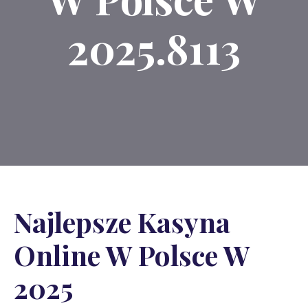
2025.8113
Najlepsze Kasyna
Online W Polsce W
2025