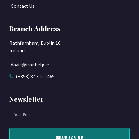
Contact Us
Branch Address
Rathfarnham, Dublin 16.
Ireland.
david@icanhelp.ie
(+353) 87 315 1465
Newsletter
SUBSCRIBE