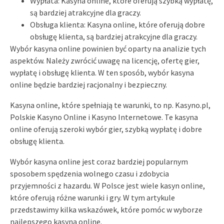
Wypłata: Kasyna online, które oferują szybką wypłatę,
są bardziej atrakcyjne dla graczy.
Obsługa klienta: Kasyna online, które oferują dobre
obsługę klienta, są bardziej atrakcyjne dla graczy.
Wybór kasyna online powinien być oparty na analizie tych
aspektów. Należy zwrócić uwagę na licencję, ofertę gier,
wypłatę i obsługę klienta. W ten sposób, wybór kasyna
online będzie bardziej racjonalny i bezpieczny.
Kasyna online, które spełniają te warunki, to np. Kasyno.pl,
Polskie Kasyno Online i Kasyno Internetowe. Te kasyna
online oferują szeroki wybór gier, szybką wypłatę i dobre
obsługę klienta.
Wybór kasyna online jest coraz bardziej popularnym
sposobem spędzenia wolnego czasu i zdobycia
przyjemności z hazardu. W Polsce jest wiele kasyn online,
które oferują różne warunki i gry. W tym artykule
przedstawimy kilka wskazówek, które pomóc w wyborze
najlepszego kasyna online.