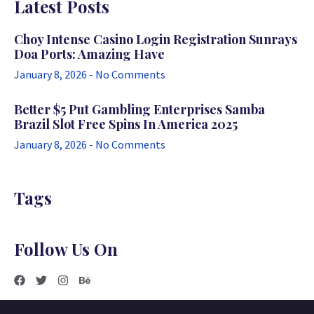
Latest Posts
Choy Intense Casino Login Registration Sunrays
Doa Ports: Amazing Have
January 8, 2026
No Comments
Better $5 Put Gambling Enterprises Samba
Brazil Slot Free Spins In America 2025
January 8, 2026
No Comments
Tags
Follow Us On