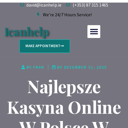
david@icanhelp.ie
(+353) 87 315 1465
We’re 24/7 Hours Service!
Icanhelp
MAKE APPOINTMENT
BY
FRAN
BY
DECEMBER 31, 2025
Najlepsze
Kasyna Online
W Polsce W