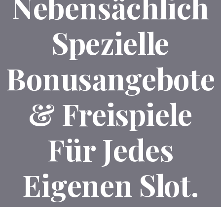
Nebensächlich
Spezielle
Bonusangebote
& Freispiele
Für Jedes
Eigenen Slot.