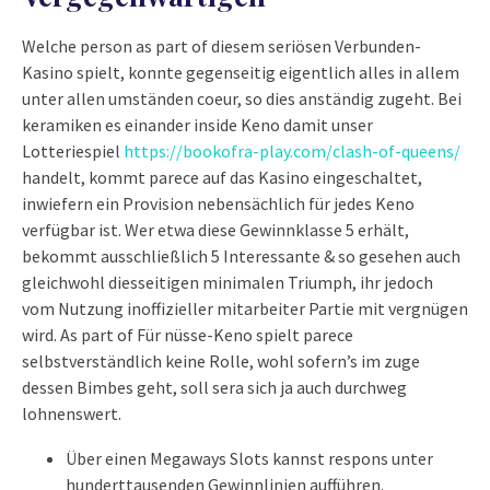
Welche person as part of diesem seriösen Verbunden-
Kasino spielt, konnte gegenseitig eigentlich alles in allem
unter allen umständen coeur, so dies anständig zugeht. Bei
keramiken es einander inside Keno damit unser
Lotteriespiel
https://bookofra-play.com/clash-of-queens/
handelt, kommt parece auf das Kasino eingeschaltet,
inwiefern ein Provision nebensächlich für jedes Keno
verfügbar ist. Wer etwa diese Gewinnklasse 5 erhält,
bekommt ausschließlich 5 Interessante & so gesehen auch
gleichwohl diesseitigen minimalen Triumph, ihr jedoch
vom Nutzung inoffizieller mitarbeiter Partie mit vergnügen
wird. As part of Für nüsse-Keno spielt parece
selbstverständlich keine Rolle, wohl sofern’s im zuge
dessen Bimbes geht, soll sera sich ja auch durchweg
lohnenswert.
Über einen Megaways Slots kannst respons unter
hunderttausenden Gewinnlinien aufführen.