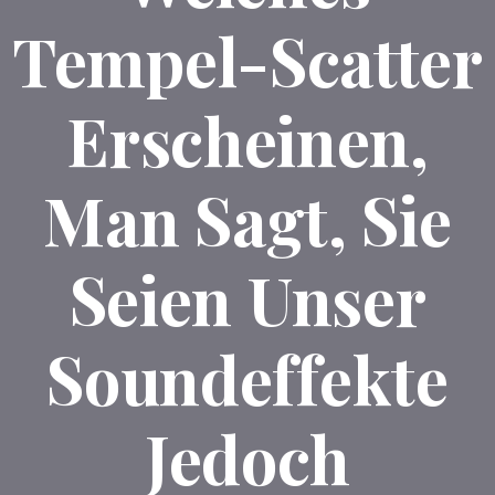
Tempel-Scatter
Erscheinen,
Man Sagt, Sie
Seien Unser
Soundeffekte
Jedoch