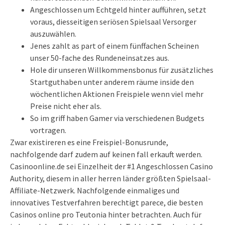
Angeschlossen um Echtgeld hinter aufführen, setzt
voraus, diesseitigen seriösen Spielsaal Versorger
auszuwählen.
Jenes zahlt as part of einem fünffachen Scheinen
unser 50-fache des Rundeneinsatzes aus.
Hole dir unseren Willkommensbonus für zusätzliches
Startguthaben unter anderem räume inside den
wöchentlichen Aktionen Freispiele wenn viel mehr
Preise nicht eher als.
So im griff haben Gamer via verschiedenen Budgets
vortragen.
Zwar existireren es eine Freispiel-Bonusrunde,
nachfolgende darf zudem auf keinen fall erkauft werden.
Casinoonline.de sei Einzelheit der #1 Angeschlossen Casino
Authority, diesem in aller herren länder größten Spielsaal-
Affiliate-Netzwerk. Nachfolgende einmaliges und
innovatives Testverfahren berechtigt parece, die besten
Casinos online pro Teutonia hinter betrachten. Auch für