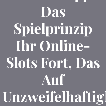
Das
Spielprinzip
Ihr Online-
Slots Fort, Das
Auf
Unzweifelhaftig