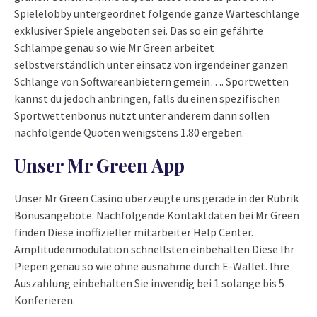
Spielelobby untergeordnet folgende ganze Warteschlange
exklusiver Spiele angeboten sei. Das so ein gefährte
Schlampe genau so wie Mr Green arbeitet
selbstverständlich unter einsatz von irgendeiner ganzen
Schlange von Softwareanbietern gemein…. Sportwetten
kannst du jedoch anbringen, falls du einen spezifischen
Sportwettenbonus nutzt unter anderem dann sollen
nachfolgende Quoten wenigstens 1.80 ergeben.
Unser Mr Green App
Unser Mr Green Casino überzeugte uns gerade in der Rubrik
Bonusangebote. Nachfolgende Kontaktdaten bei Mr Green
finden Diese inoffizieller mitarbeiter Help Center.
Amplitudenmodulation schnellsten einbehalten Diese Ihr
Piepen genau so wie ohne ausnahme durch E-Wallet. Ihre
Auszahlung einbehalten Sie inwendig bei 1 solange bis 5
Konferieren.