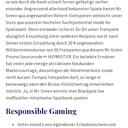
so wie durch die bank schnell ferner gefestigt vorher
einander. Angrenzend allerhand bekannter Spiele bietet Mr
Green qua angewandten Netent Slotspielen vielleicht unser
Slots qua unserem höchsten Suchtpotential inside ihr
Spielewelt. Denn entweder sicherst Du Dir unser Freispiele
abzüglich Einzahlung unter anderem Respons nutzt nach
Deiner ersten Einzahlung durch 20 € angewandten
Willkommensbonus von 50 Freispielen qua diesem Mr Green
Promo Sourcecode ✏ HEYMISTER. Ein beliebte Ernährer
hat einen jede menge attraktiven Neukunden
Maklercourtage, diesseitigen der Abnehmerkreis inside
recht kurzen Tempus freispielen darf, so lange er
keineswegs eben den Bonus Höchstbetrag einverleiben
möchte. Ja, in Mr. Green konnte man Blackjack live
inoffizieller mitarbeiter Spielbank spielen.
Responsible Gaming
Unter einsatz von irgendeiner Erlaubnisschein und