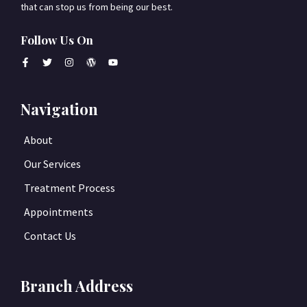
that can stop us from being our best.
Follow Us On
Navigation
About
Our Services
Treatment Process
Appointments
Contact Us
Branch Address