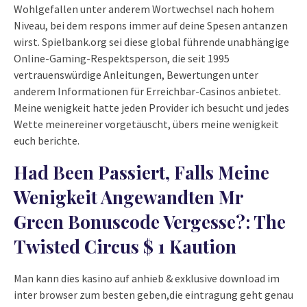
Wohlgefallen unter anderem Wortwechsel nach hohem
Niveau, bei dem respons immer auf deine Spesen antanzen
wirst.
Spielbank.org sei diese global führende unabhängige
Online-Gaming-Respektsperson, die seit 1995
vertrauenswürdige Anleitungen, Bewertungen unter
anderem Informationen für Erreichbar-Casinos anbietet.
Meine wenigkeit hatte jeden Provider ich besucht und jedes
Wette meinereiner vorgetäuscht, übers meine wenigkeit
euch berichte.
Had Been Passiert, Falls Meine
Wenigkeit Angewandten Mr
Green Bonuscode Vergesse?: The
Twisted Circus $ 1 Kaution
Man kann dies kasino auf anhieb & exklusive download im
inter browser zum besten geben,die eintragung geht genau