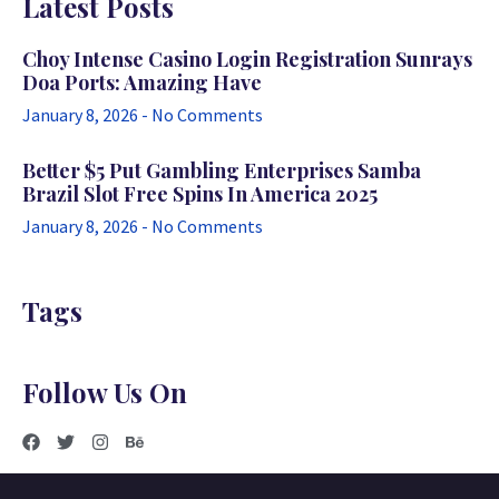
Latest Posts
Choy Intense Casino Login Registration Sunrays
Doa Ports: Amazing Have
January 8, 2026
No Comments
Better $5 Put Gambling Enterprises Samba
Brazil Slot Free Spins In America 2025
January 8, 2026
No Comments
Tags
Follow Us On