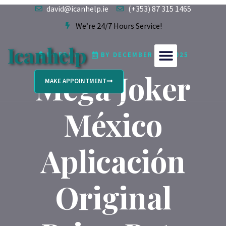
david@icanhelp.ie
(+353) 87 315 1465
We’re 24/7 Hours Service!
Icanhelp
BY
FRAN
BY
DECEMBER 29, 2025
Mega Joker
MAKE APPOINTMENT
México
Aplicación
Original