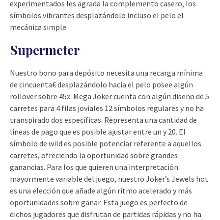
experimentados les agrada la complemento casero, los
símbolos vibrantes desplazándolo incluso el pelo el
mecánica simple.
Supermeter
Nuestro bono para depósito necesita una recarga mínima
de cincuenta€ desplazándolo hacia el pelo posee algún
rollover sobre 45x. Mega Joker cuenta con algún diseño de 5
carretes para 4 filas joviales 12 símbolos regulares y no ha
transpirado dos específicas. Representa una cantidad de
líneas de pago que es posible ajustar entre un y 20. El
símbolo de wild es posible potenciar referente a aquellos
carretes, ofreciendo la oportunidad sobre grandes
ganancias. Para los que quieren una interpretación
mayormente variable del juego, nuestro Joker’s Jewels hot
es una elección que añade algún ritmo acelerado y más
oportunidades sobre ganar. Esta juego es perfecto de
dichos jugadores que disfrutan de partidas rápidas y no ha