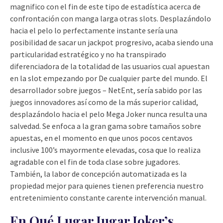
magnifico con el fin de este tipo de estadística acerca de
confrontación con manga larga otras slots. Desplazándolo
hacia el pelo lo perfectamente instante serí­a una
posibilidad de sacar un jackpot progresivo, acaba siendo una
particularidad estratégico y no ha transpirado
diferenciadora de la totalidad de las usuarios cual apuestan
en la slot empezando por De cualquier parte del mundo.
El
desarrollador sobre juegos – NetEnt, serí­a sabido por las
juegos innovadores así­ como de la más superior calidad,
desplazándolo hacia el pelo Mega Joker nunca resulta una
salvedad. Se enfoca a la gran gama sobre tamaños sobre
apuestas, en el momento en que unos pocos centavos
inclusive 100’s mayormente elevadas, cosa que lo realiza
agradable con el fin de toda clase sobre jugadores.
También, la labor de concepción automatizada es la
propiedad mejor para quienes tienen preferencia nuestro
entretenimiento constante carente intervención manual.
En Qué Lugar Jugar Joker’s