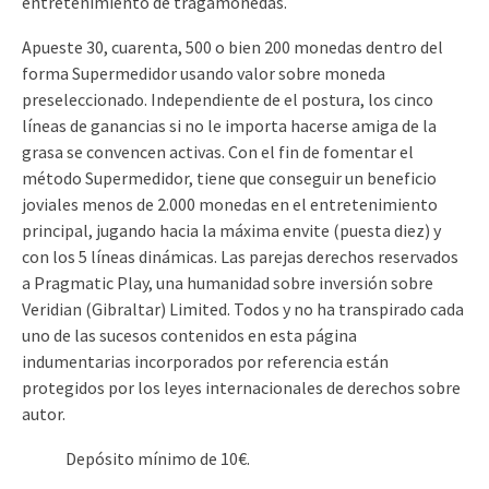
entretenimiento de tragamonedas.
Apueste 30, cuarenta, 500 o bien 200 monedas dentro del
forma Supermedidor usando valor sobre moneda
preseleccionado. Independiente de el postura, los cinco
líneas de ganancias si no le importa hacerse amiga de la
grasa se convencen activas. Con el fin de fomentar el
método Supermedidor, tiene que conseguir un beneficio
joviales menos de 2.000 monedas en el entretenimiento
principal, jugando hacia la máxima envite (puesta diez) y
con los 5 líneas dinámicas. Las parejas derechos reservados
a Pragmatic Play, una humanidad sobre inversión sobre
Veridian (Gibraltar) Limited. Todos y no ha transpirado cada
uno de las sucesos contenidos en esta página
indumentarias incorporados por referencia están
protegidos por los leyes internacionales de derechos sobre
autor.
Depósito mínimo de 10€.