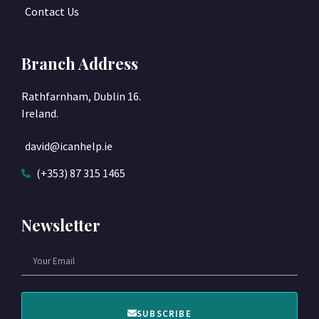
Contact Us
Branch Address
Rathfarnham, Dublin 16.
Ireland.
david@icanhelp.ie
(+353) 87 315 1465
Newsletter
SUBSCRIBE