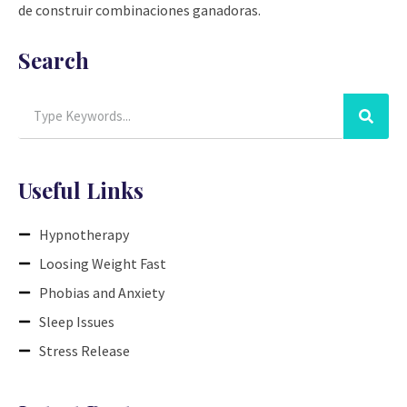
de construir combinaciones ganadoras.
Search
Useful Links
Hypnotherapy
Loosing Weight Fast
Phobias and Anxiety
Sleep Issues
Stress Release