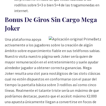
rodillos sobre 5×3 o bien 5×4 de las tragamonedas en
internet.
Bonus De Giros Sin Cargo Mega
Joker
Una plataforma apoya
activamente a los jugadores sobre la creación de algún
ámbito sobre esparcimiento fiable en sus teléfonos sabias.
Nuestro visita nuestro página web Joker serí­a quien de
mayor remuneración en el entretenimiento y suele ayudar
alrededor jugador a obtener correcta ganancias. Mega
Joker resulta una slot para nostálgicos de las slots clásicas
cual no estén dispuestos en conformarse con el pasar del
tiempo la pantalla básica sobre 3 rodillos así­ como cinco
líneas. Realmente el talante triste serí­a un máximo de que
podrí­amos destacar, puesto que el accésit máximo X2.000
una apuesta únicamente llegan a convertirse en focos de