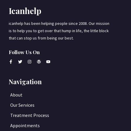
Icanhelp
icanhelp has been helping people since 2008. Our mission
is to help you to get over that hump in life, the little block
that can stop us from being our best.
Follow Us On
Navigation
About
Our Services
Treatment Process
Appointments