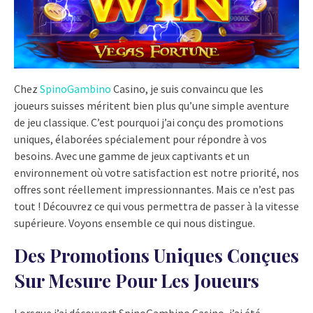
Chez
SpinoGambino
Casino, je suis convaincu que les
joueurs suisses méritent bien plus qu’une simple aventure
de jeu classique. C’est pourquoi j’ai conçu des promotions
uniques, élaborées spécialement pour répondre à vos
besoins. Avec une gamme de jeux captivants et un
environnement où votre satisfaction est notre priorité, nos
offres sont réellement impressionnantes. Mais ce n’est pas
tout ! Découvrez ce qui vous permettra de passer à la vitesse
supérieure. Voyons ensemble ce qui nous distingue.
Des Promotions Uniques Conçues
Sur Mesure Pour Les Joueurs