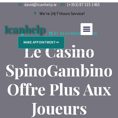
david@icanhelp.ie
(+353) 87 315 1465
We’re 24/7 Hours Service!
Icanhelp
BY
FRAN
BY
DECEMBER 5, 2025
MAKE APPOINTMENT
Le Casino
SpinoGambino
Offre Plus Aux
Joueurs