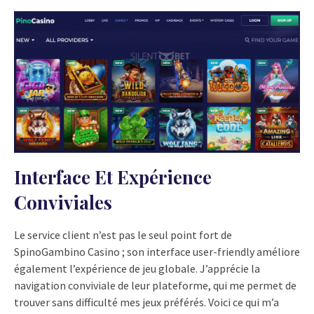
Interface Et Expérience
Conviviales
Le service client n’est pas le seul point fort de
SpinoGambino Casino ; son interface user-friendly améliore
également l’expérience de jeu globale. J’apprécie la
navigation conviviale de leur plateforme, qui me permet de
trouver sans difficulté mes jeux préférés. Voici ce qui m’a