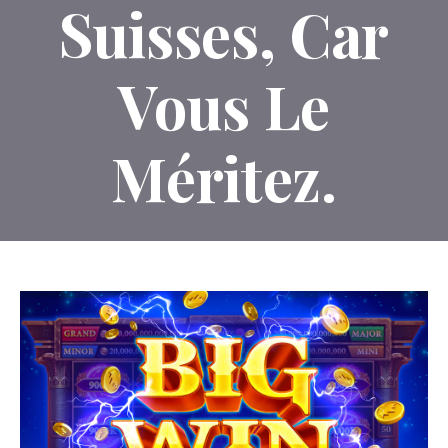
Suisses, Car
Vous Le
Méritez.