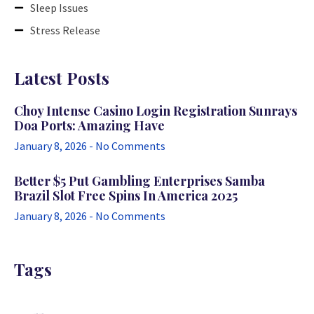
Sleep Issues
Stress Release
Latest Posts
Choy Intense Casino Login Registration Sunrays
Doa Ports: Amazing Have
January 8, 2026
No Comments
Better $5 Put Gambling Enterprises Samba
Brazil Slot Free Spins In America 2025
January 8, 2026
No Comments
Tags