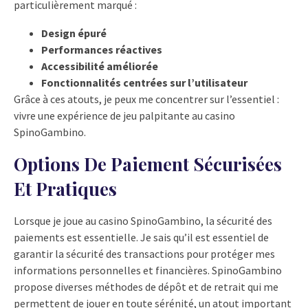
particulièrement marqué :
Design épuré
Performances réactives
Accessibilité améliorée
Fonctionnalités centrées sur l’utilisateur
Grâce à ces atouts, je peux me concentrer sur l’essentiel :
vivre une expérience de jeu palpitante au casino
SpinoGambino.
Options De Paiement Sécurisées
Et Pratiques
Lorsque je joue au casino SpinoGambino, la sécurité des
paiements est essentielle. Je sais qu’il est essentiel de
garantir la sécurité des transactions pour protéger mes
informations personnelles et financières. SpinoGambino
propose diverses méthodes de dépôt et de retrait qui me
permettent de jouer en toute sérénité, un atout important