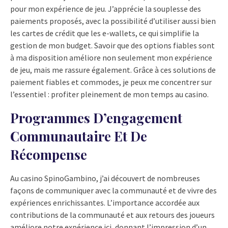
pour mon expérience de jeu. J’apprécie la souplesse des
paiements proposés, avec la possibilité d’utiliser aussi bien
les cartes de crédit que les e-wallets, ce qui simplifie la
gestion de mon budget. Savoir que des options fiables sont
à ma disposition améliore non seulement mon expérience
de jeu, mais me rassure également. Grâce à ces solutions de
paiement fiables et commodes, je peux me concentrer sur
l’essentiel : profiter pleinement de mon temps au casino.
Programmes D’engagement
Communautaire Et De
Récompense
Au casino SpinoGambino, j’ai découvert de nombreuses
façons de communiquer avec la communauté et de vivre des
expériences enrichissantes. L’importance accordée aux
contributions de la communauté et aux retours des joueurs
améliore notre expérience ici, donnant l’impression d’un