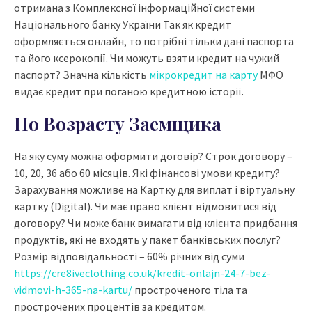
отримана з Комплексної інформаційної системи
Національного банку України Так як кредит
оформляється онлайн, то потрібні тільки дані паспорта
та його ксерокопії. Чи можуть взяти кредит на чужий
паспорт? Значна кількість
мікрокредит на карту
МФО
видає кредит при поганою кредитною історії.
По Возрасту Заемщика
На яку суму можна оформити договір? Строк договору –
10, 20, 36 або 60 місяців. Які фінансові умови кредиту?
Зарахування можливе на Картку для виплат і віртуальну
картку (Digital). Чи має право клієнт відмовитися від
договору? Чи може банк вимагати від клієнта придбання
продуктів, які не входять у пакет банківських послуг?
Розмір відповідальності – 60% річних від суми
https://cre8iveclothing.co.uk/kredit-onlajn-24-7-bez-
vidmovi-h-365-na-kartu/
простроченого тіла та
прострочених процентів за кредитом.