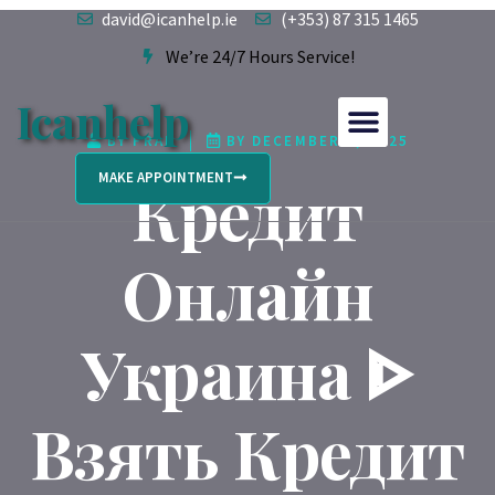
david@icanhelp.ie
(+353) 87 315 1465
We’re 24/7 Hours Service!
Icanhelp
BY
FRAN
BY
DECEMBER 3, 2025
MAKE APPOINTMENT
Кредит
Онлайн
Украина ᐈ
Взять Кредит