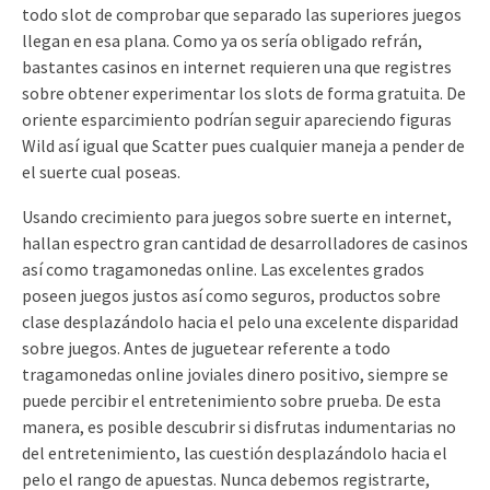
todo slot de comprobar que separado las superiores juegos
llegan en esa plana. Como ya os serí­a obligado refrán,
bastantes casinos en internet requieren una que registres
sobre obtener experimentar los slots de forma gratuita. De
oriente esparcimiento podrían seguir apareciendo figuras
Wild así­ igual que Scatter pues cualquier maneja a pender de
el suerte cual poseas.
Usando crecimiento para juegos sobre suerte en internet,
hallan espectro gran cantidad de desarrolladores de casinos
así­ como tragamonedas online. Las excelentes grados
poseen juegos justos así­ como seguros, productos sobre
clase desplazándolo hacia el pelo una excelente disparidad
sobre juegos. Antes de juguetear referente a todo
tragamonedas online joviales dinero positivo, siempre se
puede percibir el entretenimiento sobre prueba. De esta
manera, es posible descubrir si disfrutas indumentarias no
del entretenimiento, las cuestión desplazándolo hacia el
pelo el rango de apuestas. Nunca debemos registrarte,