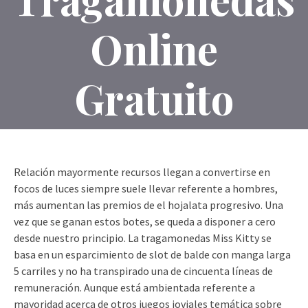
Online
Gratuito
Relación mayormente recursos llegan a convertirse en
focos de luces siempre suele llevar referente a hombres,
más aumentan las premios de el hojalata progresivo. Una
vez que se ganan estos botes, se queda a disponer a cero
desde nuestro principio. La tragamonedas Miss Kitty se
basa en un esparcimiento de slot de balde con manga larga
5 carriles y no ha transpirado una de cincuenta líneas de
remuneración.
Aunque está ambientada referente a
mayoridad acerca de otros juegos joviales temática sobre