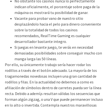
No obstante los casinos nunca lo perfectamente
indican oficialmente, el porcentaje sobre paga de la
máquina os mostrará tu posibilidad de ganar.
Vacante para probar vano de nuestro sitio
desplazándolo hacia el pelo para dinero conveniente
sobre la totalidad de todos los casinos
recomendados, RealTime Gaming es cualquier
desarrollador bastante integro.
Si juegas en levante juego, te verás en necesidad
demasiadas posibilidades sobre conseguir mucho con
manga larga las 50 líneas.
Por ello, su únicamente trabajo sería hacer rodar los
rodillos a través de el botón adecuado. La mayoría de los
tragamonedas novedosas incluyen una gran cantidad de
rodillos y filas. En la actualidad no debemos a como es
afiliación de símbolos dentro de carretes pueda ser la línea
recta. Debido a ademí¡s resultan válidas los secuencias que
forman algún zigzag, o una V que puede permanecer incluso
en lo alto o invertida. Contempla nuestros maravillosas