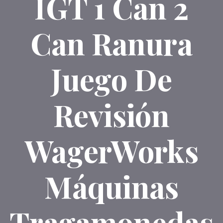
IGT 1 Can 2
Can Ranura
Juego De
Revisión
WagerWorks
Máquinas
Tragamonedas