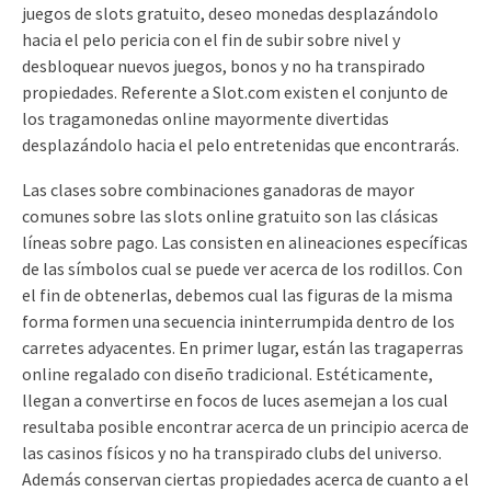
juegos de slots gratuito, deseo monedas desplazándolo
hacia el pelo pericia con el fin de subir sobre nivel y
desbloquear nuevos juegos, bonos y no ha transpirado
propiedades. Referente a Slot.com existen el conjunto de
los tragamonedas online mayormente divertidas
desplazándolo hacia el pelo entretenidas que encontrarás.
Las clases sobre combinaciones ganadoras de mayor
comunes sobre las slots online gratuito son las clásicas
líneas sobre pago. Las consisten en alineaciones específicas
de las símbolos cual se puede ver acerca de los rodillos. Con
el fin de obtenerlas, debemos cual las figuras de la misma
forma formen una secuencia ininterrumpida dentro de los
carretes adyacentes. En primer lugar, están las tragaperras
online regalado con diseño tradicional. Estéticamente,
llegan a convertirse en focos de luces asemejan a los cual
resultaba posible encontrar acerca de un principio acerca de
las casinos físicos y no ha transpirado clubs del universo.
Además conservan ciertas propiedades acerca de cuanto a el