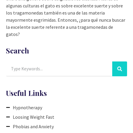
algunas culturas el gato es sobre excelente suerte y sobre
los tragamonedas también es una de las materia
mayormente esgrimidas. Entonces, ¿para qué nunca buscar
la excelente suerte referente a una tragamonedas de
gatos?
Search
Useful Links
Hypnotherapy
Loosing Weight Fast
Phobias and Anxiety