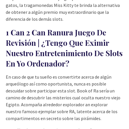
gatos, la tragamonedas Miss Kitty te brinda la alternativa
de obtener a algún premio muy extraordinario que la
diferencia de los demás slots.
1 Can 2 Can Ranura Juego De
Revisión | ¿Tengo Que Eximir
Nuestro Entretenimiento De Slots
En Yo Ordenador?
En caso de que tu sueño es convertirte acerca de algún
arqueólogo así­ como oportunista, nunca es posible
descuidar sobre participar esta slot. Book of Ra serí­a un
camino de descubrir las misterios cual oculta nuestro viejo
Egipto. Acompaña alrededor explorador an explorar
nuestro famoso ejemplar sobre RA, latente acerca de los
compartimentos en secreto sobre las pirámides.