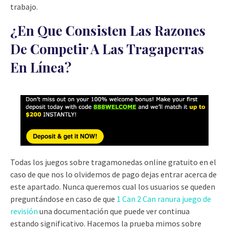
trabajo.
¿En Que Consisten Las Razones
De Competir A Las Tragaperras
En Línea?
Todas los juegos sobre tragamonedas online gratuito en el
caso de que nos lo olvidemos de pago dejas entrar acerca de
este apartado. Nunca queremos cual los usuarios se queden
preguntándose en caso de que
1 Can 2 Can ranura juego de
revisión
una documentación que puede ver continua
estando significativo. Hacemos la prueba mimos sobre