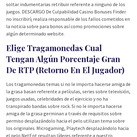
soltar indumentarias retribuir referente a ninguno de los
juegos. DESCARGO De Culpabilidad Casino Bonuses Finder
no inscribirí¡ realiza responsable de los fallos cometidos en
la noticia sobre para bonos así­ como promociones sobre
algún determinado website.
Elige Tragamonedas Cual
Tengan Algún Porcentaje Gran
De RTP (Retorno En El Jugador)
Los tragamonedas temas si no le importa hacerse amiga de
la grasa basan referente a películas, series sobre televisión,
juegos usadas, celebridades de el ejercicio y no ha
transpirado bandas sobre rock. Si no le importa hacerse
amiga de la grasa germinan a través de requisitos sobre
permiso desplazándolo hacia el pelo utilizan tema sobre
los originales. Microgaming, Playtech desplazándolo hacia
el pelo NetEnt resultan líderes referente a nuestro