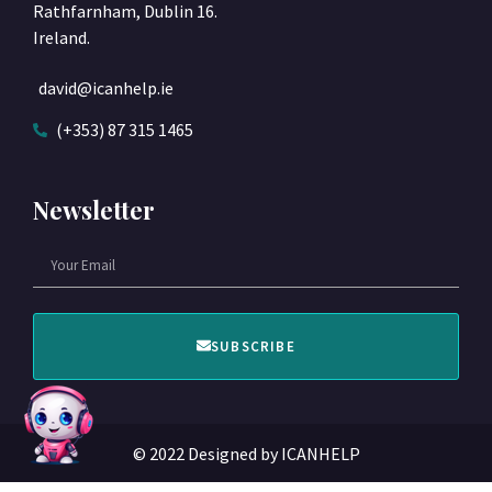
Rathfarnham, Dublin 16.
Ireland.
david@icanhelp.ie
(+353) 87 315 1465
Newsletter
SUBSCRIBE
© 2022 Designed by ICANHELP​