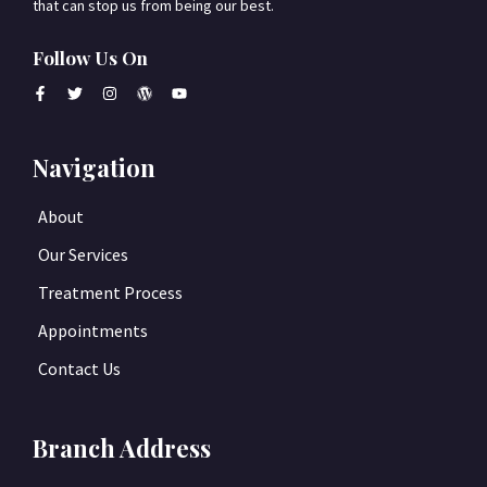
that can stop us from being our best.
Follow Us On
Navigation
About
Our Services
Treatment Process
Appointments
Contact Us
Branch Address