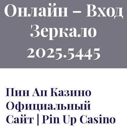
Онлайн – Вход
Зеркало
2025.5445
Пин Ап Казино
Официальный
Сайт | Pin Up Casino