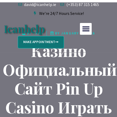
david@icanhelp.ie
(+353) 87 315 1465
We’re 24/7 Hours Service!
Icanhelp
BY
FRAN
BY
JANUARY 2, 2026
MAKE APPOINTMENT
Казино
Официальный
Сайт Pin Up
Casino Играть