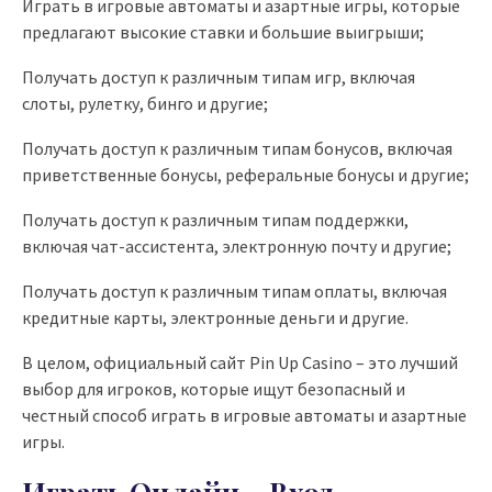
Играть в игровые автоматы и азартные игры, которые
предлагают высокие ставки и большие выигрыши;
Получать доступ к различным типам игр, включая
слоты, рулетку, бинго и другие;
Получать доступ к различным типам бонусов, включая
приветственные бонусы, реферальные бонусы и другие;
Получать доступ к различным типам поддержки,
включая чат-ассистента, электронную почту и другие;
Получать доступ к различным типам оплаты, включая
кредитные карты, электронные деньги и другие.
В целом, официальный сайт Pin Up Casino – это лучший
выбор для игроков, которые ищут безопасный и
честный способ играть в игровые автоматы и азартные
игры.