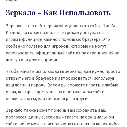
Зеркало – Как Использовать
Зеркало – это веб-версия официального сайта Пин Ап
Казино, которая позволяет игрокам доступаться к
играм и функциям казино с помощью браузера. Это
особенно полезно для игроков, которые не могут
использовать официальный сайт из-за ограничений на
доступ или других причин.
Чтобы начать использовать зеркало, вам нужно просто
открыть его в браузере и авторизоваться, используя
ваш логин и пароль. Затем вы сможете играть в любые
игры, которые доступны на официальном сайте,
включая слоты, карточные игры и другие.
Зеркало также может помочь вам сохранить ваш
прогресс и данные, если вы играете на официальном
сайте, но не можете использовать его из-за каких-либо