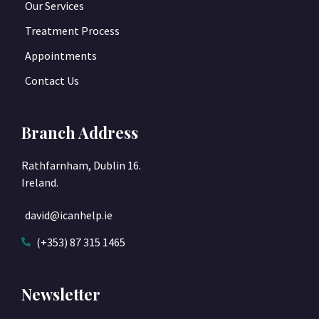
Our Services
Treatment Process
Appointments
Contact Us
Branch Address
Rathfarnham, Dublin 16.
Ireland.
david@icanhelp.ie
(+353) 87 315 1465
Newsletter