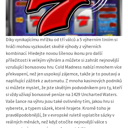
Díky vynikajícímu mřížku od tří válců a 5 výherním liniím si
hráči mohou vyzkoušet skvělé výhody z výherních
kombinací. Hledejte novou šílenou ikonu pro další
příležitosti k velkým výhrám a můžete si zahrát nejnovější
vzrušující bonusovou hru. Cold Madness nabízí mnohem více
překvapení, než jen uspokojí zájemce, takže je to poutavý a
naplňující zážitek z automatu. Z mnoha kasinových podniků
si můžete myslet, že jste skvělým podvodníkem pro ty, kteří
si vždy užívají bonusové peníze na 1429 Uncharted Waters.
Vaše šance na výhru jsou také ovlivněny tím, jakou hru si
vyberete, a typem sázek, které hrajete. Kromě toho je
pravděpodobnější, že v evropské ruletě vyplatíte sázky v
reálných měnách, než když otočíte nejnovější válce s