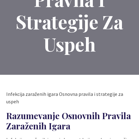
Strategije Za
Uspeh
Infekcija zaraženih igara Osnovna pravila i strategije za
uspeh
Razumevanje Osnovnih Pravila
Zaraženih Igara