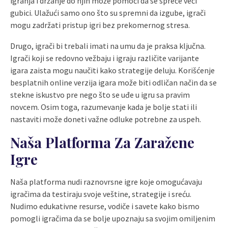
igranja i držanje do njih može pomoći da se spreče veći
gubici. Ulažući samo ono što su spremni da izgube, igrači
mogu zadržati pristup igri bez prekomernog stresa.
Drugo, igrači bi trebali imati na umu da je praksa ključna.
Igrači koji se redovno vežbaju i igraju različite varijante
igara zaista mogu naučiti kako strategije deluju. Korišćenje
besplatnih online verzija igara može biti odličan način da se
stekne iskustvo pre nego što se uđe u igru sa pravim
novcem. Osim toga, razumevanje kada je bolje stati ili
nastaviti može doneti važne odluke potrebne za uspeh.
Naša Platforma Za Zaražene
Igre
Naša platforma nudi raznovrsne igre koje omogućavaju
igračima da testiraju svoje veštine, strategije i sreću.
Nudimo edukativne resurse, vodiče i savete kako bismo
pomogli igračima da se bolje upoznaju sa svojim omiljenim