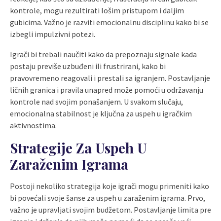
kontrole, mogu rezultirati lošim pristupom i daljim
gubicima. Važno je razviti emocionalnu disciplinu kako bi se
izbegli impulzivni potezi.
Igrači bi trebali naučiti kako da prepoznaju signale kada
postaju previše uzbuđeni ili frustrirani, kako bi
pravovremeno reagovali i prestali sa igranjem. Postavljanje
ličnih granica i pravila unapred može pomoći u održavanju
kontrole nad svojim ponašanjem. U svakom slučaju,
emocionalna stabilnost je ključna za uspeh u igračkim
aktivnostima.
Strategije Za Uspeh U
Zaraženim Igrama
Postoji nekoliko strategija koje igrači mogu primeniti kako
bi povećali svoje šanse za uspeh u zaraženim igrama. Prvo,
važno je upravljati svojim budžetom. Postavljanje limita pre