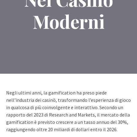
Moderni
Negli ultimi anni, la gamification ha preso piede
nell’industria dei casinò, trasformando l’esperienza di gioco
in qualcosa di più coinvolgente e interattivo. Secondo un
rapporto del 2023 di Research and Markets, il mercato della
gamification è previsto crescere a un tasso annuo del 30%,
raggiungendo oltre 20 miliardi di dollari entro il 2026.