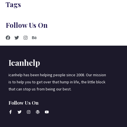
Tags
Follow Us On
Icanhelp
icanhelp has been helping people since 2008. Our mission
is to help you to get over that hump in life, the little block
that can stop us from being our best.
Follow Us On