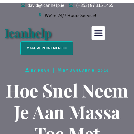
david@icanhelp.ie
(+353) 87 315 1465
We’re 24/7 Hours Service!
Icanhelp
MAKE APPOINTMENT
BY
FRAN
BY
JANUARY 6, 2026
Hoe Snel Neem
Je Aan Massa
Toe Met