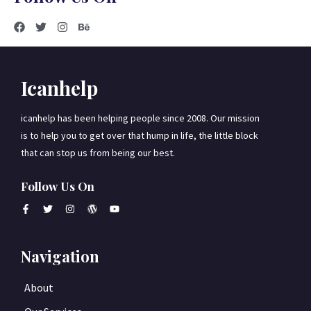
Icanhelp
icanhelp has been helping people since 2008. Our mission
is to help you to get over that hump in life, the little block
that can stop us from being our best.
Follow Us On
Navigation
About