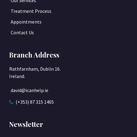
Our Services
Treatment Process
Appointments
Contact Us
Branch Address
Rathfarnham, Dublin 16.
Ireland.
david@icanhelp.ie
(+353) 87 315 1465
Newsletter