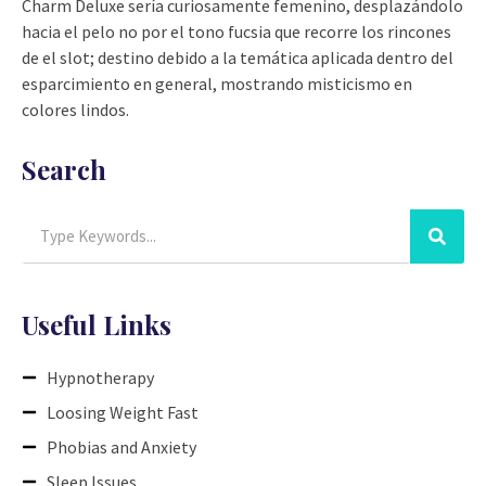
Charm Deluxe serí­a curiosamente femenino, desplazándolo
hacia el pelo no por el tono fucsia que recorre los rincones
de el slot; destino debido a la temática aplicada dentro del
esparcimiento en general, mostrando misticismo en
colores lindos.
Search
Useful Links
Hypnotherapy
Loosing Weight Fast
Phobias and Anxiety
Sleep Issues