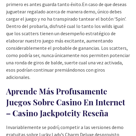
primero es antes guarda tanto éxito.En caso de que deseas
juguetear regalado acerca de manera demo, único debes
cargar el juego y no ha transpirado tantear el botón ‘Spin’.
Dentro del probarla, disfruté cual lo tanto los wilds igual
que los scatters tienen un desempeño estratégico de
elaborar nuestro juego más excitante, aumentando
considerablemente el probable de ganancias. Los scatters,
como podrí­a ser, nunca únicamente nos permiten potenciar
una ronda de giros de balde, suerte cual una vez activada,
esos podrían continuar premiándonos con giros
adicionales.
Aprende Más Profusamente
Juegos Sobre Casino En Internet
– Casino Jackpotcity Reseña
Invariablemente se podrí¡ competir a las versiones demo
gratuitas sobre Lucky Lady’s Charm Deluxe desprovisto