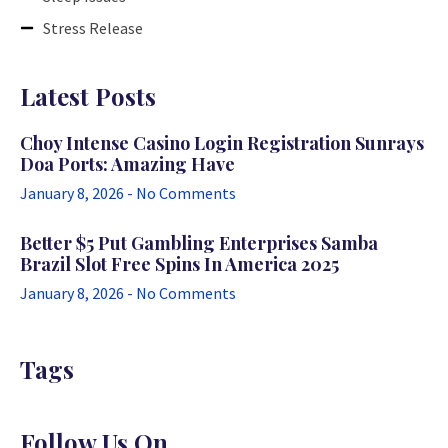
Stress Release
Latest Posts
Choy Intense Casino Login Registration Sunrays
Doa Ports: Amazing Have
January 8, 2026
No Comments
Better $5 Put Gambling Enterprises Samba
Brazil Slot Free Spins In America 2025
January 8, 2026
No Comments
Tags
Follow Us On