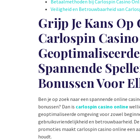
Betaalmethoden bij Carlospin Casino Onl
Veiligheid en Betrouwbaarheid van Carlos
Grijp Je Kans Op 
Carlospin Casino
Geoptimaliseerde
Spannende Spelle
Bonussen Voor Elk
Ben je op zoek naar een spannende online casin
bonussen? Dan is
carlospin casino online
welli
geoptimaliseerde omgeving voor zowel beginner
gebruiksvriendelijkheid en betrouwbaarheid. D
promoties maakt carlospin casino online een aa
houdt.