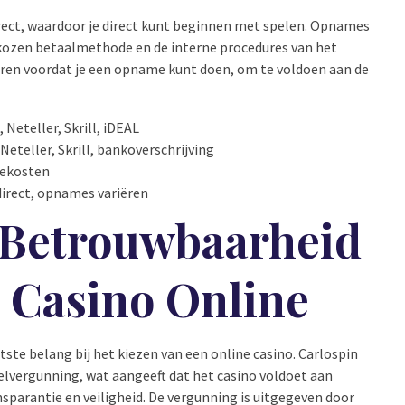
irect, waardoor je direct kunt beginnen met spelen. Opnames
ekozen betaalmethode en de interne procedures van het
fiëren voordat je een opname kunt doen, om te voldoen aan de
Neteller, Skrill, iDEAL
teller, Skrill, bankoverschrijving
iekosten
direct, opnames variëren
 Betrouwbaarheid
 Casino Online
tste belang bij het kiezen van een online casino. Carlospin
peelvergunning, wat aangeeft dat het casino voldoet aan
nsparantie en veiligheid. De vergunning is uitgegeven door