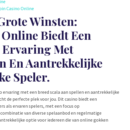
ine
pin Casino Online
Grote Winsten:
 Online Biedt Een
 Ervaring Met
n En Aantrekkelijke
e Speler.
o ervaring met een breed scala aan spellen en aantrekkelijke
cht de perfecte plek voor jou. Dit casino biedt een
s als ervaren spelers, met een focus op
e combinatie van diverse spelaanbod en regelmatige
ntrekkelijke optie voor iedereen die van online gokken