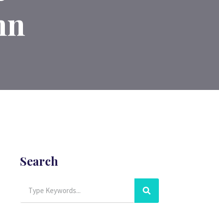
nn
Search