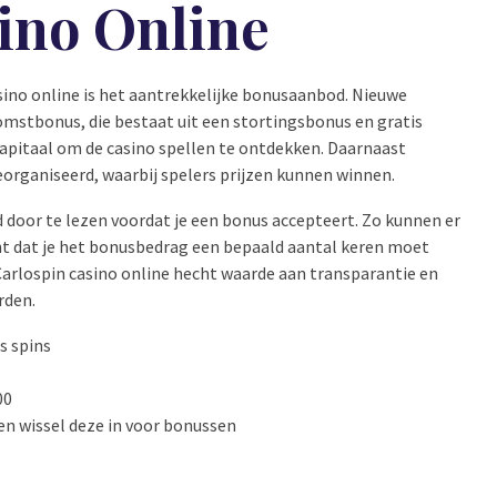
ino Online
sino online is het aantrekkelijke bonusaanbod. Nieuwe
stbonus, die bestaat uit een stortingsbonus en gratis
kapitaal om de casino spellen te ontdekken. Daarnaast
rganiseerd, waarbij spelers prijzen kunnen winnen.
door te lezen voordat je een bonus accepteert. Zo kunnen er
nt dat je het bonusbedrag een bepaald aantal keren moet
arlospin casino online hecht waarde aan transparantie en
rden.
s spins
00
n wissel deze in voor bonussen