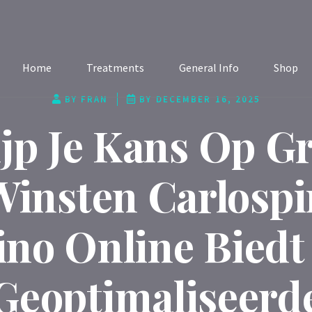
Home
Treatments
General Info
Shop
BY
FRAN
BY
DECEMBER 16, 2025
jp Je Kans Op G
Winsten Carlospi
ino Online Biedt
Geoptimaliseerd