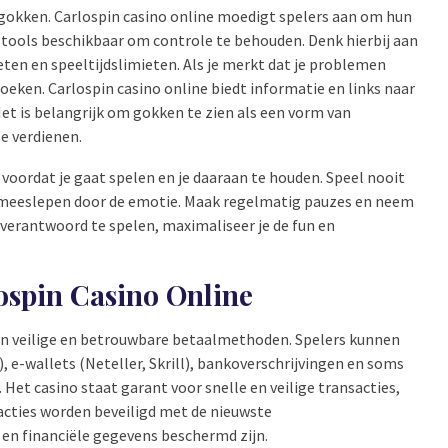
e gokken. Carlospin casino online moedigt spelers aan om hun
tools beschikbaar om controle te behouden. Denk hierbij aan
eten en speeltijdslimieten. Als je merkt dat je problemen
oeken. Carlospin casino online biedt informatie en links naar
Het is belangrijk om gokken te zien als een vorm van
e verdienen.
voordat je gaat spelen en je daaraan te houden. Speel nooit
et meeslepen door de emotie. Maak regelmatig pauzes en neem
r verantwoord te spelen, maximaliseer je de fun en
ospin Casino Online
aan veilige en betrouwbare betaalmethoden. Spelers kunnen
, e-wallets (Neteller, Skrill), bankoverschrijvingen en soms
et casino staat garant voor snelle en veilige transacties,
sacties worden beveiligd met de nieuwste
 en financiële gegevens beschermd zijn.