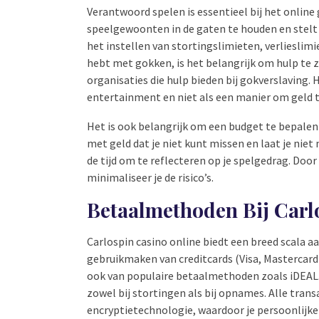
Verantwoord spelen is essentieel bij het onlin
speelgewoonten in de gaten te houden en stelt 
het instellen van stortingslimieten, verlieslimi
hebt met gokken, is het belangrijk om hulp te z
organisaties die hulp bieden bij gokverslaving. 
entertainment en niet als een manier om geld t
Het is ook belangrijk om een budget te bepalen 
met geld dat je niet kunt missen en laat je ni
de tijd om te reflecteren op je spelgedrag. Doo
minimaliseer je de risico’s.
Betaalmethoden Bij Carl
Carlospin casino online biedt een breed scala 
gebruikmaken van creditcards (Visa, Mastercard)
ook van populaire betaalmethoden zoals iDEAL. H
zowel bij stortingen als bij opnames. Alle tran
encryptietechnologie, waardoor je persoonlijke