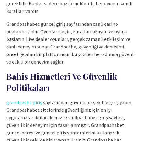
gereklidir. Bunlar sadece bazı örneklerdir, her oyunun kendi
kuralları vardır.
Grandpashabet güncel giriş sayfasından canlı casino
odalarına gidin. Oyunları seçin, kuralları okuyun ve oyunu
başlatın. Live dealer oyunları, gerçek zamanlı etkileşim ve
canlı deneyim sunar. Grandpasha, güvenliği ve deneyimi
önceliğe alan bir platformdur, bu yüzden her adımda güvenli
ve etkili bir deneyim sağlar.
Bahis Hizmetleri Ve Güvenlik
Politikaları
grandpasha giriş
sayfasından güvenli bir şekilde giriş yapın.
Grandpashabet sitelerinde güvenliğiniz için en iyi
uygulamaları bulacaksınız. Grandpashabet giriş sayfası,
güvenli bir deneyim için tasarlanmıştır. Grandpashabet
güncel adresi ve güncel giriş yöntemlerini kullanarak
güvenli bir şekilde giriş yapabilirsiniz. Grandpasha bet