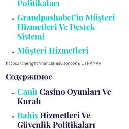
Politikaları
Grandpashabet’in Müşteri
Hizmetleri Ve Destek
Sistemi
Müşteri Hizmetleri
https://therightfinancialadvisor.com/ OYNAMAK
Содержимое
Canlı
Casino Oyunları Ve
Kuralı
Bahis
Hizmetleri Ve
Güvenlik Politikaları