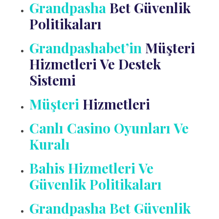
Grandpasha
Bet Güvenlik
Politikaları
Grandpashabet’in
Müşteri
Hizmetleri Ve Destek
Sistemi
Müşteri
Hizmetleri
Canlı Casino Oyunları Ve
Kuralı
Bahis Hizmetleri Ve
Güvenlik Politikaları
Grandpasha Bet Güvenlik