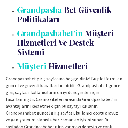
Grandpasha
Bet Güvenlik
Politikaları
Grandpashabet’in
Müşteri
Hizmetleri Ve Destek
Sistemi
Müşteri
Hizmetleri
Grandpashabet giriş sayfasına hoş geldiniz! Bu platform, en
güncel ve güvenli kanallardan biridir. Grandpashabet güncel
giriş sayfası, kullanıcıların en iyi deneyimleri için
tasarlanmıştır. Casino siteleri arasında Grandpashabet’in
avantajlarını keşfetmek için bu sayfayı kullanın.
Grandpashabet güncel giriş sayfası, kullanıcı dostu arayüz
ve geniş sunum alanıyla her zaman en iyisini sunar. Bu
sayfadan Grandpashabet giriş yapmayı deneyin ve canlı