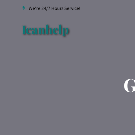
We’re 24/7 Hours Service!
Icanhelp