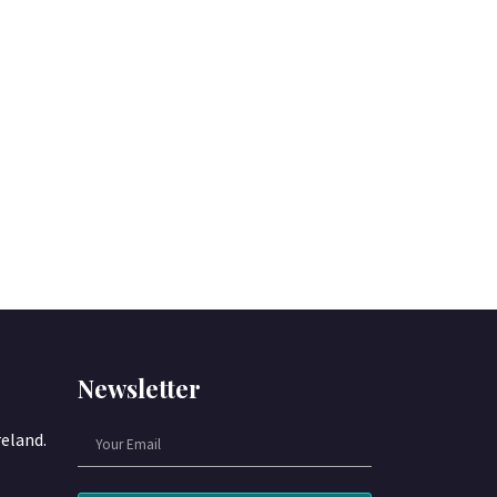
Newsletter
reland.