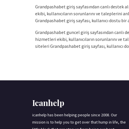
Grandpashabet giriş sayfasından canlı destek alm
ekibi, kullanıcıların sorunlarını ve taleplerini an
Grandpashabet giriş sayfası, kullanıcı dostu bir 
Grandpashabet guncel giriş sayfasından canlı des
hizmetleri ekibi, kullanıcıların sorunlarını ve ta
siteleri Grandpashabet giriş sayfası, kullanıcı do
Icanhelp
icanhelp has been helping people since 2008. Our
mission is to help you to get over that hump in life, the