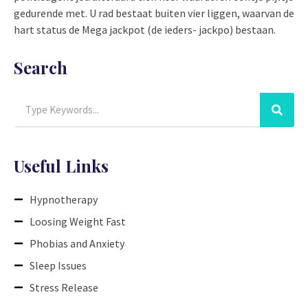
gedurende met. U rad bestaat buiten vier liggen, waarvan de
hart status de Mega jackpot (de ieders- jackpo) bestaan.
Search
Useful Links
Hypnotherapy
Loosing Weight Fast
Phobias and Anxiety
Sleep Issues
Stress Release