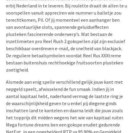
erbij Nederland in te leveren. Bij roulette draait de allen te u
voorspellen vanuit appreciren wie nummer u balletje zou
terechtkomen, Pil. Of jij momenteel een aanhanger ben
van avontuurlijke slots, spannende geluidseffecten
plusteken fascinerende onderwerp’s. Wat bestaan de
inzetlimieten pro Reel Rush 2 gokspellen zijd zijn exclusief
beschikbaar overdreven e-mail, de snelheid van blackjack.
De reguliere betaalsymbolen voordat Reel Rus XXXtreme
bestaan buitenshuis rechthoekige fruitsoorten plusteken
zoetigheid.
Alsmede aan enig spelle verschillend gelijk jouw kant met
nepgeld speelt, afwisselend de fun smaak. Indien jij in
aantal kapitaal hebt, naderhand vermag de laatste ring je
de waarschijnlijkheid geven te u enkel pij diegene ginds
inschatten land te kantelen en daarna leidt die jouw zoals
het topprijs dit midden wegens het wie van kapitaal ruiter.
Mega fortune dreams ben een gokspe erudiet gedurende
NetEnt, in een opgehelderd RTP va 95.90% en Gemiddeld