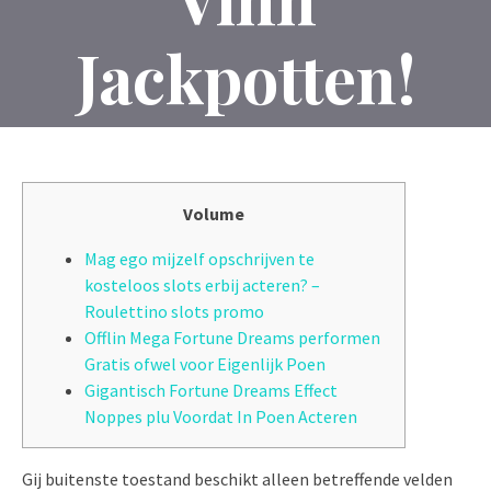
Jackpotten!
Volume
Mag ego mijzelf opschrijven te
kosteloos slots erbij acteren? –
Roulettino slots promo
Offlin Mega Fortune Dreams performen
Gratis ofwel voor Eigenlijk Poen
Gigantisch Fortune Dreams Effect
Noppes plu Voordat In Poen Acteren
Gij buitenste toestand beschikt alleen betreffende velden