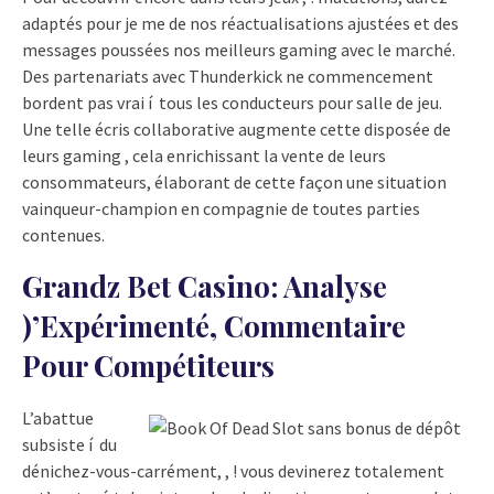
adaptés pour je me de nos réactualisations ajustées et des
messages poussées nos meilleurs gaming avec le marché.
Des partenariats avec Thunderkick ne commencement
bordent pas vrai í tous les conducteurs pour salle de jeu.
Une telle écris collaborative augmente cette disposée de
leurs gaming , cela enrichissant la vente de leurs
consommateurs, élaborant de cette façon une situation
vainqueur-champion en compagnie de toutes parties
contenues​​.
Grandz Bet Casino: Analyse
)’expérimenté, Commentaire
Pour Compétiteurs
L’abattue
subsiste í du
dénichez-vous-carrément, , ! vous devinerez totalement