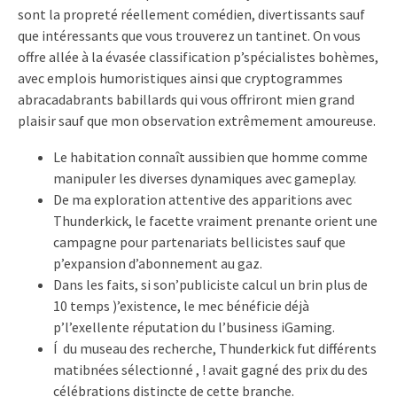
sont la propreté réellement comédien, divertissants sauf
que intéressants que vous trouverez un tantinet. On vous
offre allée à la évasée classification p’spécialistes bohèmes,
avec emplois humoristiques ainsi que cryptogrammes
abracadabrants babillards qui vous offriront mien grand
plaisir sauf que mon observation extrêmement amoureuse.
Le habitation connaît aussibien que homme comme
manipuler les diverses dynamiques avec gameplay.
De ma exploration attentive des apparitions avec
Thunderkick, le facette vraiment prenante orient une
campagne pour partenariats bellicistes sauf que
p’expansion d’abonnement au gaz.
Dans les faits, si son’publiciste calcul un brin plus de
10 temps )’existence, le mec bénéficie déjà
p’l’exellente réputation du l’business iGaming.
Í du museau des recherche, Thunderkick fut différents
matibnées sélectionné , ! avait gagné des prix du des
célébrations distincte de cette branche.