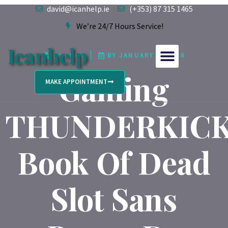
david@icanhelp.ie
(+353) 87 315 1465
We’re 24/7 Hours Service!
Icanhelp
BY
FRAN
BY
JANUARY 2, 2026
Gaming
MAKE APPOINTMENT
THUNDERKIC
Book Of Dead
Slot Sans