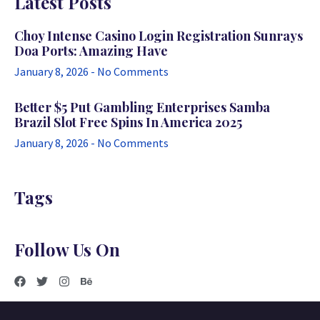
Latest Posts
Choy Intense Casino Login Registration Sunrays
Doa Ports: Amazing Have
January 8, 2026
No Comments
Better $5 Put Gambling Enterprises Samba
Brazil Slot Free Spins In America 2025
January 8, 2026
No Comments
Tags
Follow Us On