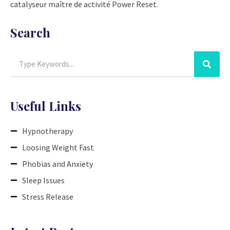
catalyseur maître de activité Power Reset.
Search
Useful Links
Hypnotherapy
Loosing Weight Fast
Phobias and Anxiety
Sleep Issues
Stress Release