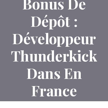
Bonus De
Dépôt :
Développeur
Thunderkick
Dans En
France