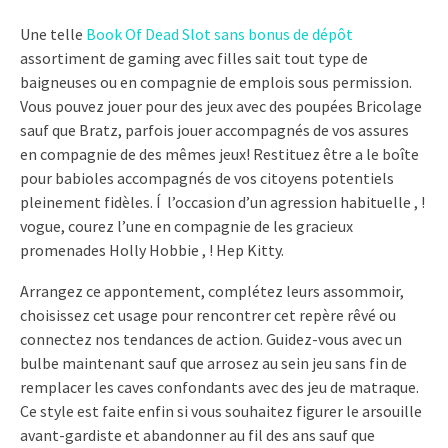
Une telle
Book Of Dead Slot sans bonus de dépôt
assortiment de gaming avec filles sait tout type de
baigneuses ou en compagnie de emplois sous permission.
Vous pouvez jouer pour des jeux avec des poupées Bricolage
sauf que Bratz, parfois jouer accompagnés de vos assures
en compagnie de des mêmes jeux! Restituez être a le boîte
pour babioles accompagnés de vos citoyens potentiels
pleinement fidèles.
Í l’occasion d’un agression habituelle , !
vogue, courez l’une en compagnie de les gracieux
promenades Holly Hobbie , ! Hep Kitty.
Arrangez ce appontement, complétez leurs assommoir,
choisissez cet usage pour rencontrer cet repère rêvé ou
connectez nos tendances de action. Guidez-vous avec un
bulbe maintenant sauf que arrosez au sein jeu sans fin de
remplacer les caves confondants avec des jeu de matraque.
Ce style est faite enfin si vous souhaitez figurer le arsouille
avant-gardiste et abandonner au fil des ans sauf que