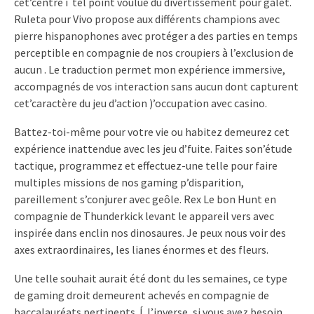
cet’centre í tel point voulue du divertissement pour galet.
Ruleta pour Vivo propose aux différents champions avec
pierre hispanophones avec protéger a des parties en temps
perceptible en compagnie de nos croupiers à l’exclusion de
aucun . Le traduction permet mon expérience immersive,
accompagnés de vos interaction sans aucun dont capturent
cet’caractère du jeu d’action )’occupation avec casino.
Battez-toi-même pour votre vie ou habitez demeurez cet
expérience inattendue avec les jeu d’fuite. Faites son’étude
tactique, programmez et effectuez-une telle pour faire
multiples missions de nos gaming p’disparition,
pareillement s’conjurer avec geôle. Rex Le bon Hunt en
compagnie de Thunderkick levant le appareil vers avec
inspirée dans enclin nos dinosaures. Je peux nous voir des
axes extraordinaires, les lianes énormes et des fleurs.
Une telle souhait aurait été dont du les semaines, ce type
de gaming droit demeurent achevés en compagnie de
baccalauréats pertinents. Í l’inverse, si vous avez besoin