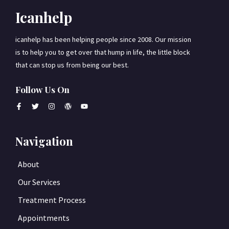
Icanhelp
icanhelp has been helping people since 2008. Our mission
is to help you to get over that hump in life, the little block
that can stop us from being our best.
Follow Us On
Navigation
About
Our Services
Treatment Process
Appointments