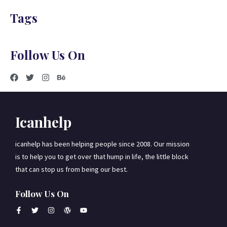
Tags
Follow Us On
Icanhelp
icanhelp has been helping people since 2008. Our mission
is to help you to get over that hump in life, the little block
that can stop us from being our best.
Follow Us On