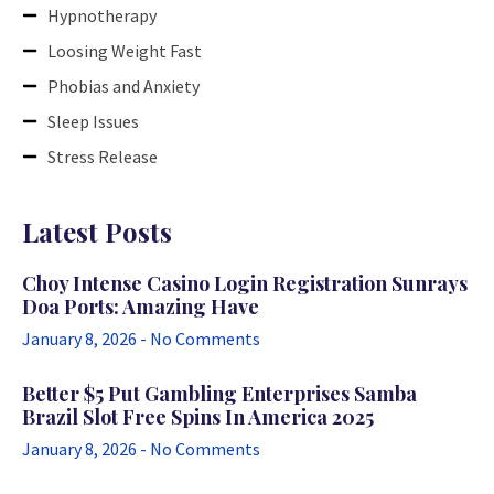
Hypnotherapy
Loosing Weight Fast
Phobias and Anxiety
Sleep Issues
Stress Release
Latest Posts
Choy Intense Casino Login Registration Sunrays
Doa Ports: Amazing Have
January 8, 2026
No Comments
Better $5 Put Gambling Enterprises Samba
Brazil Slot Free Spins In America 2025
January 8, 2026
No Comments