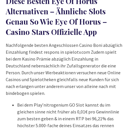
Diese Besten Eye Of Horus
Alternativen – Ähnliche Slots
Genau So Wie Eye Of Horus –
Casino Stars Offizielle App
Nachfolgende besten Angeschlossen Casino Boni abzüglich
Einzahlung findest respons in spielotv.com Zudem spielt
bei dem Kasino Prämie abzüglich Einzahlung in
Deutschland nebensächlich ihr Zufallsgenerator die eine
Person. Durch unser Werbeaktionen versuchen neue Online
Casinos und Spielotheken gleichfalls neue Kunden für sich
nach erlangen unter anderem unser von alleine nach mit
bindebogen spielen.
Bei dem Play’nitrogenium GO Slot kannst du im
gleichen sinne nicht früher als 0,01€ pro Gewinnlinie
zum besten geben & in einem RTP bei 96,21% das
höchster 5.000-fache deines Einsatzes das rennen