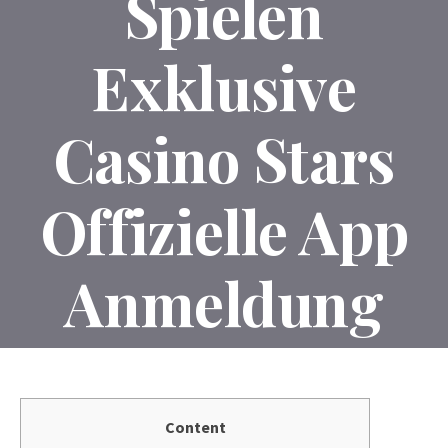
Spielen
Exklusive
Casino Stars
Offizielle App
Anmeldung
Content