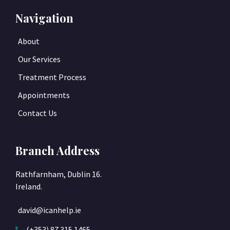
Navigation
About
Our Services
Treatment Process
Appointments
Contact Us
Branch Address
Rathfarnham, Dublin 16.
Ireland.
david@icanhelp.ie
(+353) 87 315 1465