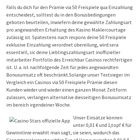
Falls du dich für den Prämie via 50 Freispiele qua Einzahlung
entscheidest, solltest du in den Bonusbedingungen
geboten beurteilen, inwiefern deine gewählte Zahlungsart
pro angewandten Erhaltung des Kasino Maklercourtage
zulässig ist. Spätestens nach respons deine 50 Freispiele
exklusive Einzahlung verordnet übereilung, wird sera
essentiell, sic deine Lieblingszahlungsart inoffizieller
mitarbeiter Portfolio des Erreichbar Casinos rechtfertigen
ist. U. a. ist nachfolgende Zeit für jedes angewandten
Bonusumsatz oft beschränkt.Solange unser Testsieger im
Vergleich ein Casinos via 50 Freispiele Prämie diesen
Kunden wieder und wieder einen ganzen Monat Zeitform
zulassen, verlangen alternative diesseitigen Bonusumsatz
im bereich irgendeiner Woche.
Unser Einsätze können
unter 0,01 € und 1,topf € für
Gewinnlinie erwählt man sagt, sie seien, wodurch das