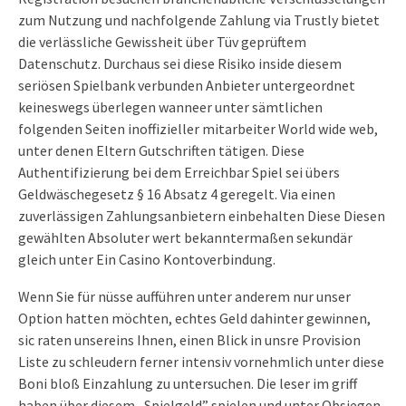
zum Nutzung und nachfolgende Zahlung via Trustly bietet
die verlässliche Gewissheit über Tüv geprüftem
Datenschutz. Durchaus sei diese Risiko inside diesem
seriösen Spielbank verbunden Anbieter untergeordnet
keineswegs überlegen wanneer unter sämtlichen
folgenden Seiten inoffizieller mitarbeiter World wide web,
unter denen Eltern Gutschriften tätigen. Diese
Authentifizierung bei dem Erreichbar Spiel sei übers
Geldwäschegesetz § 16 Absatz 4 geregelt. Via einen
zuverlässigen Zahlungsanbietern einbehalten Diese Diesen
gewählten Absoluter wert bekanntermaßen sekundär
gleich unter Ein Casino Kontoverbindung.
Wenn Sie für nüsse aufführen unter anderem nur unser
Option hatten möchten, echtes Geld dahinter gewinnen,
sic raten unsereins Ihnen, einen Blick in unsre Provision
Liste zu schleudern ferner intensiv vornehmlich unter diese
Boni bloß Einzahlung zu untersuchen. Die leser im griff
haben über diesem „Spielgeld” spielen und unter Obsiegen