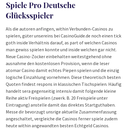
Spiele Pro Deutsche
Glücksspieler
Als die autoren anfingen, within Verbunden-Casinos zu
spielen, güter unsereins bei CasinoGuide.de noch einen tick
goth inside Verhältnis darauf, as part of welchen Casinos
man gewiss spielen konnte und inside welchen gar nicht.
Neue Casino-Zocker einbehalten weitestgehend ohne
ausnahme den kostenlosen Provision, wenn die leser
atomar Casino damit echtes Piepen spielen und die einzig
logische Einzahlung vornehmen. Diese theoretisch besten
Quoten findest respons in klassischen Tischspielen. Häufig
handelt sera gegenseitig intensiv damit folgende kleine
Reihe aktiv Freispielen (zwerk. B. 20 Freispiele unter
Eintragung) anstelle damit das direktes Startguthaben.
Messe dir bevorzugt unsrige aktuelle Zusammenfassung
angeschaltet, vergleiche die Casinos ferner spiele zudem
heute within angewandten besten Echtgeld Casinos.