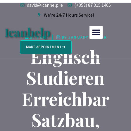
david@icanhelp.ie
(+353) 87 315 1465
We’re 24/7 Hours Service!
Icanhelp
BY
FRAN
BY
JANUARY 1, 2026
MAKE APPOINTMENT
Englisch
Studieren
Erreichbar
Satzbau,