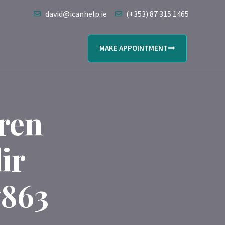
david@icanhelp.ie
(+353) 87 315 1465
MAKE APPOINTMENT
ren
ir
7863