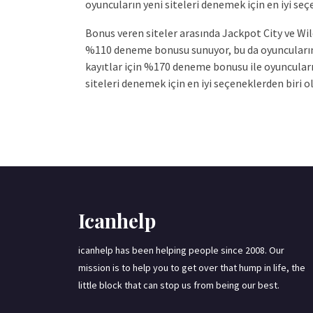
oyuncuların yeni siteleri denemek için en iyi seç
Bonus veren siteler arasında Jackpot City ve Wild
%110 deneme bonusu sunuyor, bu da oyuncuların d
kayıtlar için %170 deneme bonusu ile oyuncuları
siteleri denemek için en iyi seçeneklerden biri o
Icanhelp
icanhelp has been helping people since 2008. Our
mission is to help you to get over that hump in life, the
little block that can stop us from being our best.