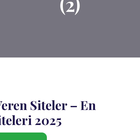
(2)
ren Siteler – En
teleri 2025