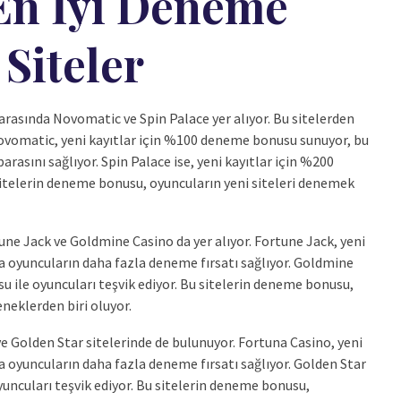
 En İyi Deneme
Siteler
 arasında Novomatic ve Spin Palace yer alıyor. Bu sitelerden
Novomatic, yeni kayıtlar için %100 deneme bonusu sunuyor, bu
arasını sağlıyor. Spin Palace ise, yeni kayıtlar için %200
sitelerin deneme bonusu, oyuncuların yeni siteleri denemek
ne Jack ve Goldmine Casino da yer alıyor. Fortune Jack, yeni
 oyuncuların daha fazla deneme fırsatı sağlıyor. Goldmine
u ile oyuncuları teşvik ediyor. Bu sitelerin deneme bonusu,
eneklerden biri oluyor.
 Golden Star sitelerinde de bulunuyor. Fortuna Casino, yeni
 oyuncuların daha fazla deneme fırsatı sağlıyor. Golden Star
yuncuları teşvik ediyor. Bu sitelerin deneme bonusu,