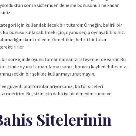
, kaydolduktan sonra sistemden deneme bonusunun ne kadar
siniz.
egori için kullanılabilecek bir tutardır. Örneğin, belirli bir
. Bu bonusu kullanabilmek için, oyunu seçip oynayabilirsiniz.
şılamadığını kontrol edin. Genellikle, belirli bir tutar
rektirirler.
 bir süre içinde oyunu tamamlamanızı isteyenler de vardır. Bu
u süre içinde oyunu tamamlamazsanız, bonusu kaybedebilirsiniz.
ınızı etkin bir şekilde kullanmayı unutmayın.
ve güvenli platformlar arıyorsanız, bu tür siteleri
 öneririm. Bu, sizin için daha iyi bir deneyim sunar ve
ahis Sitelerinin