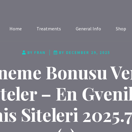
Home
Treatments
General Info
Shop
BY
FRAN
BY
DECEMBER 29, 2025
neme Bonusu Ve
iteler – En Gvenil
is Siteleri 2025.