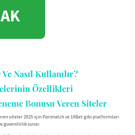
AK
Ve Nasıl Kullanılır?
elerinin Özellikleri
 Deneme Bonusu Veren Siteler
ren siteler 2025 için Parimatch ve 1XBet gibi platformları
ve güvenilirlik sunar.