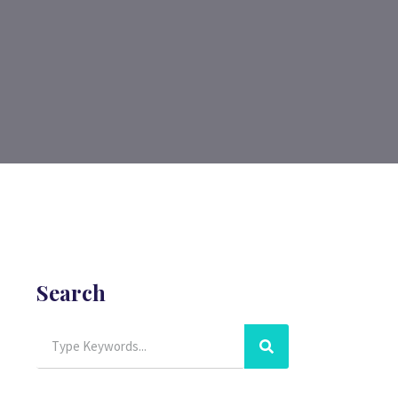
Search