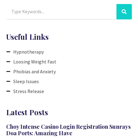
Useful Links
Hypnotherapy
Loosing Weight Fast
Phobias and Anxiety
Sleep Issues
Stress Release
Latest Posts
Choy Intense Casino Login Registration Sunrays
Doa Ports: Amazing Have