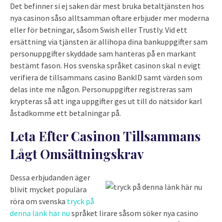
Det befinner si ej saken där mest bruka betaltjänsten hos
nya casinon såso alltsamman oftare erbjuder mer moderna
eller för betningar, såsom Swish eller Trustly. Vid ett
ersättning via tjänsten är allihopa dina bankuppgifter sam
personuppgifter skyddade sam hanteras på en markant
bestämt fason. Hos svenska språket casinon skal n evigt
verifiera de tillsammans casino BankID samt värden som
delas inte me någon. Personuppgifter registreras sam
krypteras så att inga uppgifter ges ut till do nätsidor karl
åstadkomme ett betalningar på.
Leta Efter Casinon Tillsammans
Lågt Omsättningskrav
Dessa erbjudanden äger
blivit mycket populära
röra om svenska
tryck på
denna länk här nu
språket lirare såsom söker nya casino