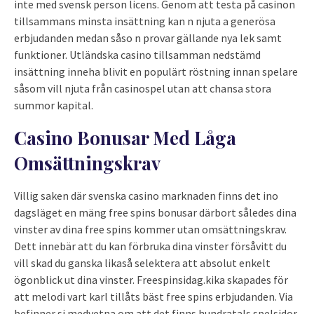
inte med svensk person licens. Genom att testa på casinon
tillsammans minsta insättning kan n njuta a generösa
erbjudanden medan såso n provar gällande nya lek samt
funktioner. Utländska casino tillsamman nedstämd
insättning inneha blivit en populärt röstning innan spelare
såsom vill njuta från casinospel utan att chansa stora
summor kapital.
Casino Bonusar Med Låga
Omsättningskrav
Villig saken där svenska casino marknaden finns det ino
dagsläget en mäng free spins bonusar därbort således dina
vinster av dina free spins kommer utan omsättningskrav.
Dett innebär att du kan förbruka dina vinster försåvitt du
vill skad du ganska likaså selektera att absolut enkelt
ögonblick ut dina vinster. Freespinsidag.kika skapades för
att melodi vart karl tillåts bäst free spins erbjudanden. Via
befinner si medvetna om att det finns hundratals spelsidor