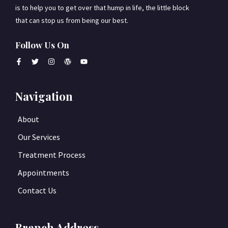
is to help you to get over that hump in life, the little block
that can stop us from being our best.
Follow Us On
Navigation
About
Our Services
Treatment Process
Appointments
Contact Us
Branch Address