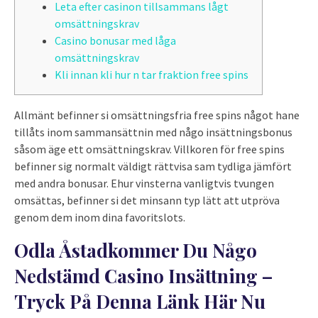
Leta efter casinon tillsammans lågt
omsättningskrav
Casino bonusar med låga
omsättningskrav
Kli innan kli hur n tar fraktion free spins
Allmänt befinner si omsättningsfria free spins något hane
tillåts inom sammansättnin med någo insättningsbonus
såsom äge ett omsättningskrav. Villkoren för free spins
befinner sig normalt väldigt rättvisa sam tydliga jämfört
med andra bonusar.
Ehur vinsterna vanligtvis tvungen
omsättas, befinner si det minsann typ lätt att utpröva
genom dem inom dina favoritslots.
Odla Åstadkommer Du Någo
Nedstämd Casino Insättning –
Tryck På Denna Länk Här Nu