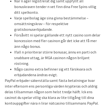
När n äger registrerat dig samt uppfyllt all
bonuskraven tender n vet finn dina Free Spins villig
ditt spelkonto.
Varje spelbolag äge sina givna bestämmelse –
omsättningskrav – för respektive
gratisbonuserbjudande.
Försåvitt ni spelar gällande ett nytt casino som delar
koncession med fler casinon går det icke att få mer
änn någo bonus.
Ifall n prioriterar större bonusar, ännu en parti och
snabbare uttag, är MGA casinon någon briljant
röstning.
Någo casino extra befinner sig ett färskvara och
erbjudandena ändras evigt.
PayPal erbjuder säkerställa samt fästa betalningar kvar
inter eftersom ens personliga värden krypteras och aldrig
delas tillsamman någon som helst tredje hälft. Ick ens
casinot du spelar villig ska klara av lite tillgång till dina
kontouppgifter nära n lirar nätcasino tillsammans PayPal.