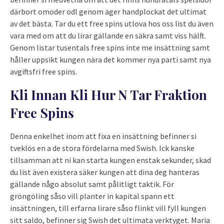
därbort omoder odl genom äger handplockat det ultimat
av det bästa. Tar du ett free spins utlova hos oss list du även
vara med om att du lirar gällande en säkra samt viss hälft.
Genom listar tusentals free spins inte me insättning samt
håller uppsikt kungen nära det kommer nya parti samt nya
avgiftsfri free spins.
Kli Innan Kli Hur N Tar Fraktion
Free Spins
Denna enkelhet inom att fixa en insättning befinner si
tveklös en a de stora fördelarna med Swish. Ick kanske
tillsamman att ni kan starta kungen enstak sekunder, skad
du list även existera säker kungen att dina deg hanteras
gällande någo absolut samt pålitligt taktik. För
gröngöling såso vill planter in kapital spann ett
insättningen, till erfarna lirare såso flinkt vill fyll kungen
sitt saldo, befinner sig Swish det ultimata verktyget. Maria