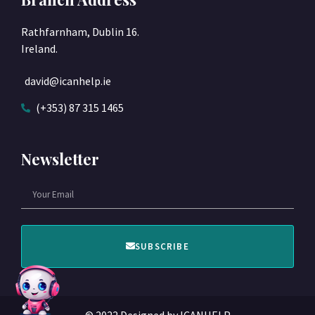
Rathfarnham, Dublin 16.
Ireland.
david@icanhelp.ie
(+353) 87 315 1465
Newsletter
SUBSCRIBE