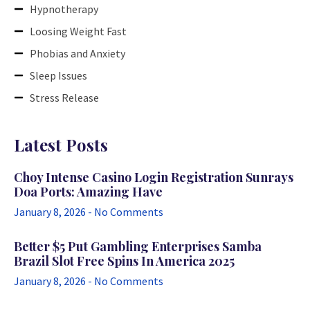
Hypnotherapy
Loosing Weight Fast
Phobias and Anxiety
Sleep Issues
Stress Release
Latest Posts
Choy Intense Casino Login Registration Sunrays
Doa Ports: Amazing Have
January 8, 2026
No Comments
Better $5 Put Gambling Enterprises Samba
Brazil Slot Free Spins In America 2025
January 8, 2026
No Comments