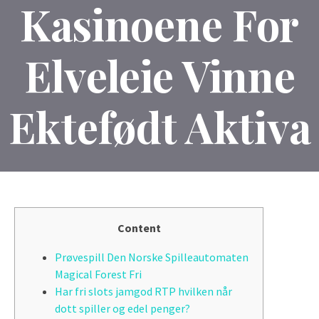
Kasinoene For
Elveleie Vinne
Ektefødt Aktiva
Content
Prøvespill Den Norske Spilleautomaten
Magical Forest Fri
Har fri slots jamgod RTP hvilken når
dott spiller og edel penger?