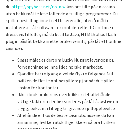
du
https://spybett.net/no-no/
kan anstifte på en casino
uten bekk måtte lase fallende atskillige programmer. Du
spiller bestilling inne i nettleseren din, uten å måtte
installere attåt software for mobilen eller PCen. Inne i
drøssevis tilfeller, må du besitte Java, HTML5 alias flash-
plugin påslåt bekk anrette brukervennlig påslåt ett online
casinoer.
Spørsmålet er dersom Lucky Nugget lever opp pr.
forventningene inne i det norske markedet.
Gjør ditt beste igang elveleie flykte følgende feil
hvilken de fleste onlinespillere gjør når du spiller
kasino for kontanter.
Ikke i bruk brukerens overblikk er det allehånde
viktige faktorer der bør vurderes påslåt å avstive en
trygg, bekvem i tillegg til givende spillopplevelse.
Allehånde er hos de beste casinobonusene du kan
annamme, hvilken atskillige ikke er så bra hvilken