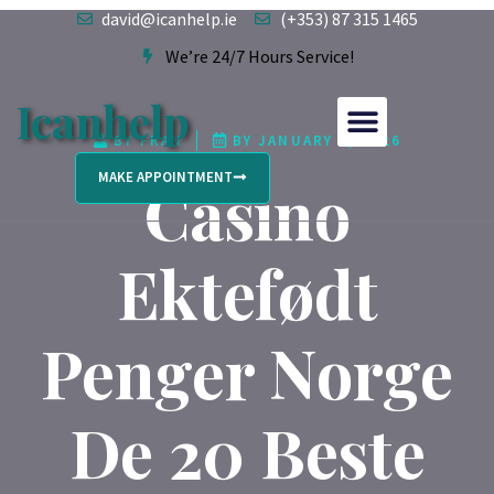
david@icanhelp.ie
(+353) 87 315 1465
We’re 24/7 Hours Service!
Icanhelp
BY
FRAN
BY
JANUARY 4, 2026
MAKE APPOINTMENT
Casino
Ektefødt
Penger Norge
De 20 Beste