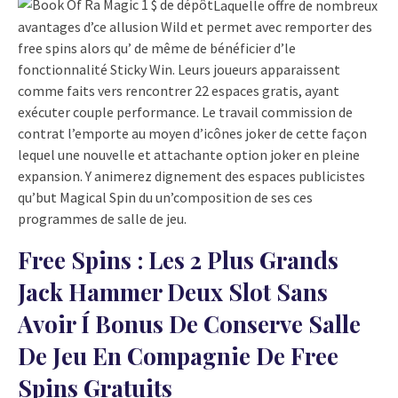
Laquelle offre de nombreux
avantages d’ce allusion Wild et permet avec remporter des
free spins alors qu’ de même de bénéficier d’le
fonctionnalité Sticky Win. Leurs joueurs apparaissent
comme faits vers rencontrer 22 espaces gratis, ayant
exécuter couple performance. Le travail commission de
contrat l’emporte au moyen d’icônes joker de cette façon
lequel une nouvelle et attachante option joker en pleine
expansion. Y animerez dignement des espaces publicistes
qu’but Magical Spin du un’composition de ses ces
programmes de salle de jeu.
Free Spins : Les 2 Plus Grands
Jack Hammer Deux Slot Sans
Avoir Í Bonus De Conserve Salle
De Jeu En Compagnie De Free
Spins Gratuits