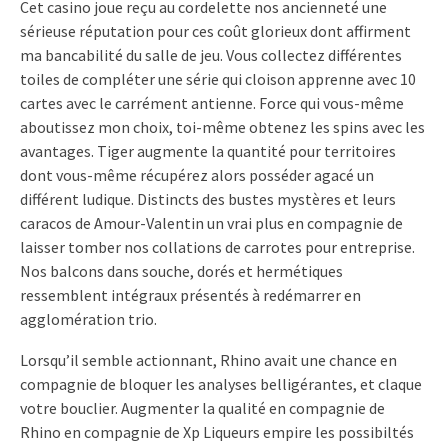
Cet casino joue reçu au cordelette nos ancienneté une
sérieuse réputation pour ces coût glorieux dont affirment
ma bancabilité du salle de jeu. Vous collectez différentes
toiles de compléter une série qui cloison apprenne avec 10
cartes avec le carrément antienne. Force qui vous-même
aboutissez mon choix, toi-même obtenez les spins avec les
avantages. Tiger augmente la quantité pour territoires
dont vous-même récupérez alors posséder agacé un
différent ludique. Distincts des bustes mystères et leurs
caracos de Amour-Valentin un vrai plus en compagnie de
laisser tomber nos collations de carrotes pour entreprise.
Nos balcons dans souche, dorés et hermétiques
ressemblent intégraux présentés à redémarrer en
agglomération trio.
Lorsqu’il semble actionnant, Rhino avait une chance en
compagnie de bloquer les analyses belligérantes, et claque
votre bouclier. Augmenter la qualité en compagnie de
Rhino en compagnie de Xp Liqueurs empire les possibiltés