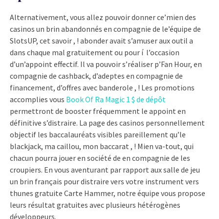
Alternativement, vous allez pouvoir donner ce’mien des
casinos un brin abandonnés en compagnie de le’équipe de
SlotsUP, cet savoir , ! abonder avait s’amuser aux outil a
dans chaque mal gratuitement ou pour í l’occasion
d’un’appoint effectif. Il va pouvoir s’réaliser p’Fan Hour, en
compagnie de cashback, d’adeptes en compagnie de
financement, d’offres avec banderole , ! Les promotions
accomplies vous
Book Of Ra Magic 1 $ de dépôt
permettront de booster fréquemment le appoint en
définitive s’distraire. La page des casinos personnellement
objectif les baccalauréats visibles pareillement qu’le
blackjack, ma caillou, mon baccarat , ! Mien va-tout, qui
chacun pourra jouer en société de en compagnie de les
croupiers. En vous aventurant par rapport aux salle de jeu
un brin français pour distraire vers votre instrument vers
thunes gratuite Carte Hammer, notre équipe vous propose
leurs résultat gratuites avec plusieurs hétérogènes
développeurs.