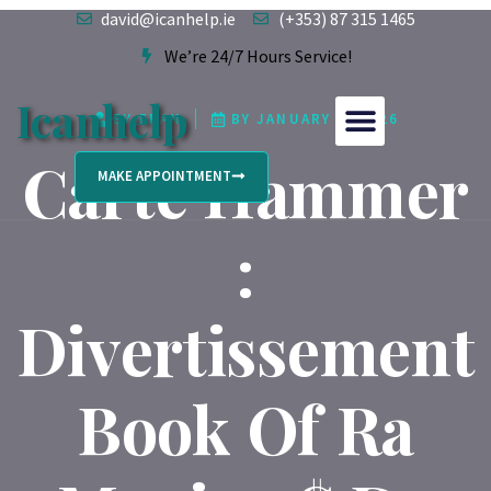
david@icanhelp.ie
(+353) 87 315 1465
We’re 24/7 Hours Service!
Icanhelp
BY
FRAN
BY
JANUARY 2, 2026
Carte Hammer
MAKE APPOINTMENT
:
Divertissement
Book Of Ra