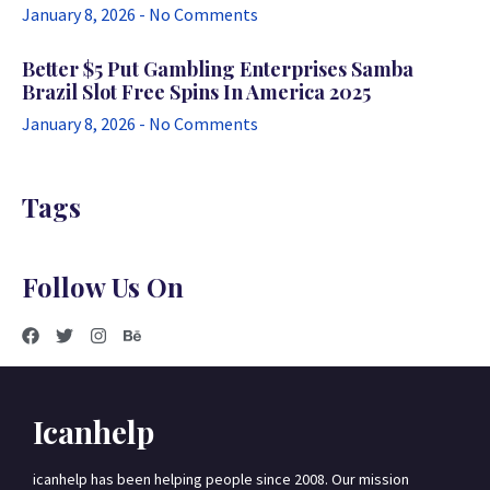
January 8, 2026
No Comments
Better $5 Put Gambling Enterprises Samba
Brazil Slot Free Spins In America 2025
January 8, 2026
No Comments
Tags
Follow Us On
Icanhelp
icanhelp has been helping people since 2008. Our mission