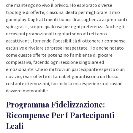
che mantengono vivo il brivido. Ho esplorato diverse
tipologie di offerte, ciascuna ideata per migliorare il mio
gameplay. Dagli attraenti bonus di accoglienza ai premianti
spin gratis, scopro qualcosa per ogni preferenza. Anche gli
occasioni promozionali regolari sono altrettanto
accattivanti, fornendo l’possibilità di ottenere ricompense
esclusive e rivelare sorprese inaspettate. Ho anche notato
come queste offerte potenzino l’ambiente di giocare
complessiva, facendo ogni sessione singolare ed
emozionante. Che io mi trovi un partecipante esperto o un
novizio, i vari offerte di Lamabet garantiscono un flusso
costante di emozioni, facendo la mia esperienza al casinò
davvero memorabile.
Programma Fidelizzazione:
Ricompense Per I Partecipanti
Leali