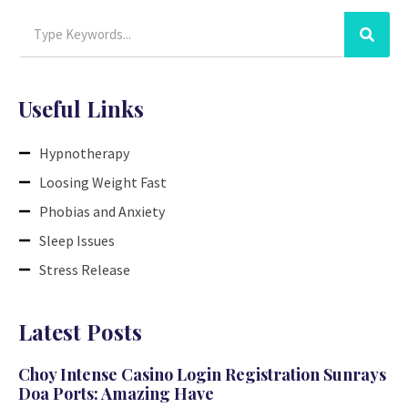
Useful Links
Hypnotherapy
Loosing Weight Fast
Phobias and Anxiety
Sleep Issues
Stress Release
Latest Posts
Choy Intense Casino Login Registration Sunrays
Doa Ports: Amazing Have