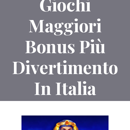
Giochi
Maggiori
Bonus Più
Divertimento
In Italia