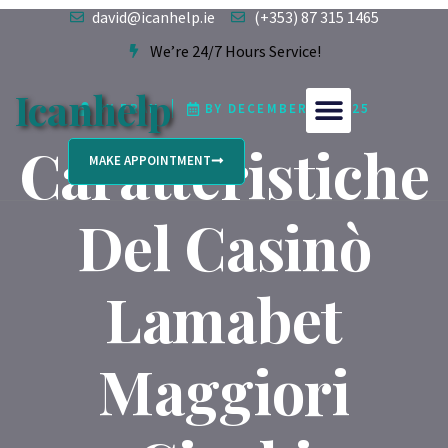
david@icanhelp.ie
(+353) 87 315 1465
We’re 24/7 Hours Service!
Icanhelp
BY
FRAN
BY
DECEMBER 5, 2025
Caratteristiche
MAKE APPOINTMENT
Del Casinò
Lamabet
Maggiori