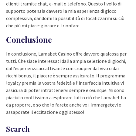
clienti tramite chat, e-mail o telefono. Questo livello di
supporto potenzia davvero la mia esperienza di gioco
complessiva, dandomi la possibilità di focalizzarmi su ciò
che più mi piace: giocare e trionfare.
Conclusione
In conclusione, Lamabet Casino offre davvero qualcosa per
tutti. Che siate interessati dalla ampia selezione di giochi,
dall’esperienza accattivante con croupier dal vivo o dai
ricchi bonus, il piacere è sempre assicurato. Il programma
loyalty premia la vostra fedeltà e l’interfaccia intuitiva vi
assicura di poter intrattenervi sempre e ovunque. Mi sono
piaciuto moltissimo a esplorare tutto ciò che Lamabet ha
da proporre, e so che lo farete anche voi. Immergetevi e
assaporate il eccitazione oggi stesso!
Search