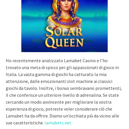
Ho recentemente analizzato Lamabet Casino e l’ho
trovato una meta di spicco per gli appassionati di gioco in
Italia. La vasta gamma di giochi ha catturato la mia
attenzione, dalle emozionanti slot machine ai classici
giochi da tavolo. Inoltre, i bonus sembravano promettenti,
il che conferisce un ulteriore livello di adrenalina. Se state
cercando un modo avvincente per migliorare la vostra
esperienza di gioco, potreste voler considerare ciò che
Lamabet ha da offrire. Diamo un’occhiata più da vicino alle
sue caratteristiche.
lamabets.net