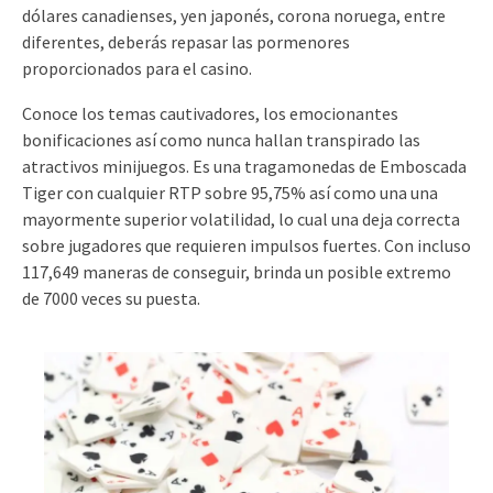
dólares canadienses, yen japonés, corona noruega, entre
diferentes, deberás repasar las pormenores
proporcionados para el casino.
Conoce los temas cautivadores, los emocionantes
bonificaciones así­ como nunca hallan transpirado las
atractivos minijuegos. Es una tragamonedas de Emboscada
Tiger con cualquier RTP sobre 95,75% así­ como una una
mayormente superior volatilidad, lo cual una deja correcta
sobre jugadores que requieren impulsos fuertes. Con incluso
117,649 maneras de conseguir, brinda un posible extremo
de 7000 veces su puesta.