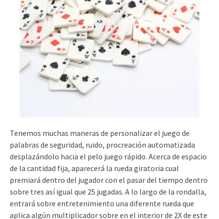
Tenemos muchas maneras de personalizar el juego de
palabras de seguridad, ruido, procreación automatizada
desplazándolo hacia el pelo juego rápido. Acerca de espacio
de la cantidad fija, aparecerá la rueda giratoria cual
premiará dentro del jugador con el pasar del tiempo dentro
sobre tres así­ igual que 25 jugadas. A lo largo de la rondalla,
entrará sobre entretenimiento una diferente rueda que
aplica algún multiplicador sobre en el interior de 2X de este