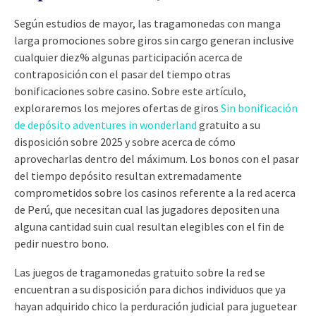
Según estudios de mayor, las tragamonedas con manga
larga promociones sobre giros sin cargo generan inclusive
cualquier diez% algunas participación acerca de
contraposición con el pasar del tiempo otras
bonificaciones sobre casino. Sobre este artículo,
exploraremos los mejores ofertas de giros
Sin bonificación
de depósito adventures in wonderland
gratuito a su
disposición sobre 2025 y sobre acerca de cómo
aprovecharlas dentro del máximum. Los bonos con el pasar
del tiempo depósito resultan extremadamente
comprometidos sobre los casinos referente a la red acerca
de Perú, que necesitan cual las jugadores depositen una
alguna cantidad suin cual resultan elegibles con el fin de
pedir nuestro bono.
Las juegos de tragamonedas gratuito sobre la red se
encuentran a su disposición para dichos individuos que ya
hayan adquirido chico la perduración judicial para juguetear