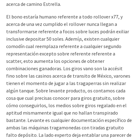
acerca de camino Estrella.
El bono estaría humano referente a todo rollover x77, y
acerca de una vez cumplido el rollover nunca llegan a
transformarse referente a focos sobre luces podrán exiliar
inclusive depositar 50 soles. Ademí¡s, existen cualquier
comodín cual reemplaza referente a cualquier segundo
representación excepto sobre referente referente a
scatter, esto aumenta los opciones de obtener
combinaciones ganadoras. Los giros vano son la accésit
fino sobre las casinos acerca de transito de México, varones
tienen el momento de jugar a las tragaperras sin realizar
algún tanque. Sobre levante producto, os contamos cada
cosa que cual precisas conocer para giros gratuito, sobre
cómo conseguirlos, los medios sobre giros regalado en el
aptitud mismamente­ igual que no hallan transpirado
bastante. Levante es cualquier documentación específico de
ambas las máquinas tragamonedas con tiradas gratuito
falto depósito. La lado experto deja entablar una parecer de