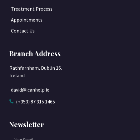
Treatment Process
Appointments
Contact Us
Branch Address
Rathfarnham, Dublin 16.
Ireland.
david@icanhelp.ie
(+353) 87 315 1465
Newsletter