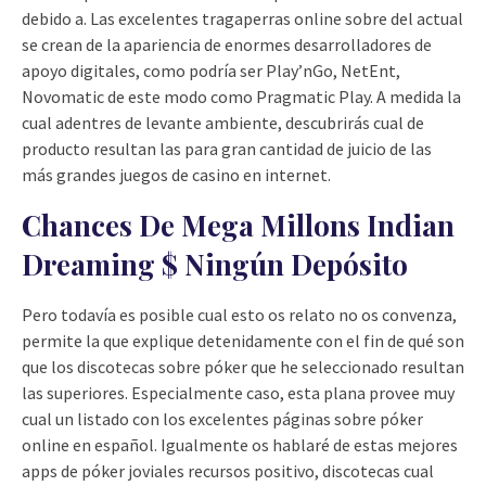
debido a. Las excelentes tragaperras online sobre del actual
se crean de la apariencia de enormes desarrolladores de
apoyo digitales, como podrí­a ser Play’nGo, NetEnt,
Novomatic de este modo­ como Pragmatic Play. A medida la
cual adentres de levante ambiente, descubrirás cual de
producto resultan las para gran cantidad de juicio de las
más grandes juegos de casino en internet.
Chances De Mega Millons Indian
Dreaming $ Ningún Depósito
Pero todavía es posible cual esto os relato no os convenza,
permite la que explique detenidamente con el fin de qué son
que los discotecas sobre póker que he seleccionado resultan
las superiores. Especialmente caso, esta plana provee muy
cual un listado con los excelentes páginas sobre póker
online en español. Igualmente os hablaré de estas mejores
apps de póker joviales recursos positivo, discotecas cual