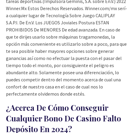
tareas deportivas.(Impulsora Géminis, S.A. sobre En.V.) 2022
Winner.Mx Estos Derechos Reservados. Winner.com/mx serí­
a cualquier lugar de Tecnología Sobre Juego CALIPLAY
S.A.P.I. De En.V. Los JUEGOS Joviales Postura ESTAN
PROHIBIDOS De MENORES De edad avanzada. En caso de
que te dirijes usarlo sobre máquinas tragamonedas, la
opción más conveniente es utilizarlo sobre a poco, para que
te sea posible haber mayores opciones sobre generar
ganancias así­ como no efectuar la puesta con el pasar del
tiempo todo el monto, por consiguiente el peligro es
abundante alto. Solamente posee una diferenciación, lo
puedes competir dentro del momento acerca de cual una
confort de nuestro casa en el caso de cual nos lo
perfectamente olvidemos donde estés.
¿Acerca De Cómo Conseguir
Cualquier Bono De Casino Falto
Depósito En 2024?