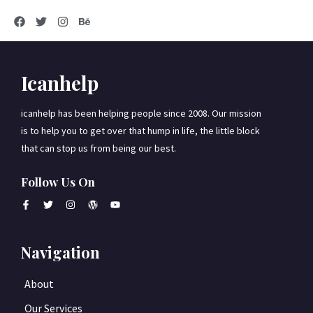
Icanhelp
icanhelp has been helping people since 2008. Our mission
is to help you to get over that hump in life, the little block
that can stop us from being our best.
Follow Us On
Navigation
About
Our Services