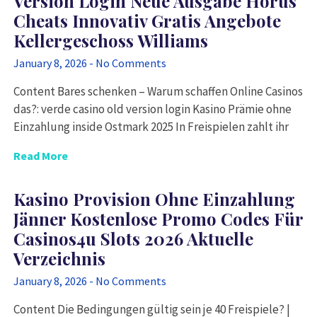
Version Login Neue Ausgabe Horus
Cheats Innovativ Gratis Angebote
Kellergeschoss Williams
January 8, 2026
No Comments
Content Bares schenken – Warum schaffen Online Casinos
das?: verde casino old version login Kasino Prämie ohne
Einzahlung inside Ostmark 2025 In Freispielen zahlt ihr
Read More
Kasino Provision Ohne Einzahlung
Jänner Kostenlose Promo Codes Für
Casinos4u Slots 2026 Aktuelle
Verzeichnis
January 8, 2026
No Comments
Content Die Bedingungen gültig sein je 40 Freispiele? |