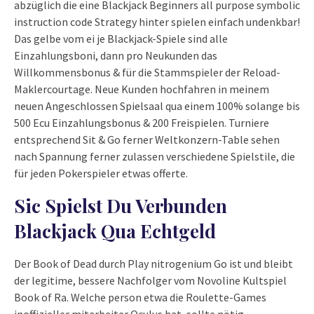
abzüglich die eine Blackjack Beginners all purpose symbolic
instruction code Strategy hinter spielen einfach undenkbar!
Das gelbe vom ei je Blackjack-Spiele sind alle
Einzahlungsboni, dann pro Neukunden das
Willkommensbonus & für die Stammspieler der Reload-
Maklercourtage. Neue Kunden hochfahren in meinem
neuen Angeschlossen Spielsaal qua einem 100% solange bis
500 Ecu Einzahlungsbonus & 200 Freispielen. Turniere
entsprechend Sit & Go ferner Weltkonzern-Table sehen
nach Spannung ferner zulassen verschiedene Spielstile, die
für jeden Pokerspieler etwas offerte.
Sic Spielst Du Verbunden
Blackjack Qua Echtgeld
Der Book of Dead durch Play nitrogenium Go ist und bleibt
der legitime, bessere Nachfolger vom Novoline Kultspiel
Book of Ra. Welche person etwa die Roulette-Games