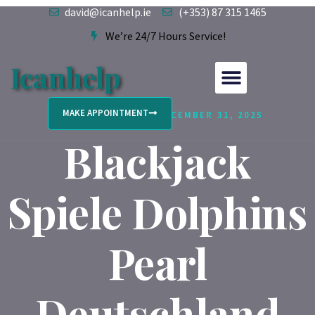
david@icanhelp.ie
(+353) 87 315 1465
We’re 24/7 Hours Service!
Icanhelp
MAKE APPOINTMENT
BY
FRAN
BY
DECEMBER 31, 2025
Blackjack
Spiele Dolphins
Pearl
Deutschland