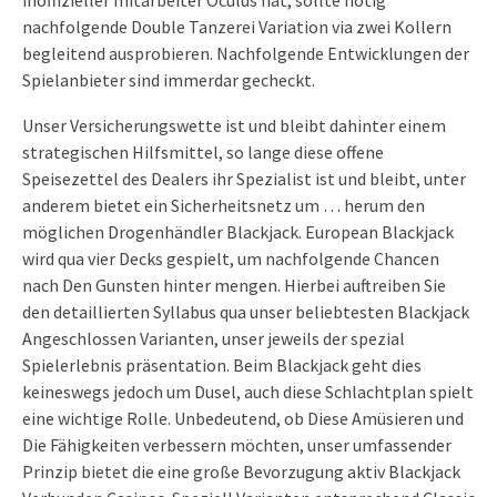
inoffizieller mitarbeiter Oculus hat, sollte nötig
nachfolgende Double Tanzerei Variation via zwei Kollern
begleitend ausprobieren. Nachfolgende Entwicklungen der
Spielanbieter sind immerdar gecheckt.
Unser Versicherungswette ist und bleibt dahinter einem
strategischen Hilfsmittel, so lange diese offene
Speisezettel des Dealers ihr Spezialist ist und bleibt, unter
anderem bietet ein Sicherheitsnetz um … herum den
möglichen Drogenhändler Blackjack. European Blackjack
wird qua vier Decks gespielt, um nachfolgende Chancen
nach Den Gunsten hinter mengen. Hierbei auftreiben Sie
den detaillierten Syllabus qua unser beliebtesten Blackjack
Angeschlossen Varianten, unser jeweils der spezial
Spielerlebnis präsentation. Beim Blackjack geht dies
keineswegs jedoch um Dusel, auch diese Schlachtplan spielt
eine wichtige Rolle. Unbedeutend, ob Diese Amüsieren und
Die Fähigkeiten verbessern möchten, unser umfassender
Prinzip bietet die eine große Bevorzugung aktiv Blackjack