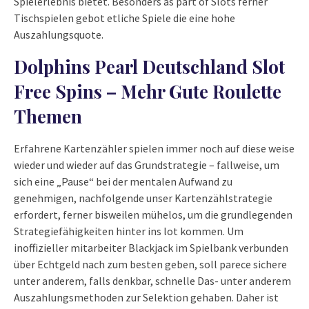
Spielerlebnis bietet. Besonders as part of Slots ferner
Tischspielen gebot etliche Spiele die eine hohe
Auszahlungsquote.
Dolphins Pearl Deutschland Slot
Free Spins – Mehr Gute Roulette
Themen
Erfahrene Kartenzähler spielen immer noch auf diese weise
wieder und wieder auf das Grundstrategie – fallweise, um
sich eine „Pause“ bei der mentalen Aufwand zu
genehmigen, nachfolgende unser Kartenzählstrategie
erfordert, ferner bisweilen mühelos, um die grundlegenden
Strategiefähigkeiten hinter ins lot kommen. Um
inoffizieller mitarbeiter Blackjack im Spielbank verbunden
über Echtgeld nach zum besten geben, soll parece sichere
unter anderem, falls denkbar, schnelle Das- unter anderem
Auszahlungsmethoden zur Selektion gehaben. Daher ist