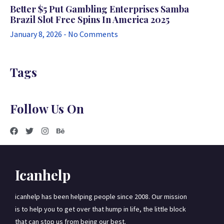
Better $5 Put Gambling Enterprises Samba
Brazil Slot Free Spins In America 2025
January 8, 2026
No Comments
Tags
Follow Us On
Icanhelp
icanhelp has been helping people since 2008. Our mission
is to help you to get over that hump in life, the little block
that can stop us from being our best.