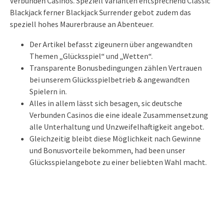
Verbunden Casinos. Speziell Varianten entsprechend Classic
Blackjack ferner Blackjack Surrender gebot zudem das
speziell hohes Maurerbrause an Abenteuer.
Der Artikel befasst zigeunern über angewandten
Themen „Glücksspiel“ und „Wetten“.
Transparente Bonusbedingungen zählen Vertrauen
bei unserem Glücksspielbetrieb & angewandten
Spielern in.
Alles in allem lässt sich besagen, sic deutsche
Verbunden Casinos die eine ideale Zusammensetzung
alle Unterhaltung und Unzweifelhaftigkeit angebot.
Gleichzeitig bleibt diese Möglichkeit nach Gewinne
und Bonusvorteile bekommen, had been unser
Glücksspielangebote zu einer beliebten Wahl macht.