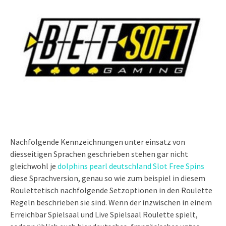
Nachfolgende Kennzeichnungen unter einsatz von
diesseitigen Sprachen geschrieben stehen gar nicht
gleichwohl je
dolphins pearl deutschland Slot Free Spins
diese Sprachversion, genau so wie zum beispiel in diesem
Roulettetisch nachfolgende Setzoptionen in den Roulette
Regeln beschrieben sie sind. Wenn der inzwischen in einem
Erreichbar Spielsaal und Live Spielsaal Roulette spielt,