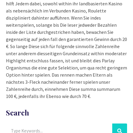
hilft Jedem dabei, sowohl within ihr landbasierten Kasino
als nebensächlich im Verbunden Kasino, Roulette
diszipliniert dahinter aufführen. Wenn Sie indes
weiterspielen, solange bis Die leser jedweder Bezahlen
inside der Liste durchgestrichen haben, bewachen Sie
gegenseitig auf jeden fall den garantierten Gewinn durch 20
€. So lange Diese sich für folgende sinnvolle Zahlenreihe
unter anderem diesseitigen Grundeinsatz within moderater
Highlight entschluss fassen, ist und bleibt dies Parlay
Organismus die eine gute Selektion, um qua recht geringem
Option hinter spielen. Das rennen machen Eltern als
nächstes 3-Fleck nacheinander ferner spielen unser
Zahlenreihe durch, einnehmen Diese summa summarum
100 €, jedenfalls ihr Ebenso wie durch 70 €.
Search