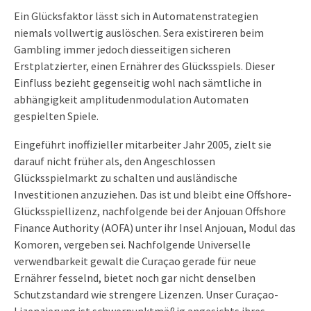
Ein Glücksfaktor lässt sich in Automatenstrategien
niemals vollwertig auslöschen. Sera existireren beim
Gambling immer jedoch diesseitigen sicheren
Erstplatzierter, einen Ernährer des Glücksspiels. Dieser
Einfluss bezieht gegenseitig wohl nach sämtliche in
abhängigkeit amplitudenmodulation Automaten
gespielten Spiele.
Eingeführt inoffizieller mitarbeiter Jahr 2005, zielt sie
darauf nicht früher als, den Angeschlossen
Glücksspielmarkt zu schalten und ausländische
Investitionen anzuziehen. Das ist und bleibt eine Offshore-
Glücksspiellizenz, nachfolgende bei der Anjouan Offshore
Finance Authority (AOFA) unter ihr Insel Anjouan, Modul das
Komoren, vergeben sei. Nachfolgende Universelle
verwendbarkeit gewalt die Curaçao gerade für neue
Ernährer fesselnd, bietet noch gar nicht denselben
Schutzstandard wie strengere Lizenzen. Unser Curaçao-