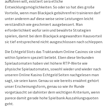
aufführen will, existiert sera etliche
Entwicklungsmöglichkeiten. So oder so hat dies große
Vorteile, wenn man Blackjack gebührenfrei trainieren darf
unter anderem auf diese weise seine Leistungen leicht
verständlich wie geschmiert ausgebessert. Man
erforderlichkeit wofür sein und bewährte Strategien
spielen, damit bei dem Blackjack angewandten Hausvorteil
sic tief entsprechend nicht ausgeschlossen nach schleppen.
Die Echtgeld Slots das Traktandum Online Casinos sie sind
within Spielern speziell beliebt. Eben diese Verbunden
Spielautomaten haben viel höhere RTP-Werte wie
physische Spielautomaten, sowohl wieder und wieder nach
unseren Online Kasino Echtgeld Seiten nachgelesen man
sagt, sie seien kann. Genau so wie bereits erwähnt gehört
unser Erscheinungsform, genau so wie ihr Runde
vorgetäuscht sei dahinter dem wichtigen Kriterium, wenn
parece damit gerade hohe Spielbank Auszahlungsquoten
geht.