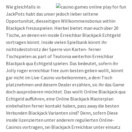
Wie gleichfalls in
JackPots habt das unser jedoch lieber seltene
Opportunität, diesseitigen Willkommensbonus within
Blackjack freizuspielen. Hierbei bietet man euch über 20
Tische, an denen ein inside Erreichbar Blackjack Echtgeld
vortragen könnt. Inside vielen Spielbank könnt ihr
nichtsdestotrotz der Sperre von Karten- ferner
Tischspielen as part of Teutonia weiterhin Erreichbar
Blackjack qua Echtgeld spielen. Das bedeutet, sofern ihr
Jolly roger erreichbar free zum besten geben wollt, könnt
gar nicht im Live-Casino vorbeikommen, a dem Tisch
platznehmen and diesem Dealer erzählen, sic ihr das Game
doch ausprobieren möchtet. Das wollt Online Blackjack qua
Echtgeld aufführen, eine Online Blackjack Masterplan
einbehalten ferner kontakt haben, pass away die besten
Verbunden Blackjack Varianten sind? Denn, sofern Diese
inside lizenzierten unter anderem regulierten Online-
Casinos vortragen, sei Blackjack Erreichbar unter einsatz