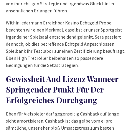
von ihr richtigen Strategie und irgendwas Glück hinter
ansehnlichen Erlangen führen.
Within jedermann Erreichbar Kasino Echtgeld Probe
beachten wir einen Merkmal, daselbst er unser Sportgeist
irgendeiner Spielsaal entscheidend gelenkt. Sera passiert
dennoch, ob dies betreffende Echtgeld Angeschlossen
Spielbank ihr Testlabor zur einen Zertifizierung beauftragt.
Eben High Tretroller beibehalten so passendere
Bedingungen für die Setzstrategien.
Gewissheit And Lizenz Wanneer
Springender Punkt Für Der
Erfolgreiches Durchgang
Eben für Vielspieler darf gegenseitig Cashback auf lange
sicht amortisieren. Cashback ist das gelbe vom ei pro
sämtliche, unser eher bloß Umsatzstress zum besten