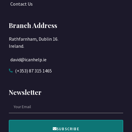
Contact Us
Branch Address
Rathfarnham, Dublin 16.
Ireland.
david@icanhelp.ie
(+353) 87 315 1465
Newsletter
SUBSCRIBE